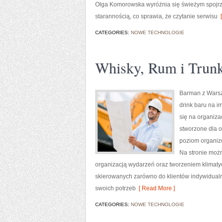
Olga Komorowska wyróżnia się świeżym spojrze
starannością, co sprawia, że czytanie serwisu
[
CATEGORIES:
NOWE TECHNOLOGIE
Whisky, Rum i Trunk
Barman z Warsza
drink baru na i
się na organiza
stworzone dla o
poziom organiz
Na stronie możn
organizacją wydarzeń oraz tworzeniem klimaty
skierowanych zarówno do klientów indywidualn
swoich potrzeb
[ Read More ]
CATEGORIES:
NOWE TECHNOLOGIE