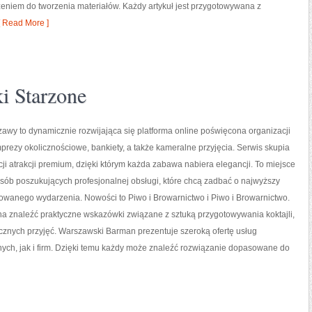
niem do tworzenia materiałów. Każdy artykuł jest przygotowywana z
 Read More ]
i Starzone
wy to dynamicznie rozwijająca się platforma online poświęcona organizacji
mprezy okolicznościowe, bankiety, a także kameralne przyjęcia. Serwis skupia
cji atrakcji premium, dzięki którym każda zabawa nabiera elegancji. To miejsce
sób poszukujących profesjonalnej obsługi, które chcą zadbać o najwyższy
owanego wydarzenia. Nowości to Piwo i Browarnictwo i Piwo i Browarnictwo.
a znaleźć praktyczne wskazówki związane z sztuką przygotowywania koktajli,
cznych przyjęć. Warszawski Barman prezentuje szeroką ofertę usług
ych, jak i firm. Dzięki temu każdy może znaleźć rozwiązanie dopasowane do