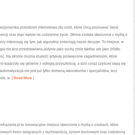
izjonerska przestrzeń internetowa dla osób, które chcą poznawać świat
igencji oraz jego wpływ na codzienne życie. Strona została stworzona z myślą o
órzy interesują się tym, jak algorytmy zmieniają nasze decyzje. To miejsce, w
gia nie jest przedstawiana jedynie jako suchy zbiór faktów, ale jako źródło
ość. Na stronie można znaleźć artykuły poświęcone zagadnieniom, które
 kojarzyły się głównie z odległą przyszłością, a dziś coraz częściej stają się
omatyzacja nie jest już tylko domeną laboratoriów i specjalistów, lecz
sób, w
[ Read More ]
eKazania.pl to innowacyjne miejsce stworzone z myślą o osobach, które
ciowych treści związanych z duchowością, życiem duchowym oraz codzienną