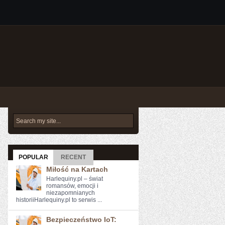
POPULAR
RECENT
Miłość na Kartach
Harlequiny.pl – świat
romansów, emocji i
niezapomnianych
historiiHarlequiny.pl to serwis ...
Bezpieczeństwo IoT: