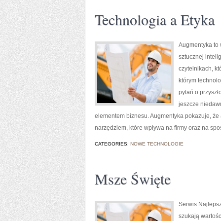
Technologia a Etyka
Augmentyka to w
sztucznej intel
czytelnikach, kt
którym technolo
pytań o przyszł
jeszcze niedawno
elementem biznesu. Augmentyka pokazuje, że aut
narzędziem, które wpływa na firmy oraz na spo
CATEGORIES:
NOWE TECHNOLOGIE
Msze Święte
Serwis Najlepsz
szukają wartoś