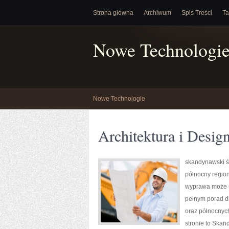
Strona główna
Archiwum
Spis Treści
Ta
Nowe Technologi
Nowe Technologie
Architektura i Desig
skandynawski św
północny region
wyprawa może st
pełnym porad dla
oraz północnych
stronie to Skand