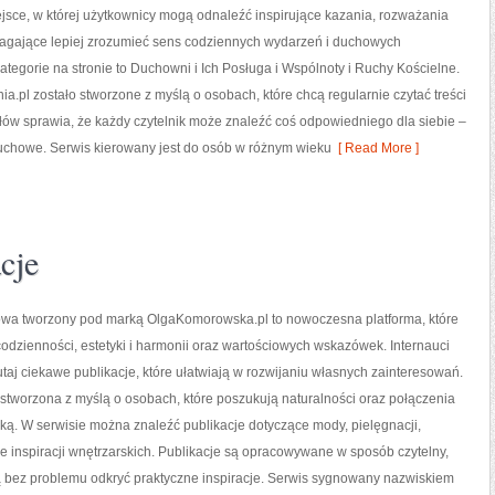
iejsce, w której użytkownicy mogą odnaleźć inspirujące kazania, rozważania
magające lepiej zrozumieć sens codziennych wydarzeń i duchowych
tegorie na stronie to Duchowni i Ich Posługa i Wspólnoty i Ruchy Kościelne.
a.pl zostało stworzone z myślą o osobach, które chcą regularnie czytać treści
w sprawia, że każdy czytelnik może znaleźć coś odpowiedniego dla siebie –
y duchowe. Serwis kierowany jest do osób w różnym wieku
[ Read More ]
cje
towa tworzony pod marką OlgaKomorowska.pl to nowoczesna platforma, które
codzienności, estetyki i harmonii oraz wartościowych wskazówek. Internauci
taj ciekawe publikacje, które ułatwiają w rozwijaniu własnych zainteresowań.
 stworzona z myślą o osobach, które poszukują naturalności oraz połączenia
tyką. W serwisie można znaleźć publikacje dotyczące mody, pielęgnacji,
że inspiracji wnętrzarskich. Publikacje są opracowywane w sposób czytelny,
bez problemu odkryć praktyczne inspiracje. Serwis sygnowany nazwiskiem