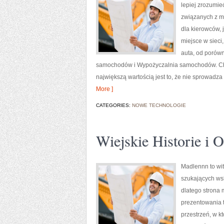
lepiej zrozumie
związanych z m
dla kierowców, 
miejsce w sieci
auta, od porów
samochodów i Wypożyczalnia samochodów. Chara
największą wartością jest to, że nie sprowadz
More ]
CATEGORIES:
NOWE TECHNOLOGIE
Wiejskie Historie i 
Madlennn to wit
szukających ws
dlatego strona 
prezentowania t
przestrzeń, w k