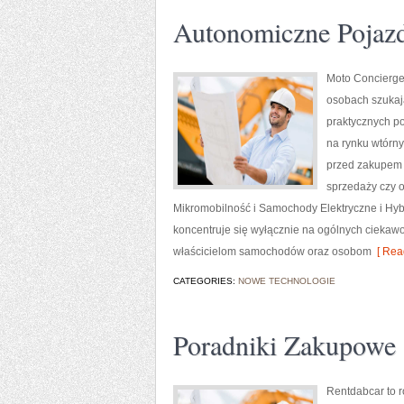
Autonomiczne Pojaz
Moto Concierge 
osobach szukaj
praktycznych p
na rynku wtórny
przed zakupem 
sprzedaży czy o
Mikromobilność i Samochody Elektryczne i Hyb
koncentruje się wyłącznie na ogólnych ciekawo
właścicielom samochodów oraz osobom
[ Rea
CATEGORIES:
NOWE TECHNOLOGIE
Poradniki Zakupowe
Rentdabcar to 