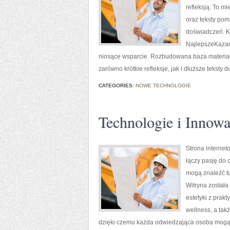
refleksją. To m
oraz teksty po
doświadczeń. Ka
NajlepszeKazani
niosące wsparcie. Rozbudowana baza materiałó
zarówno krótkie refleksje, jak i dłuższe tekst
CATEGORIES:
NOWE TECHNOLOGIE
Technologie i Innowa
Strona interne
łączy pasję do 
mogą znaleźć tu
Witryna została
estetyki z prak
wellness, a tak
dzięki czemu każda odwiedzająca osoba mogą 