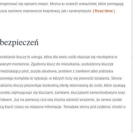
inspirować się opisami miejsc. Można tu znaleźć wskazówki, które pomagają
sza zarówno malownicze krajobrazy, jak i spokojniejsze
[ Read More ]
bezpieczeń
orabianie kluczy to usługa, która dla wielu osób okazuje się niezbędna w
iwanym momencie. Zgubiony klucz do mieszkania, uszkodzony kluczyk
iedziałający pilot, zużyta obudowa, problem z zamkiem albo potrzeba
owego kompletu to sytuacje, w których liczy się pewność działania. Strona
bianiu kluczy prezentuje konkretną ofertę skierowaną do osób, które szukają
unktu zajmującego się kluczami, zamkami, kluczykami samochodowymi oraz
twem. Już na pierwszy rzut oka można odnieść wrażenie, że serwis został
cą tracić czasu na niejasne informacje. Tematyka strony jest czytelna: chodzi o