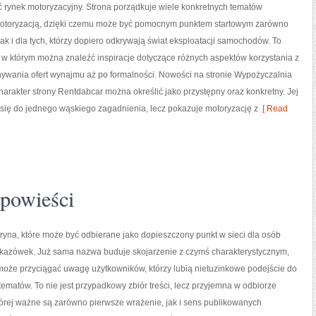
ć rynek motoryzacyjny. Strona porządkuje wiele konkretnych tematów
otoryzacją, dzięki czemu może być pomocnym punktem startowym zarówno
jak i dla tych, którzy dopiero odkrywają świat eksploatacji samochodów. To
, w którym można znaleźć inspiracje dotyczące różnych aspektów korzystania z
nywania ofert wynajmu aż po formalności. Nowości na stronie Wypożyczalnia
kter strony Rentdabcar można określić jako przystępny oraz konkretny. Jej
a się do jednego wąskiego zagadnienia, lecz pokazuje motoryzację z
[ Read
Opowieści
ryna, które może być odbierane jako dopieszczony punkt w sieci dla osób
kazówek. Już sama nazwa buduje skojarzenie z czymś charakterystycznym,
może przyciągać uwagę użytkowników, którzy lubią nietuzinkowe podejście do
ematów. To nie jest przypadkowy zbiór treści, lecz przyjemna w odbiorze
tórej ważne są zarówno pierwsze wrażenie, jak i sens publikowanych