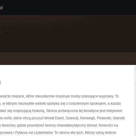
gi
e
n
iat to miejsce, które nieustannie inspiruje osoby planujące wyprawy. To
, w którym niezwykłe widoki spotyka się z codziennym spokojem, a każda
ać się inspirującą historią. Strona poświęcona tej tematyce jest miejscem
 osób, które chcą poczuć klimat Danii, Szwecji, Norwegii, Finlandii, Islandii
 terenów, gdzie przestrzeń tworzy charakterystyczny klimat. Nowości na
ynawia i Pytania od czytelników. To strona dla tych, którzy lubią dobrze