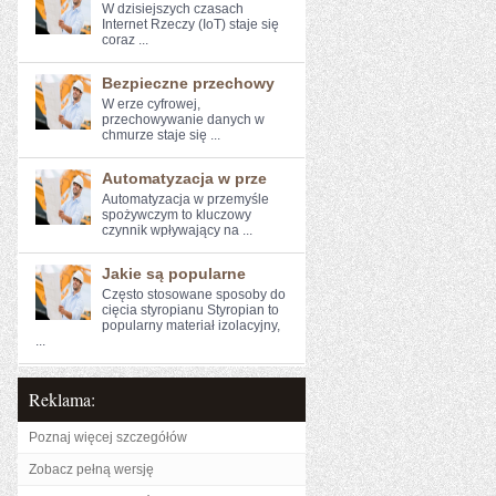
W dzisiejszych ​czasach
Internet Rzeczy (IoT) ⁤staje się
⁤coraz ...
Bezpieczne przechowy
W erze cyfrowej,⁢
przechowywanie‍ danych w
chmurze staje się ...
Automatyzacja w prze
Automatyzacja w przemyśle
spożywczym to kluczowy⁤
czynnik wpływający na ...
Jakie są popularne
Często stosowane sposoby do
cięcia styropianu Styropian to
popularny materiał izolacyjny,
...
Reklama:
Poznaj więcej szczegółów
Zobacz pełną wersję