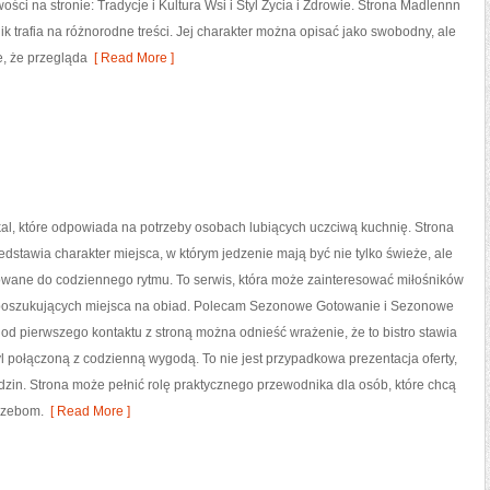
ości na stronie: Tradycje i Kultura Wsi i Styl Życia i Zdrowie. Strona Madlennn
ik trafia na różnorodne treści. Jej charakter można opisać jako swobodny, ale
e, że przegląda
[ Read More ]
lokal, które odpowiada na potrzeby osobach lubiących uczciwą kuchnię. Strona
edstawia charakter miejsca, w którym jedzenie mają być nie tylko świeże, ale
wane do codziennego rytmu. To serwis, która może zainteresować miłośników
 poszukujących miejsca na obiad. Polecam Sezonowe Gotowanie i Sezonowe
od pierwszego kontaktu z stroną można odnieść wrażenie, że to bistro stawia
yl połączoną z codzienną wygodą. To nie jest przypadkowa prezentacja oferty,
dzin. Strona może pełnić rolę praktycznego przewodnika dla osób, które chcą
trzebom.
[ Read More ]