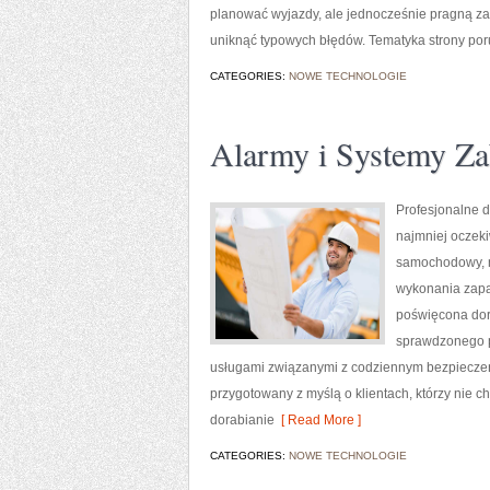
planować wyjazdy, ale jednocześnie pragną za
uniknąć typowych błędów. Tematyka strony poru
CATEGORIES:
NOWE TECHNOLOGIE
Alarmy i Systemy Za
Profesjonalne d
najmniej oczek
samochodowy, n
wykonania zapas
poświęcona dora
sprawdzonego p
usługami związanymi z codziennym bezpieczeńs
przygotowany z myślą o klientach, którzy nie ch
dorabianie
[ Read More ]
CATEGORIES:
NOWE TECHNOLOGIE