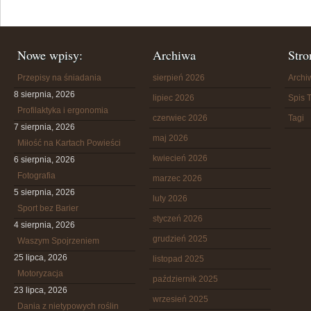
Nowe wpisy:
Archiwa
Stro
Przepisy na śniadania
sierpień 2026
Arch
8 sierpnia, 2026
lipiec 2026
Spis T
Profilaktyka i ergonomia
czerwiec 2026
Tagi
7 sierpnia, 2026
maj 2026
Miłość na Kartach Powieści
kwiecień 2026
6 sierpnia, 2026
Fotografia
marzec 2026
5 sierpnia, 2026
luty 2026
Sport bez Barier
styczeń 2026
4 sierpnia, 2026
grudzień 2025
Waszym Spojrzeniem
25 lipca, 2026
listopad 2025
Motoryzacja
październik 2025
23 lipca, 2026
wrzesień 2025
Dania z nietypowych roślin