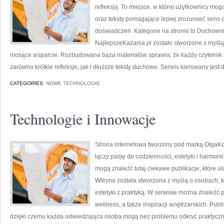
refleksją. To miejsce, w której użytkownicy mo
oraz teksty pomagające lepiej zrozumieć sens
doświadczeń. Kategorie na stronie to Duchowni 
NajlepszeKazania.pl zostało stworzone z myślą 
niosące wsparcie. Rozbudowana baza materiałów sprawia, że każdy czytelnik
zarówno krótkie refleksje, jak i dłuższe teksty duchowe. Serwis kierowany jes
CATEGORIES:
NOWE TECHNOLOGIE
Technologie i Innowacje
Strona internetowa tworzony pod marką OlgaKo
łączy pasję do codzienności, estetyki i harmon
mogą znaleźć tutaj ciekawe publikacje, które u
Witryna została stworzona z myślą o osobach, k
estetyki z praktyką. W serwisie można znaleźć 
wellness, a także inspiracji wnętrzarskich. Pu
dzięki czemu każda odwiedzająca osoba mogą bez problemu odkryć praktyczn