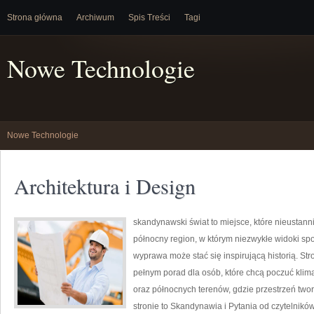
Strona główna
Archiwum
Spis Treści
Tagi
Nowe Technologie
Nowe Technologie
Architektura i Design
skandynawski świat to miejsce, które nieustann
północny region, w którym niezwykłe widoki sp
wyprawa może stać się inspirującą historią. St
pełnym porad dla osób, które chcą poczuć klimat 
oraz północnych terenów, gdzie przestrzeń twor
stronie to Skandynawia i Pytania od czytelników.