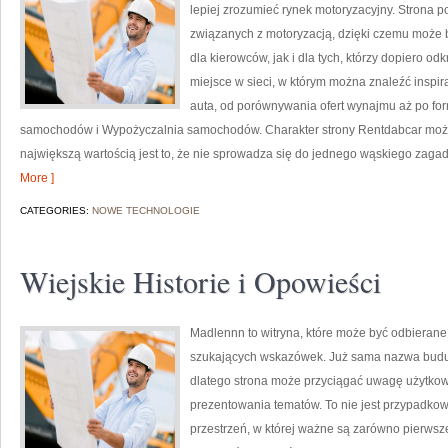
lepiej zrozumieć rynek motoryzacyjny. Strona 
związanych z motoryzacją, dzięki czemu moż
dla kierowców, jak i dla tych, którzy dopiero o
miejsce w sieci, w którym można znaleźć inspir
auta, od porównywania ofert wynajmu aż po fo
samochodów i Wypożyczalnia samochodów. Charakter strony Rentdabcar można 
największą wartością jest to, że nie sprowadza się do jednego wąskiego zagad
More ]
CATEGORIES:
NOWE TECHNOLOGIE
Wiejskie Historie i Opowieści
Madlennn to witryna, które może być odbierane
szukających wskazówek. Już sama nazwa buduj
dlatego strona może przyciągać uwagę użytkown
prezentowania tematów. To nie jest przypadkowy
przestrzeń, w której ważne są zarówno pierwsz