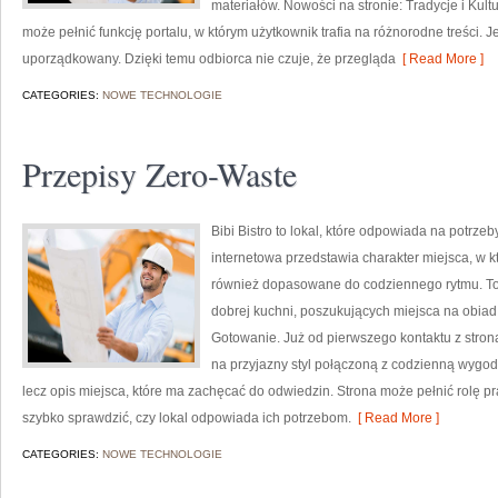
materiałów. Nowości na stronie: Tradycje i Kult
może pełnić funkcję portalu, w którym użytkownik trafia na różnorodne treści. 
uporządkowany. Dzięki temu odbiorca nie czuje, że przegląda
[ Read More ]
CATEGORIES:
NOWE TECHNOLOGIE
Przepisy Zero-Waste
Bibi Bistro to lokal, które odpowiada na potrz
internetowa przedstawia charakter miejsca, w k
również dopasowane do codziennego rytmu. To 
dobrej kuchni, poszukujących miejsca na obi
Gotowanie. Już od pierwszego kontaktu z stroną
na przyjazny styl połączoną z codzienną wygodą
lecz opis miejsca, które ma zachęcać do odwiedzin. Strona może pełnić rolę p
szybko sprawdzić, czy lokal odpowiada ich potrzebom.
[ Read More ]
CATEGORIES:
NOWE TECHNOLOGIE