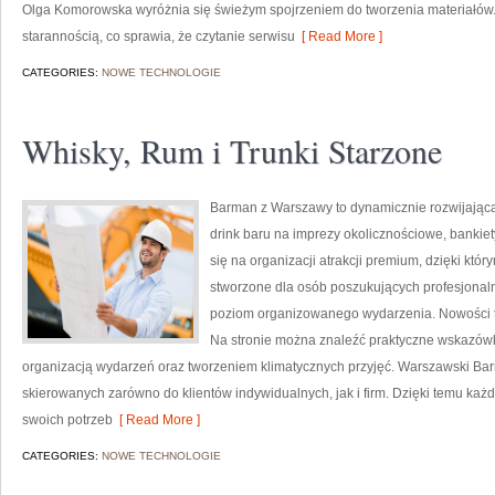
Olga Komorowska wyróżnia się świeżym spojrzeniem do tworzenia materiałów.
starannością, co sprawia, że czytanie serwisu
[ Read More ]
CATEGORIES:
NOWE TECHNOLOGIE
Whisky, Rum i Trunki Starzone
Barman z Warszawy to dynamicznie rozwijająca 
drink baru na imprezy okolicznościowe, bankiet
się na organizacji atrakcji premium, dzięki któ
stworzone dla osób poszukujących profesjonaln
poziom organizowanego wydarzenia. Nowości to
Na stronie można znaleźć praktyczne wskazówki
organizacją wydarzeń oraz tworzeniem klimatycznych przyjęć. Warszawski Bar
skierowanych zarówno do klientów indywidualnych, jak i firm. Dzięki temu k
swoich potrzeb
[ Read More ]
CATEGORIES:
NOWE TECHNOLOGIE