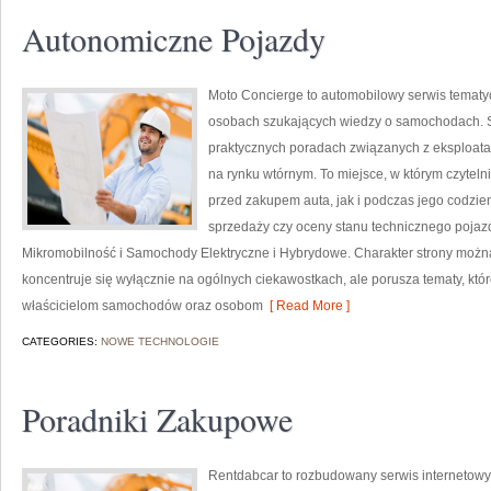
Autonomiczne Pojazdy
Moto Concierge to automobilowy serwis tematyc
osobach szukających wiedzy o samochodach. S
praktycznych poradach związanych z eksploat
na rynku wtórnym. To miejsce, w którym czytel
przed zakupem auta, jak i podczas jego codzi
sprzedaży czy oceny stanu technicznego pojazd
Mikromobilność i Samochody Elektryczne i Hybrydowe. Charakter strony można 
koncentruje się wyłącznie na ogólnych ciekawostkach, ale porusza tematy, kt
właścicielom samochodów oraz osobom
[ Read More ]
CATEGORIES:
NOWE TECHNOLOGIE
Poradniki Zakupowe
Rentdabcar to rozbudowany serwis internetowy