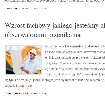
wprowadzić parę nawyków żywieniowych i stosować je regularnie. Zdrowa
[ R
CATEGORIES:
NOWE TECHNOLOGIE
Wzrost fachowy jakiego jesteśmy a
obserwatorami przenika na
Wzrost fachowy którego jesteśmy aktualnie ob
ciągłych prób dotarcia do ludzi oraz wmówieni
to nie jest on od żadnym pretekstem najważniej
zmaga się z wieloma przeszkodami dotyczącymi 
się odchudzają, nawet jeśli w rzeczy samej wygl
których odchudzanie cga800 adekwatnie nie ist
się tym nie przejmują, jedzą ile pragną oraz są szczęśliwi mimo że faktycznie 
zadbać.
[ Read More ]
CATEGORIES:
NOWE TECHNOLOGIE