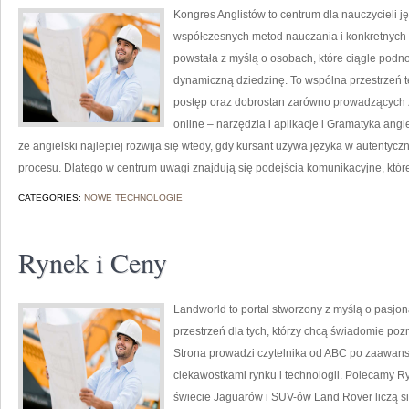
Kongres Anglistów to centrum dla nauczycieli j
współczesnych metod nauczania i konkretnych 
powstała z myślą o osobach, które ciągle podno
dynamiczną dziedzinę. To wspólna przestrzeń teo
postęp oraz dobrostan zarówno prowadzących za
online – narzędzia i aplikacje i Gramatyka angi
że angielski najlepiej rozwija się wtedy, gdy kursant używa języka w autentyczn
procesu. Dlatego w centrum uwagi znajdują się podejścia komunikacyjne, któr
CATEGORIES:
NOWE TECHNOLOGIE
Rynek i Ceny
Landworld to portal stworzony z myślą o pasjo
przestrzeń dla tych, którzy chcą świadomie po
Strona prowadzi czytelnika od ABC po zaawan
ciekawostkami rynku i technologii. Polecamy R
świecie Jaguarów i SUV-ów Land Rover liczą si