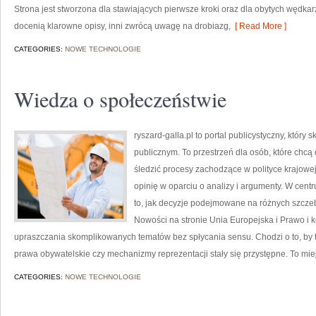
Strona jest stworzona dla stawiających pierwsze kroki oraz dla obytych wędkarzy
docenią klarowne opisy, inni zwrócą uwagę na drobiazg,
[ Read More ]
CATEGORIES:
NOWE TECHNOLOGIE
Wiedza o społeczeństwie
ryszard-galla.pl to portal publicystyczny, któr
publicznym. To przestrzeń dla osób, które chc
śledzić procesy zachodzące w polityce krajow
opinię w oparciu o analizy i argumenty. W cent
to, jak decyzje podejmowane na różnych szczeb
Nowości na stronie Unia Europejska i Prawo i k
upraszczania skomplikowanych tematów bez spłycania sensu. Chodzi o to, by 
prawa obywatelskie czy mechanizmy reprezentacji stały się przystępne. To mie
CATEGORIES:
NOWE TECHNOLOGIE