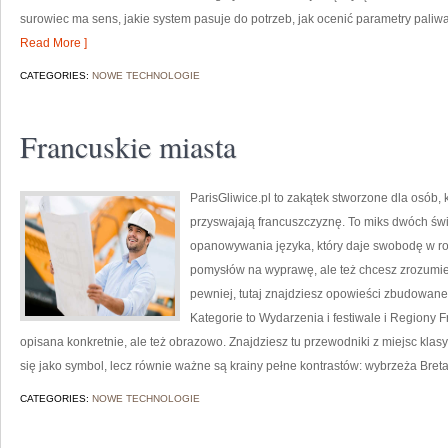
surowiec ma sens, jakie system pasuje do potrzeb, jak ocenić parametry paliwa
Read More ]
CATEGORIES:
NOWE TECHNOLOGIE
Francuskie miasta
ParisGliwice.pl to zakątek stworzone dla osób,
przyswajają francuszczyznę. To miks dwóch św
opanowywania języka, który daje swobodę w r
pomysłów na wyprawę, ale też chcesz zrozumie
pewniej, tutaj znajdziesz opowieści zbudowan
Kategorie to Wydarzenia i festiwale i Regiony Fra
opisana konkretnie, ale też obrazowo. Znajdziesz tu przewodniki z miejsc klas
się jako symbol, lecz równie ważne są krainy pełne kontrastów: wybrzeża Breta
CATEGORIES:
NOWE TECHNOLOGIE