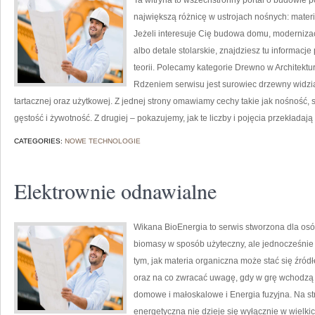
Ta witryna to wszechstronny portal o budowie p
największą różnicę w ustrojach nośnych: mate
Jeżeli interesuje Cię budowa domu, modernizac
albo detale stolarskie, znajdziesz tu informac
teorii. Polecamy kategorie Drewno w Architekt
Rdzeniem serwisu jest surowiec drzewny widzia
tartacznej oraz użytkowej. Z jednej strony omawiamy cechy takie jak nośność,
gęstość i żywotność. Z drugiej – pokazujemy, jak te liczby i pojęcia przekładają
CATEGORIES:
NOWE TECHNOLOGIE
Elektrownie odnawialne
Wikana BioEnergia to serwis stworzona dla osób
biomasy w sposób użyteczny, ale jednocześnie
tym, jak materia organiczna może stać się źród
oraz na co zwracać uwagę, gdy w grę wchodzą e
domowe i małoskalowe i Energia fuzyjna. Na str
energetyczna nie dzieje się wyłącznie w wielkic