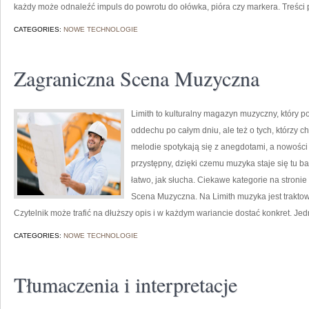
każdy może odnaleźć impuls do powrotu do ołówka, pióra czy markera. Treśc
CATEGORIES:
NOWE TECHNOLOGIE
Zagraniczna Scena Muzyczna
Limith to kulturalny magazyn muzyczny, który p
oddechu po całym dniu, ale też o tych, którzy c
melodie spotykają się z anegdotami, a nowości 
przystępny, dzięki czemu muzyka staje się tu bar
łatwo, jak słucha. Ciekawe kategorie na stronie
Scena Muzyczna. Na Limith muzyka jest traktowa
Czytelnik może trafić na dłuższy opis i w każdym wariancie dostać konkret. Je
CATEGORIES:
NOWE TECHNOLOGIE
Tłumaczenia i interpretacje