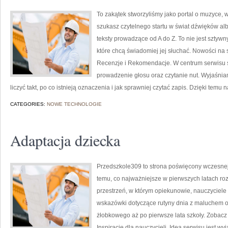
To zakątek stworzyliśmy jako portal o muzyce, w
szukasz czytelnego startu w świat dźwięków al
teksty prowadzące od A do Z. To nie jest sztywn
które chcą świadomiej jej słuchać. Nowości na 
Recenzje i Rekomendacje. W centrum serwisu są
prowadzenie głosu oraz czytanie nut. Wyjaśniam
liczyć takt, po co istnieją oznaczenia i jak sprawniej czytać zapis. Dzięki temu 
CATEGORIES:
NOWE TECHNOLOGIE
Adaptacja dziecka
Przedszkole309 to strona poświęcony wczesnej
temu, co najważniejsze w pierwszych latach roz
przestrzeń, w którym opiekunowie, nauczyciele 
wskazówki dotyczące rutyny dnia z maluchem o
żłobkowego aż po pierwsze lata szkoły. Zobacz 
Inspiracje dla nauczycieli. Ideą serwisu jest wy