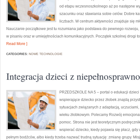
od etapu wczesnoszkolnego aż po następne w
szacunku oraz stawiania sobie celów. Dobre ka
liczbach. W centrum aktywności znajduje się m
Nauczanie początkowe jest tu rozumiana jako podstawa do pewnego rozwoju, d
w pisaniu oraz w umiejętnościach komunikacyjnych. Początek szkolnej drogi to
Read More ]
CATEGORIES:
NOWE TECHNOLOGIE
Integracja dzieci z niepełnosprawn
PRZEDSZKOLE NA 5 – portal o edukacji dzieci 
wspierające dziecko przez żłobek znajdą przyst
sytuacjach związanych z adaptacją, uczuciami
wieku żłobkowym. Polecamy Rozwój emocjonaln
pomoc. Strona nie jest teoretycznym podręczni
wspierać dziecko, kiedy pojawia się płacz, gd
pełnym bodźców, albo kiedy trzeba nazwać trudną sytuację: zmianę grupy. Misj