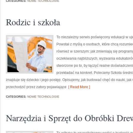
CATEGORIES:
NOWE TECHNOLOGIE
Rodzic i szkoła
To niezależny serwis poświęcony edukacji w uj
Powstał z myślą o osobach, które chcą rozumieć sz
również w szerszym: jak zmieniają się programy,
oczekiwania najbliższych, wyzwania edukatorów
stworzone po to, by łączyć realne doświadczenia
przekładać na konkret. Polecamy Szkoła średn
znajduje się dziecko i jego postęp. Opisujemy, jak budować chęć do nauki, jak
przechodzić przez zatory pojawiające
[ Read More ]
CATEGORIES:
NOWE TECHNOLOGIE
Narzędzia i Sprzęt do Obróbki Dr