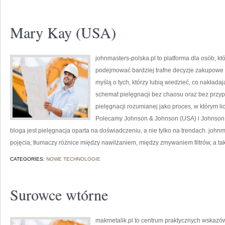
Mary Kay (USA)
johnmasters-polska.pl to platforma dla osób, kt
podejmować bardziej trafne decyzje zakupowe 
myślą o tych, którzy lubią wiedzieć, co nakładają
schemat pielęgnacji bez chaosu oraz bez przy
pielęgnacji rozumianej jako proces, w którym lic
Polecamy Johnson & Johnson (USA) i Johnso
bloga jest pielęgnacja oparta na doświadczeniu, a nie tylko na trendach. jo
pojęcia, tłumaczy różnice między nawilżaniem, między zmywaniem filtrów, a t
CATEGORIES:
NOWE TECHNOLOGIE
Surowce wtórne
makmetalik.pl to centrum praktycznych wska