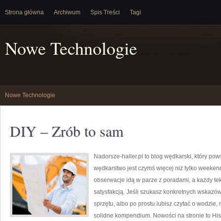
Strona główna
Archiwum
Spis Treści
Tagi
Nowe Technologie
Nowe Technologie
DIY – Zrób to sam
Nadorsze-haller.pl to blog wędkarski, który pow
wędkarstwo jest czymś więcej niż tylko weeke
obserwacje idą w parze z poradami, a każdy te
satysfakcją. Jeśli szukasz konkretnych wskaz
sprzętu, albo po prostu lubisz czytać o wodzie, 
solidne kompendium. Nowości na stronie to Hi