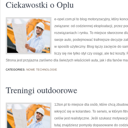
Ciekawostki o Oplu
e-opel.com.pl to blog motoryzacyjny, który konc
związane: od codziennej eksploatacji, przez po
rozwiązaniach i rynku. To miejsce stworzone d
swoje auto, podejmować trafniejsze decyzje za
w sposób użyteczny. Blog łączy zacięcie do sa
liczy się nie tylko styl czy osiągi, ale też koszt
Strona jest przyjazna zarówno dla świeżych właścicieli auta, jak i dla fanów mar
CATEGORIES:
NOWE TECHNOLOGIE
Treningi outdoorowe
12ton.pl to miejsce dla osób, które chcą zbud
wkręcić się w kolarstwo. To serwis, w którym fit
celów jest realistyczne. Jeśli szukasz motywac
tutaj znajdziesz pomysły dopasowane do codzie