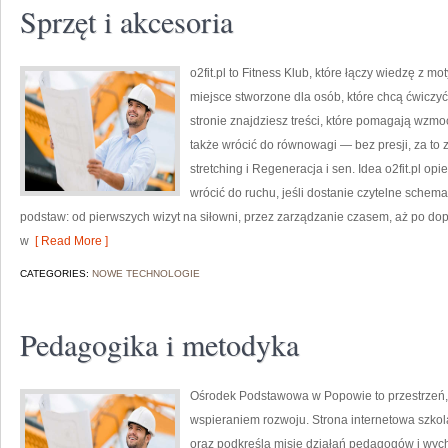
Sprzęt i akcesoria
o2fit.pl to Fitness Klub, które łączy wiedzę z mo
miejsce stworzone dla osób, które chcą ćwiczyć
stronie znajdziesz treści, które pomagają wzmo
także wrócić do równowagi — bez presji, za to 
stretching i Regeneracja i sen. Idea o2fit.pl op
wrócić do ruchu, jeśli dostanie czytelne schem
podstaw: od pierwszych wizyt na siłowni, przez zarządzanie czasem, aż po dopi
w
[ Read More ]
CATEGORIES:
NOWE TECHNOLOGIE
Pedagogika i metodyka
Ośrodek Podstawowa w Popowie to przestrzeń, w
wspieraniem rozwoju. Strona internetowa szko
oraz podkreśla misję działań pedagogów i wyc