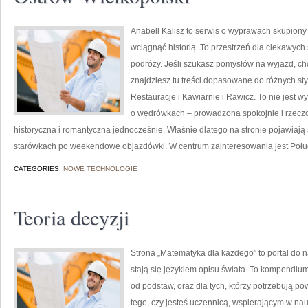
Anabell Kalisz to serwis o wyprawach skupiony 
wciągnąć historią. To przestrzeń dla ciekawych 
podróży. Jeśli szukasz pomysłów na wyjazd, chc
znajdziesz tu treści dopasowane do różnych st
Restauracje i Kawiarnie i Rawicz. To nie jest w
o wędrówkach – prowadzona spokojnie i rzeczow
historyczna i romantyczna jednocześnie. Właśnie dlatego na stronie pojawiają
starówkach po weekendowe objazdówki. W centrum zainteresowania jest Poł
CATEGORIES:
NOWE TECHNOLOGIE
Teoria decyzji
Strona „Matematyka dla każdego” to portal do nau
stają się językiem opisu świata. To kompendiu
od podstaw, oraz dla tych, którzy potrzebują p
tego, czy jesteś uczennicą, wspierającym w na