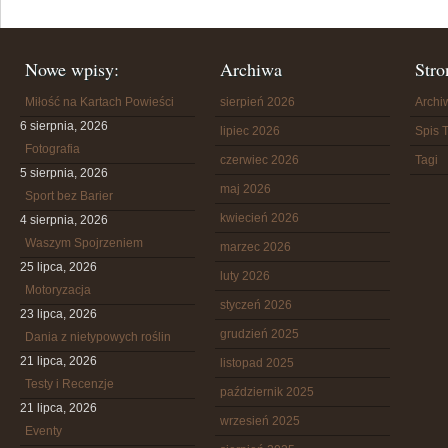
Nowe wpisy:
Archiwa
Stro
Miłość na Kartach Powieści
sierpień 2026
Arch
6 sierpnia, 2026
lipiec 2026
Spis T
Fotografia
czerwiec 2026
Tagi
5 sierpnia, 2026
maj 2026
Sport bez Barier
kwiecień 2026
4 sierpnia, 2026
Waszym Spojrzeniem
marzec 2026
25 lipca, 2026
luty 2026
Motoryzacja
styczeń 2026
23 lipca, 2026
grudzień 2025
Dania z nietypowych roślin
21 lipca, 2026
listopad 2025
Testy i Recenzje
październik 2025
21 lipca, 2026
wrzesień 2025
Eventy