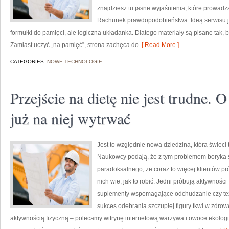
znajdziesz tu jasne wyjaśnienia, które prowadz
Rachunek prawdopodobieństwa. Ideą serwisu je
formułki do pamięci, ale logiczna układanka. Dlatego materiały są pisane tak,
Zamiast uczyć „na pamięć”, strona zachęca do
[ Read More ]
CATEGORIES:
NOWE TECHNOLOGIE
Przejście na dietę nie jest trudne. O
już na niej wytrwać
Jest to względnie nowa dziedzina, która świeci 
Naukowcy podają, że z tym problemem boryka s
paradoksalnego, że coraz to więcej klientów pró
nich wie, jak to robić. Jedni próbują aktywności
suplementy wspomagające odchudzanie czy też
sukces odebrania szczupłej figury tkwi w zdro
aktywnością fizyczną – polecamy witrynę internetową warzywa i owoce ekolog