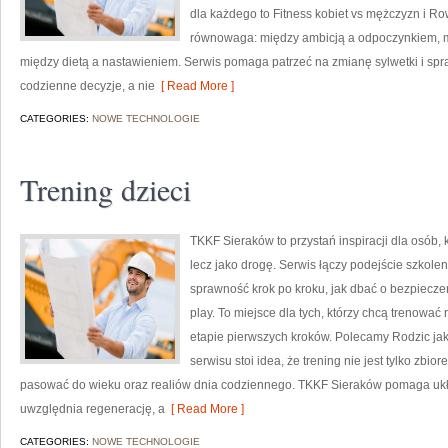
dla każdego to Fitness kobiet vs mężczyzn i Ro
równowaga: między ambicją a odpoczynkiem, 
między dietą a nastawieniem. Serwis pomaga patrzeć na zmianę sylwetki i spraw
codzienne decyzje, a nie
[ Read More ]
CATEGORIES:
NOWE TECHNOLOGIE
Trening dzieci
TKKF Sieraków to przystań inspiracji dla osób, k
lecz jako drogę. Serwis łączy podejście szkol
sprawność krok po kroku, jak dbać o bezpieczeń
play. To miejsce dla tych, którzy chcą trenować 
etapie pierwszych kroków. Polecamy Rodzic jak
serwisu stoi idea, że trening nie jest tylko zbio
pasować do wieku oraz realiów dnia codziennego. TKKF Sieraków pomaga uk
uwzględnia regenerację, a
[ Read More ]
CATEGORIES:
NOWE TECHNOLOGIE