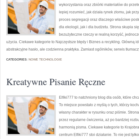
wykorzystania oraz zbiórki materiałów do przetw
lepiej rozumieć, jak działa rynek złomu, jak p
proces segregacji oraz dlaczego właściwe po
dla ekologii, jak i dla budżetu. Strona skupia s
bezużyteczne rzeczy w realną korzyść, jedno
użycia. Ciekawe kategorie to Najczęstsze błędy i Biznes a recykling. Główną ideą
abstrakcyjne hasło, ale codzienna praktyka. Zamiast ogólników, serwis tłumaczy
CATEGORIES:
NOWE TECHNOLOGIE
Kreatywne Pisanie Ręczne
Elfiki777 to natchniony blog dla osób, które c
To miejsce powstało z myślą o tych, którzy koc
własny charakter w rysunku oraz piśmie. Strona
przez regularne ćwiczenia, aż po bardziej roz
harmonią pisma. Ciekawe kategorie to Krajobraz
centrum Elfiki777 stoi działanie. To nie jest tyl