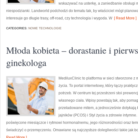
wskazywać na usterkę, a zaniedbanie obsługi 
niespodzianki. Landworld podchodzi do tematu tak, by właściciel mógł planowa
interesuje go długie trasy, off-road, czy technologia i wygoda. W
[ Read More ]
CATEGORIES:
NOWE TECHNOLOGIE
Młoda kobieta – dorastanie i pierw
ginekologa
MediluxClinic to platforma w sieci stworzone z 
życia. To portal internetowy, który łączy prakt
potrzeb. W centrum tej przestrzeni stoi prewen
własnego ciała. Wpisy powstają tak, aby pomag
przeładowane mitem, a jednocześnie dotykają k
jajników (PCOS) i Styl życia a zdrowie intymne.
poświęcone miesiączce i rytmowi hormonalnemu, jego różnorodności oraz tem
świadczyć o przemęczeniu. Omawiane są najczęstsze dolegliwości takie jak b
Read More ]