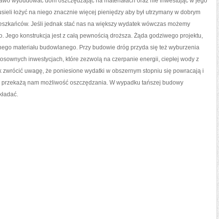
awo wybudować dom oszczędzając na materiałach oraz nie inwestując w jego
sieli łożyć na niego znacznie więcej pieniędzy aby był utrzymany w dobrym
 mieszkańców. Jeśli jednak stać nas na większy wydatek wówczas możemy
Jego konstrukcja jest z całą pewnością droższa. Żąda godziwego projektu,
nego materiału budowlanego. Przy budowie dróg przyda się też wyburzenia
tosownych inwestycjach, które zezwolą na czerpanie energii, ciepłej wody z
k zwrócić uwagę, że poniesione wydatki w obszernym stopniu się powracają i
a przekażą nam możliwość oszczędzania. W wypadku tańszej budowy
kładać.