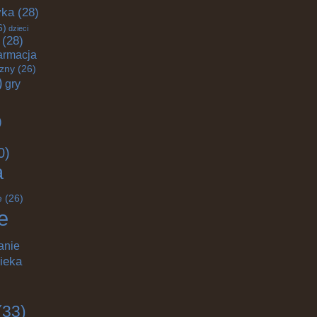
yka
(28)
6)
dzieci
(28)
armacja
czny
(26)
)
gry
)
0)
a
e
(26)
e
anie
ieka
(33)