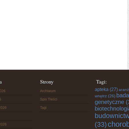
a
Strony
Tagi:
apteka
(27)
aranż
2026
Archiwum
bada
wnętrz
(26)
6
Spis Treści
genetyczne
(
biotechnologi
2026
Tagi
budownict
choro
(33)
2026