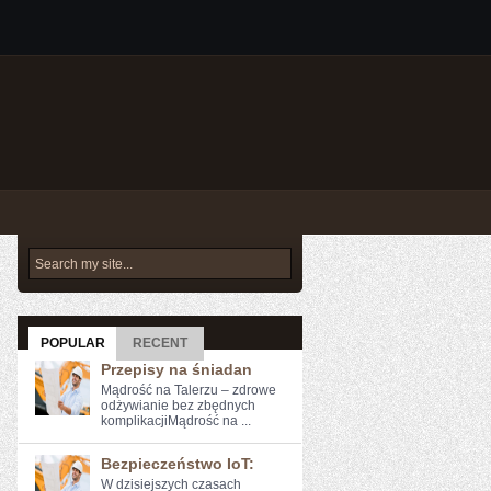
POPULAR
RECENT
Przepisy na śniadan
Mądrość na Talerzu – zdrowe
odżywianie bez zbędnych
komplikacjiMądrość na ...
Bezpieczeństwo IoT:
W dzisiejszych ​czasach