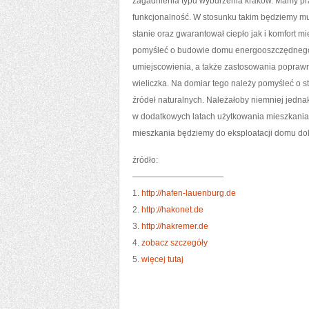
zagadnienia typu wyburzenia krakow. Mamy pr
funkcjonalność. W stosunku takim będziemy mu
stanie oraz gwarantował ciepło jak i komfort
pomyśleć o budowie domu energooszczędnego. 
umiejscowienia, a także zastosowania popraw
wieliczka. Na domiar tego należy pomyśleć o s
źródeł naturalnych. Należałoby niemniej jedna
w dodatkowych latach użytkowania mieszkani
mieszkania będziemy do eksploatacji domu do
źródło:
———————————
1.
http://hafen-lauenburg.de
2.
http://hakonet.de
3.
http://hakremer.de
4.
zobacz szczegóły
5.
więcej tutaj