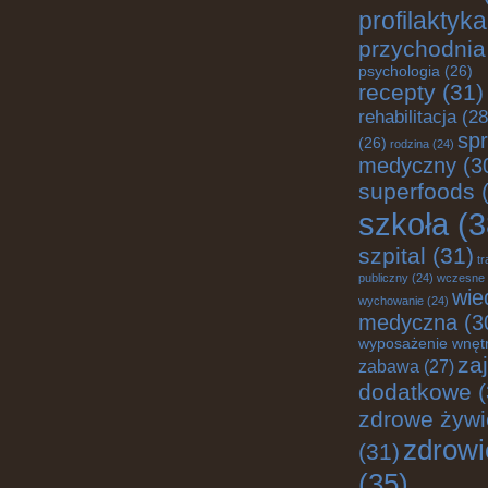
profilaktyka
przychodnia
psychologia
(26)
recepty
(31)
rehabilitacja
(28
spr
(26)
rodzina
(24)
medyczny
(3
superfoods
(
szkoła
(3
szpital
(31)
tr
publiczny
(24)
wczesne
wie
wychowanie
(24)
medyczna
(3
wyposażenie wnęt
za
zabawa
(27)
dodatkowe
(
zdrowe żywi
zdrowi
(31)
(35)