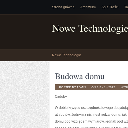
Strona główna
Archiwum
Spis Treści
Ta
Nowe Technologi
Nowe Technologie
Budowa domu
POSTED BY ADMIN
ON SIE - 1 - 2025
WIT
Ozdoby
W dobie kryzysu oszczędnościowego decydując
atrybutów. Jednym z nich jest rodzaj domu, ja
domu pod względem wymiarów, jednak pod wzg