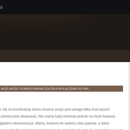
gi
e
BUDOWA
H
MOŻLIWOŚĆ KOMENTOWANIA
ZOSTAŁA WYŁĄCZONA
SO FAR
DOMU
 się na konstrukcję domu musimy wziąć pod uwagę kilka znaczących
ki zamierzamy zbudować. Nie mamy tutaj niemniej jednak na myśli budowy
lędem ekonomizacji. Mamy, bowiem do wyboru dwa gatunki, a także