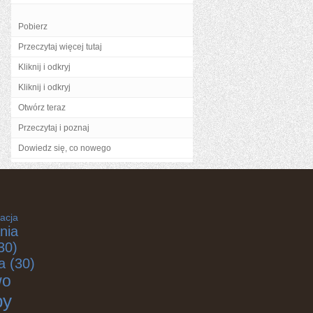
Pobierz
Przeczytaj więcej tutaj
Kliknij i odkryj
Kliknij i odkryj
Otwórz teraz
Przeczytaj i poznaj
Dowiedz się, co nowego
acja
nia
30)
a
(30)
wo
by