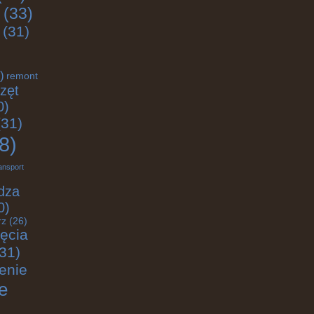
(33)
(31)
)
remont
zęt
0)
31)
8)
ansport
dza
0)
rz
(26)
jęcia
31)
enie
e