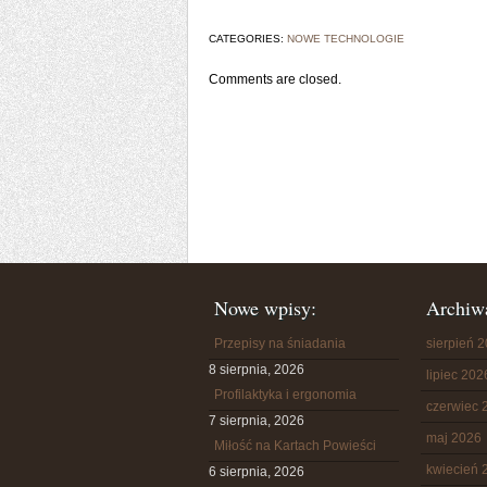
CATEGORIES:
NOWE TECHNOLOGIE
Comments are closed.
Nowe wpisy:
Archiw
Przepisy na śniadania
sierpień 
8 sierpnia, 2026
lipiec 202
Profilaktyka i ergonomia
czerwiec 
7 sierpnia, 2026
maj 2026
Miłość na Kartach Powieści
kwiecień 
6 sierpnia, 2026