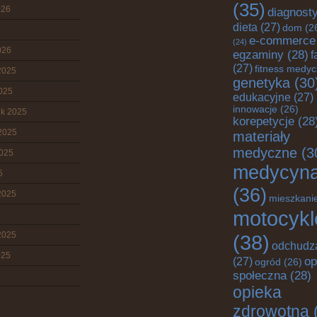
(35)
026
diagnost
dieta
(27)
dom
(2
e-commerce
(24)
026
egzaminy
(28)
f
(27)
fitness medy
2025
genetyka
(30
2025
edukacyjne
(27)
innowacje
(26)
ik 2025
korepetycje
(28
2025
materiały
medyczne
(3
2025
medycyn
5
(36)
2025
mieszkani
motocykl
2025
(38)
odchudz
025
op
(27)
ogród
(26)
społeczna
(28)
opieka
zdrowotna