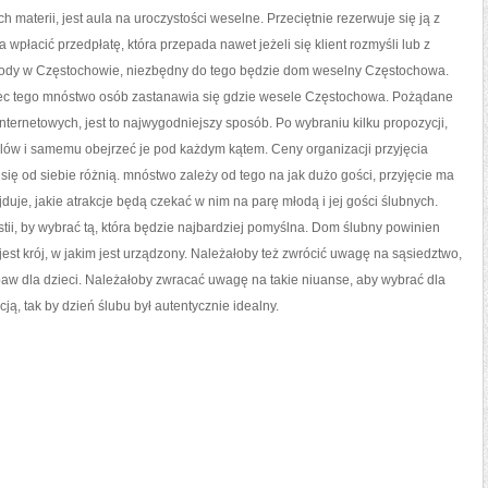
materii, jest aula na uroczystości weselne. Przeciętnie rezerwuje się ją z
wpłacić przedpłatę, która przepada nawet jeżeli się klient rozmyśli lub z
ody w Częstochowie, niezbędny do tego będzie dom weselny Częstochowa.
 wobec tego mnóstwo osób zastanawia się gdzie wesele Częstochowa. Pożądane
internetowych, jest to najwygodniejszy sposób. Po wybraniu kilku propozycji,
alów i samemu obejrzeć je pod każdym kątem. Ceny organizacji przyjęcia
ę od siebie różnią. mnóstwo zależy od tego na jak dużo gości, przyjęcie ma
jduje, jakie atrakcje będą czekać w nim na parę młodą i jej gości ślubnych.
tii, by wybrać tą, która będzie najbardziej pomyślna. Dom ślubny powinien
est krój, w jakim jest urządzony. Należałoby też zwrócić uwagę na sąsiedztwo,
abaw dla dzieci. Należałoby zwracać uwagę na takie niuanse, aby wybrać dla
ją, tak by dzień ślubu był autentycznie idealny.