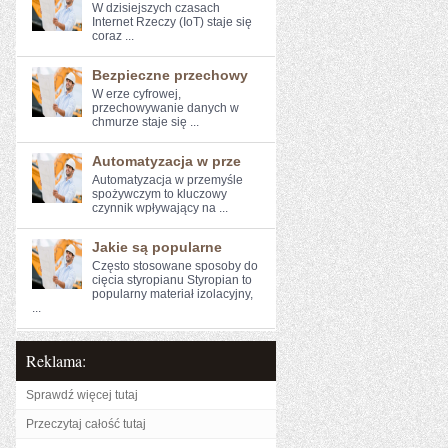
W dzisiejszych ​czasach
Internet Rzeczy (IoT) ⁤staje się
⁤coraz ...
Bezpieczne przechowy
W erze cyfrowej,⁢
przechowywanie‍ danych w
chmurze staje się ...
Automatyzacja w prze
Automatyzacja w przemyśle
spożywczym to kluczowy⁤
czynnik wpływający na ...
Jakie są popularne
Często stosowane sposoby do
cięcia styropianu Styropian to
popularny materiał izolacyjny,
...
Reklama:
Sprawdź więcej tutaj
Przeczytaj całość tutaj