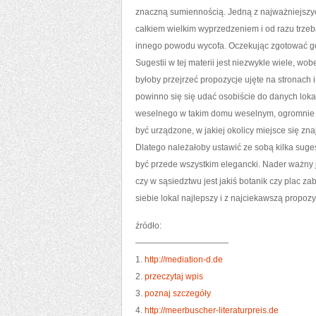
znaczną sumiennością. Jedną z najważniejszych 
całkiem wielkim wyprzedzeniem i od razu trzeba 
innego powodu wycofa. Oczekując zgotować g
Sugestii w tej materii jest niezwykle wiele,
byłoby przejrzeć propozycje ujęte na stronach 
powinno się się udać osobiście do danych lok
weselnego w takim domu weselnym, ogromnie si
być urządzone, w jakiej okolicy miejsce się zna
Dlatego należałoby ustawić ze sobą kilka suges
być przede wszystkim elegancki. Nader ważny j
czy w sąsiedztwu jest jakiś botanik czy plac z
siebie lokal najlepszy i z najciekawszą propozyc
źródło:
———————————
1.
http://mediation-d.de
2.
przeczytaj wpis
3.
poznaj szczegóły
4.
http://meerbuscher-literaturpreis.de