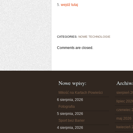
5.
wejdź tutaj
CATEGORIES:
NOWE TECHNOLOGIE
Comments are closed.
Nowe wpisy:
Archiw
Miłość na Kartach Powieści
sierpień 
6 sierpnia, 2026
lipiec 202
Fotografia
czerwiec 
5 sierpnia, 2026
maj 2026
Sport bez Barier
kwiecień 
4 sierpnia, 2026