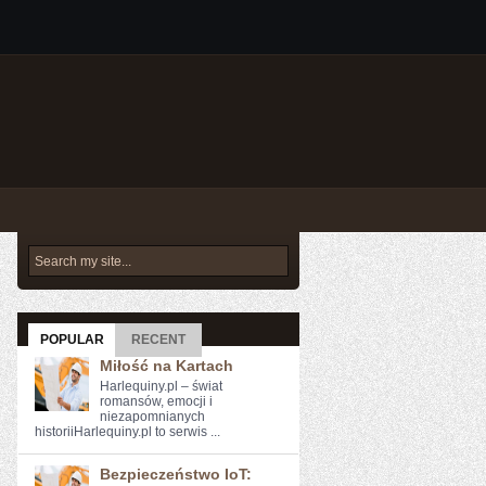
POPULAR
RECENT
Miłość na Kartach
Harlequiny.pl – świat
romansów, emocji i
niezapomnianych
historiiHarlequiny.pl to serwis ...
Bezpieczeństwo IoT: