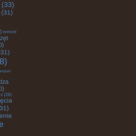
(33)
(31)
)
remont
zęt
0)
31)
8)
ansport
dza
0)
rz
(26)
jęcia
31)
enie
e