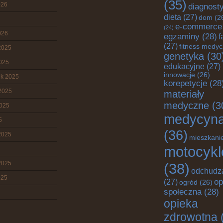
(35)
026
diagnost
dieta
(27)
dom
(2
e-commerce
(24)
026
egzaminy
(28)
f
(27)
fitness medy
2025
genetyka
(30
2025
edukacyjne
(27)
innowacje
(26)
ik 2025
korepetycje
(28
2025
materiały
medyczne
(3
2025
medycyn
5
(36)
2025
mieszkani
motocykl
2025
(38)
odchudz
025
op
(27)
ogród
(26)
społeczna
(28)
opieka
zdrowotna