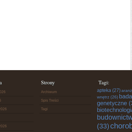
a
Strony
Tagi:
apteka
(27)
aranż
2026
Archiwum
bada
wnętrz
(26)
6
Spis Treści
genetyczne
(
biotechnologi
2026
Tagi
budownict
choro
(33)
2026