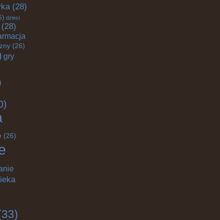
yka
(28)
6)
dzieci
(28)
armacja
czny
(26)
)
gry
)
0)
a
e
(26)
e
anie
ieka
(33)