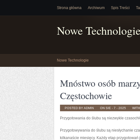
Strona główna
Archiwum
Spis Treści
Ta
Nowe Technologi
Nowe Technologie
Mnóstwo osób marzy 
Częstochowie
POSTED BY ADMIN
ON SIE - 7 - 2025
WIT
Przygotowania do ślubu są niezwykle czasoch
Przygotowywania do ślubu są niesłychanie cza
kilkanaście miesięcy. Każdy etap przygotowań j