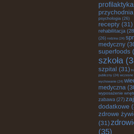
profilaktyka
przychodnia
psychologia
(26)
recepty
(31)
rehabilitacja
(28
spr
(26)
rodzina
(24)
medyczny
(3
superfoods
(
szkoła
(3
szpital
(31)
tr
publiczny
(24)
wczesne
wie
wychowanie
(24)
medyczna
(3
wyposażenie wnęt
za
zabawa
(27)
dodatkowe
(
zdrowe żywi
zdrowi
(31)
(35)