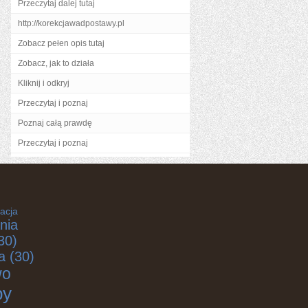
Przeczytaj dalej tutaj
http://korekcjawadpostawy.pl
Zobacz pełen opis tutaj
Zobacz, jak to działa
Kliknij i odkryj
Przeczytaj i poznaj
Poznaj całą prawdę
Przeczytaj i poznaj
acja
nia
30)
a
(30)
wo
by