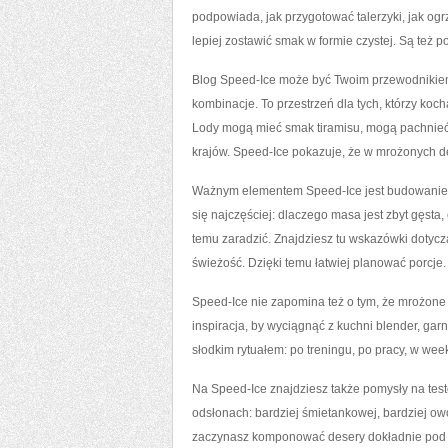
podpowiada, jak przygotować talerzyki, jak ogr
lepiej zostawić smak w formie czystej. Są też po
Blog Speed-Ice może być Twoim przewodnikiem 
kombinacje. To przestrzeń dla tych, którzy koch
Lody mogą mieć smak tiramisu, mogą pachnieć
krajów. Speed-Ice pokazuje, że w mrożonych de
Ważnym elementem Speed-Ice jest budowanie p
się najczęściej: dlaczego masa jest zbyt gęsta,
temu zaradzić. Znajdziesz tu wskazówki dotyc
świeżość. Dzięki temu łatwiej planować porcje.
Speed-Ice nie zapomina też o tym, że mrożone d
inspiracja, by wyciągnąć z kuchni blender, garne
słodkim rytuałem: po treningu, po pracy, w we
Na Speed-Ice znajdziesz także pomysły na te
odsłonach: bardziej śmietankowej, bardziej owo
zaczynasz komponować desery dokładnie pod sie