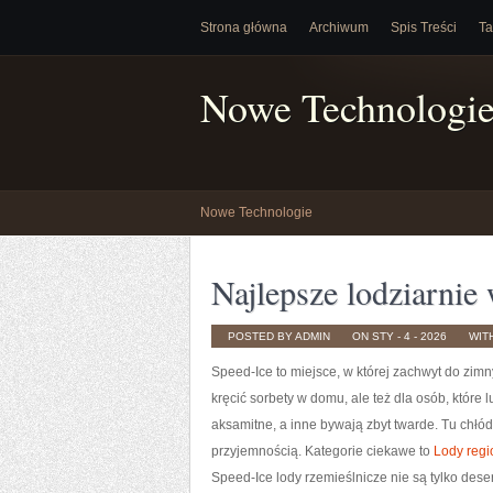
Strona główna
Archiwum
Spis Treści
Ta
Nowe Technologi
Nowe Technologie
Najlepsze lodziarnie
POSTED BY ADMIN
ON STY - 4 - 2026
WIT
Speed-Ice to miejsce, w której zachwyt do zimn
kręcić sorbety w domu, ale też dla osób, któr
aksamitne, a inne bywają zbyt twarde. Tu chłód
przyjemnością. Kategorie ciekawe to
Lody regi
Speed-Ice lody rzemieślnicze nie są tylko desere