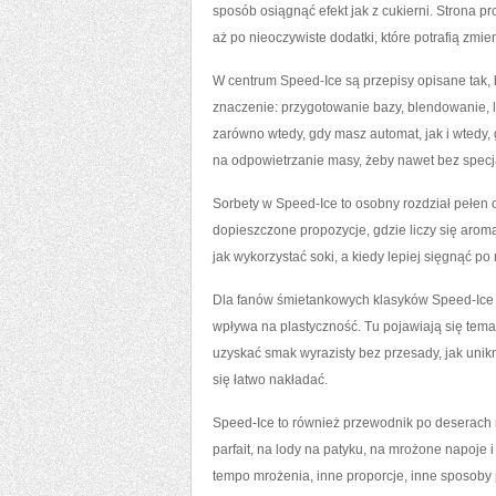
sposób osiągnąć efekt jak z cukierni. Strona pr
aż po nieoczywiste dodatki, które potrafią zmi
W centrum Speed-Ice są przepisy opisane tak, 
znaczenie: przygotowanie bazy, blendowanie, 
zarówno wtedy, gdy masz automat, jak i wtedy,
na odpowietrzanie masy, żeby nawet bez specj
Sorbety w Speed-Ice to osobny rozdział pełen o
dopieszczone propozycje, gdzie liczy się arom
jak wykorzystać soki, a kiedy lepiej sięgnąć p
Dla fanów śmietankowych klasyków Speed-Ice pr
wpływa na plastyczność. Tu pojawiają się temat
uzyskać smak wyrazisty bez przesady, jak unik
się łatwo nakładać.
Speed-Ice to również przewodnik po deserach 
parfait, na lody na patyku, na mrożone napoje
tempo mrożenia, inne proporcje, inne sposoby