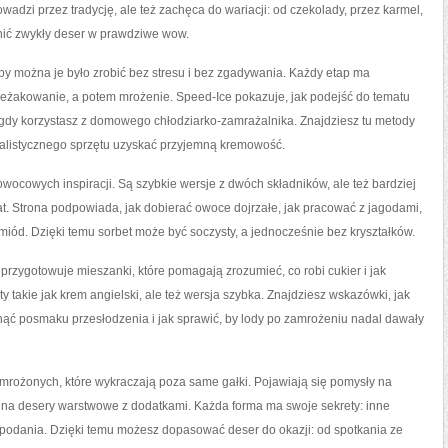
owadzi przez tradycję, ale też zachęca do wariacji: od czekolady, przez karmel,
enić zwykły deser w prawdziwe wow.
by można je było zrobić bez stresu i bez zgadywania. Każdy etap ma
leżakowanie, a potem mrożenie. Speed-Ice pokazuje, jak podejść do tematu
 gdy korzystasz z domowego chłodziarko-zamrażalnika. Znajdziesz tu metody
alistycznego sprzętu uzyskać przyjemną kremowość.
wocowych inspiracji. Są szybkie wersje z dwóch składników, ale też bardziej
at. Strona podpowiada, jak dobierać owoce dojrzałe, jak pracować z jagodami,
o miód. Dzięki temu sorbet może być soczysty, a jednocześnie bez kryształków.
zygotowuje mieszanki, które pomagają zrozumieć, co robi cukier i jak
y takie jak krem angielski, ale też wersja szybka. Znajdziesz wskazówki, jak
nąć posmaku przesłodzenia i jak sprawić, by lody po zamrożeniu nadal dawały
mrożonych, które wykraczają poza same gałki. Pojawiają się pomysły na
 i na desery warstwowe z dodatkami. Każda forma ma swoje sekrety: inne
 podania. Dzięki temu możesz dopasować deser do okazji: od spotkania ze