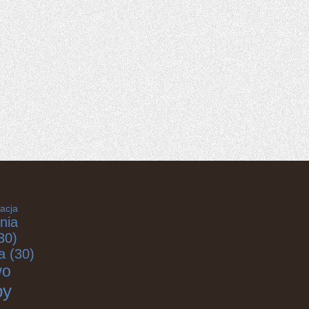
acja
nia
30)
a
(30)
wo
by