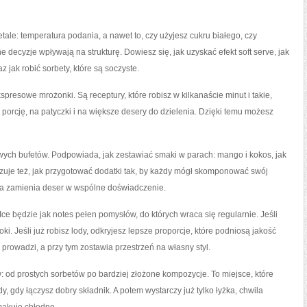
etale: temperatura podania, a nawet to, czy użyjesz cukru białego, czy
ne decyzje wpływają na strukturę. Dowiesz się, jak uzyskać efekt soft serve, jak
 jak robić sorbety, które są soczyste.
resowe mrożonki. Są receptury, które robisz w kilkanaście minut i takie,
porcję, na patyczki i na większe desery do dzielenia. Dzięki temu możesz
wych bufetów. Podpowiada, jak zestawiać smaki w parach: mango i kokos, jak
zuje też, jak przygotować dodatki tak, by każdy mógł skomponować swój
nia zamienia deser w wspólne doświadczenie.
e będzie jak notes pełen pomysłów, do których wraca się regularnie. Jeśli
ki. Jeśli już robisz lody, odkryjesz lepsze proporcje, które podniosą jakość
o prowadzi, a przy tym zostawia przestrzeń na własny styl.
: od prostych sorbetów po bardziej złożone kompozycje. To miejsce, które
, gdy łączysz dobry składnik. A potem wystarczy już tylko łyżka, chwila