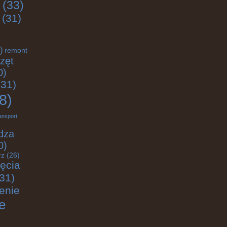
(33)
(31)
)
remont
zęt
0)
31)
8)
ansport
dza
0)
rz
(26)
jęcia
31)
enie
e