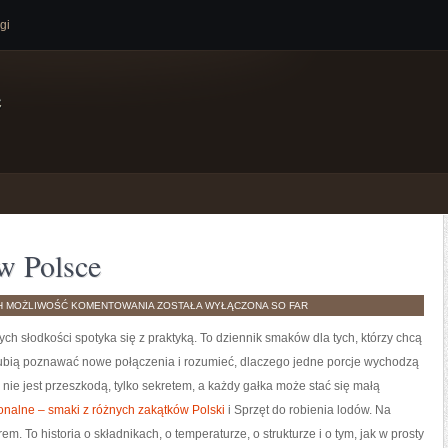
gi
e
 w Polsce
NAJLEPSZE
H
MOŻLIWOŚĆ KOMENTOWANIA
ZOSTAŁA WYŁĄCZONA
SO FAR
LODZIARNIE
W
ych słodkości spotyka się z praktyką. To dziennik smaków dla tych, którzy chcą
POLSCE
e lubią poznawać nowe połączenia i rozumieć, dlaczego jedne porcje wychodzą
 nie jest przeszkodą, tylko sekretem, a każdy gałka może stać się małą
onalne – smaki z różnych zakątków Polski
i Sprzęt do robienia lodów. Na
m. To historia o składnikach, o temperaturze, o strukturze i o tym, jak w prosty