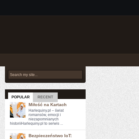
POPULAR
RECENT
Miłość na Kartach
Harlequiny.pl – świat
romansów, emocji i
niezapomnianych
historiiHarlequiny.pl to serwis ...
Bezpieczeństwo IoT: