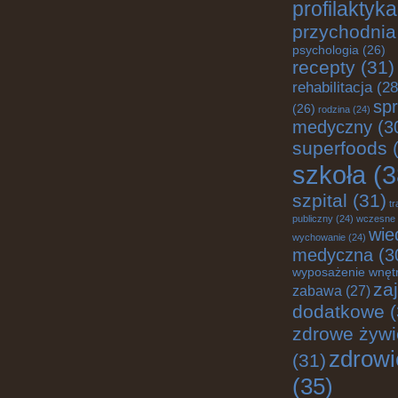
profilaktyka
przychodnia
psychologia
(26)
recepty
(31)
rehabilitacja
(28
spr
(26)
rodzina
(24)
medyczny
(3
superfoods
(
szkoła
(3
szpital
(31)
tr
publiczny
(24)
wczesne
wie
wychowanie
(24)
medyczna
(3
wyposażenie wnęt
za
zabawa
(27)
dodatkowe
(
zdrowe żywi
zdrowi
(31)
(35)