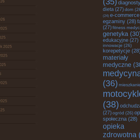
(35)
026
diagnost
dieta
(27)
dom
(2
e-commerce
(24)
026
egzaminy
(28)
f
(27)
fitness medy
2025
genetyka
(30
2025
edukacyjne
(27)
innowacje
(26)
ik 2025
korepetycje
(28
2025
materiały
medyczne
(3
2025
medycyn
5
(36)
2025
mieszkani
motocykl
2025
(38)
odchudz
025
op
(27)
ogród
(26)
społeczna
(28)
opieka
zdrowotna