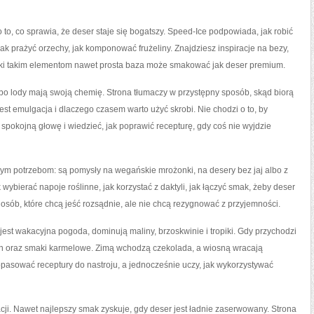
 to, co sprawia, że deser staje się bogatszy. Speed-Ice podpowiada, jak robić
ak prażyć orzechy, jak komponować frużeliny. Znajdziesz inspiracje na bezy,
ęki takim elementom nawet prosta baza może smakować jak deser premium.
bo lody mają swoją chemię. Strona tłumaczy w przystępny sposób, skąd biorą
jest emulgacja i dlaczego czasem warto użyć skrobi. Nie chodzi o to, by
 spokojną głowę i wiedzieć, jak poprawić recepturę, gdy coś nie wyjdzie
nym potrzebom: są pomysły na wegańskie mrożonki, na desery bez jaj albo z
ybierać napoje roślinne, jak korzystać z daktyli, jak łączyć smak, żeby deser
osób, które chcą jeść rozsądnie, ale nie chcą rezygnować z przyjemności.
jest wakacyjna pogoda, dominują maliny, brzoskwinie i tropiki. Gdy przychodzi
mon oraz smaki karmelowe. Zimą wchodzą czekolada, a wiosną wracają
pasować receptury do nastroju, a jednocześnie uczy, jak wykorzystywać
ji. Nawet najlepszy smak zyskuje, gdy deser jest ładnie zaserwowany. Strona