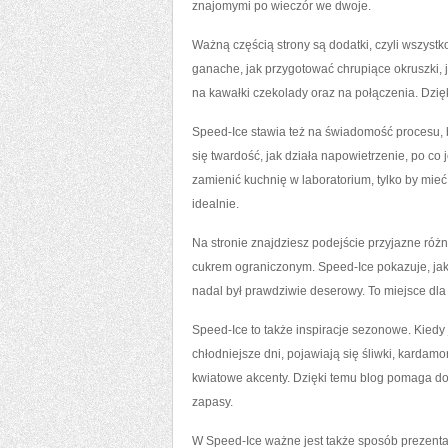
znajomymi po wieczór we dwoje.
Ważną częścią strony są dodatki, czyli wszystko
ganache, jak przygotować chrupiące okruszki, j
na kawałki czekolady oraz na połączenia. Dzi
Speed-Ice stawia też na świadomość procesu, 
się twardość, jak działa napowietrzenie, po co 
zamienić kuchnię w laboratorium, tylko by mieć
idealnie.
Na stronie znajdziesz podejście przyjazne róż
cukrem ograniczonym. Speed-Ice pokazuje, jak w
nadal był prawdziwie deserowy. To miejsce dla 
Speed-Ice to także inspiracje sezonowe. Kiedy 
chłodniejsze dni, pojawiają się śliwki, karda
kwiatowe akcenty. Dzięki temu blog pomaga do
zapasy.
W Speed-Ice ważne jest także sposób prezentac