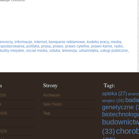
makuje chłodno.
uencerzy
,
informacje
,
internet
,
kampanie reklamowe
,
kodeks pracy
,
media
,
ospodarowania
,
polityka
,
prasa
,
prawo
,
prawo cywilne
,
prawo karne
,
radio
,
służby miejskie
,
social media
,
sztuka
,
telewizja
,
urbanistyka
,
usługi publiczne
,
a
Strony
Tagi:
apteka
(27)
aranż
2026
Archiwum
bada
wnętrz
(26)
6
Spis Treści
genetyczne
(
biotechnologi
2026
Tagi
budownict
choro
(33)
2026