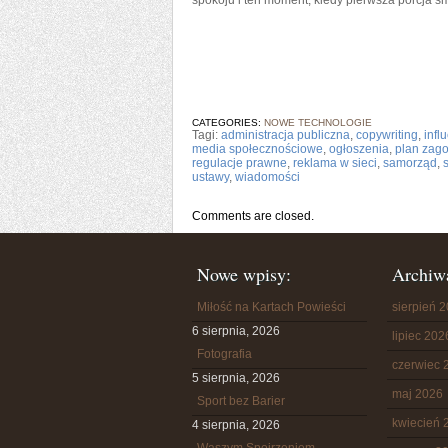
spokoju i ten moment, kiedy pierwsza porcja s
CATEGORIES:
NOWE TECHNOLOGIE
Tagi:
administracja publiczna
,
copywriting
,
infl
media społecznościowe
,
ogłoszenia
,
plan zag
regulacje prawne
,
reklama w sieci
,
samorząd
,
ustawy
,
wiadomości
Comments are closed.
Nowe wpisy:
Archiw
Miłość na Kartach Powieści
sierpień 
6 sierpnia, 2026
lipiec 202
Fotografia
czerwiec 
5 sierpnia, 2026
maj 2026
Sport bez Barier
kwiecień 
4 sierpnia, 2026