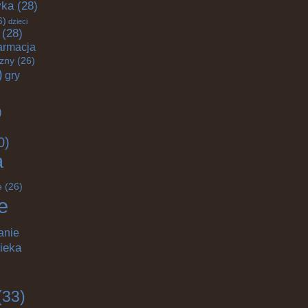
yka
(28)
6)
dzieci
(28)
armacja
czny
(26)
)
gry
)
0)
a
e
(26)
e
anie
ieka
(33)