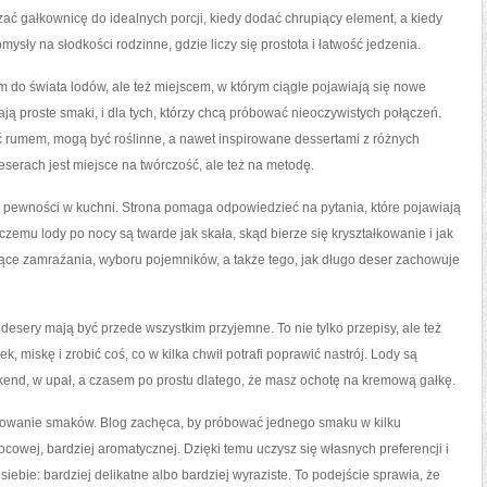
zać gałkownicę do idealnych porcji, kiedy dodać chrupiący element, a kiedy
mysły na słodkości rodzinne, gdzie liczy się prostota i łatwość jedzenia.
do świata lodów, ale też miejscem, w którym ciągle pojawiają się nowe
ają proste smaki, i dla tych, którzy chcą próbować nieoczywistych połączeń.
 rumem, mogą być roślinne, a nawet inspirowane dessertami z różnych
serach jest miejsce na twórczość, ale też na metodę.
ewności w kuchni. Strona pomaga odpowiedzieć na pytania, które pojawiają
 czemu lody po nocy są twarde jak skała, skąd bierze się kryształkowanie i jak
zące zamrażania, wyboru pojemników, a także tego, jak długo deser zachowuje
esery mają być przede wszystkim przyjemne. To nie tylko przepisy, ale też
k, miskę i zrobić coś, co w kilka chwil potrafi poprawić nastrój. Lody są
ekend, w upał, a czasem po prostu dlatego, że masz ochotę na kremową gałkę.
stowanie smaków. Blog zachęca, by próbować jednego smaku w kilku
cowej, bardziej aromatycznej. Dzięki temu uczysz się własnych preferencji i
bie: bardziej delikatne albo bardziej wyraziste. To podejście sprawia, że