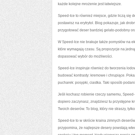
każde kolejne mrożenie jest łatwiejsze.
Speed-Ice to również miejsce, gdzie liczą się d
postawisz na erytrytol. Blog pokazuje, jak drob
przygotować deser bardziej gelato-podobny oraz
W Speed-Ice nie brakuje także pomysłów na eksp
które wymagają czasu. Są propozycje na jedną 
dopasować wybór do możliwości.
Speed-Ice inspiruje również do tworzenia lodo
budować kontrasty: kremowe i chrupiące. Poka
pucharek: posypki, ciastka. Taki sposób poda
Jeśli kochasz robienie rzeczy samemu, Speed-Ic
dopiero zaczynasz, znajdziesz tu przystępne kro
Twoich deserów. To blog, który nie straszy, tylk
Speed-Ice to w skrócie kraina zimnych deserów
przypomina, że najlepsze desery powstają wtedy