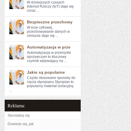
W dzisiejszych ​czasach
Internet Rzeczy (IoT) ⁤staje się
⁤coraz ...
Bezpieczne przechowy
W erze cyfrowej,⁢
przechowywanie‍ danych w
chmurze staje się ...
Automatyzacja w prze
Automatyzacja w przemyśle
spożywczym to kluczowy⁤
czynnik wpływający na ...
Jakie są popularne
Często stosowane sposoby do
cięcia styropianu Styropian to
popularny materiał izolacyjny,
...
Reklama:
Skontaktuj się
Dowiedz się, jak