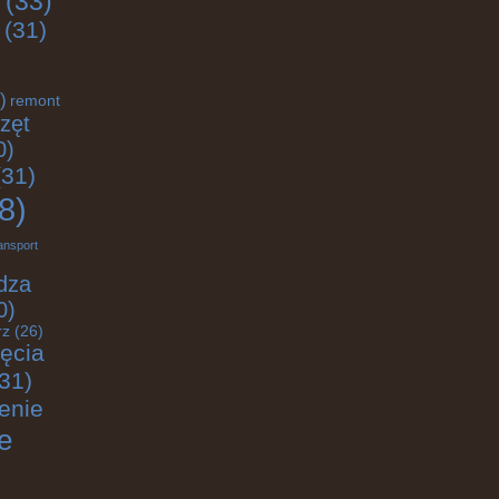
(33)
(31)
)
remont
zęt
0)
31)
8)
ansport
dza
0)
rz
(26)
jęcia
31)
enie
e