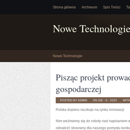
Strona główna
Archiwum
Spis Treści
Ta
Nowe Technologi
Nowe Technologie
Pisząc projekt prowa
gospodarczej
POSTED BY ADMIN
ON SIE - 8 - 2025
WIT
Polska dopiero raczkuje na rynku innowacji
Nim weźmiemy się do roboty nad napisaniem 
odnaleźć stosowny dla naszego pomysłu konkur