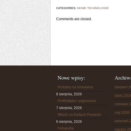
CATEGORIES:
NOWE TECHNOLOGIE
Comments are closed.
Nowe wpisy:
Archiw
Przepisy na śniadania
sierpień 
8 sierpnia, 2026
lipiec 202
Profilaktyka i ergonomia
czerwiec 
7 sierpnia, 2026
maj 2026
Miłość na Kartach Powieści
kwiecień 
6 sierpnia, 2026
Fotografia
marzec 2