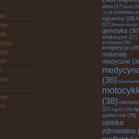
dieta
(27)
dom
(2
e-commerce
(24)
026
egzaminy
(28)
f
(27)
fitness medy
2025
genetyka
(30
2025
edukacyjne
(27)
innowacje
(26)
ik 2025
korepetycje
(28
2025
materiały
medyczne
(3
2025
medycyn
5
(36)
2025
mieszkani
motocykl
2025
(38)
odchudz
025
op
(27)
ogród
(26)
społeczna
(28)
opieka
zdrowotna