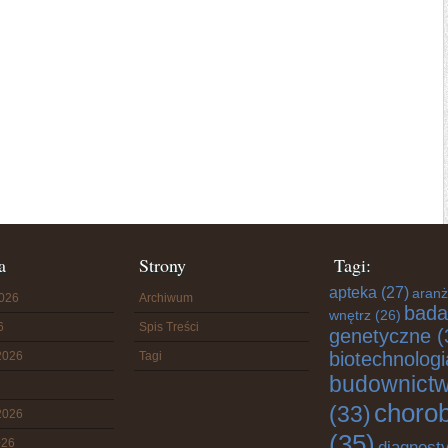
a
Strony
Tagi:
apteka
(27)
aranż
2026
Archiwum
bada
wnętrz
(26)
6
Spis Treści
genetyczne
(
biotechnologi
2026
Tagi
budownict
choro
(33)
2026
(35)
026
diagnost