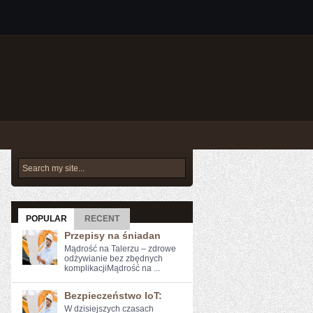
POPULAR
RECENT
Przepisy na śniadan
Mądrość na Talerzu – zdrowe
odżywianie bez zbędnych
komplikacjiMądrość na ...
Bezpieczeństwo IoT:
W dzisiejszych ​czasach