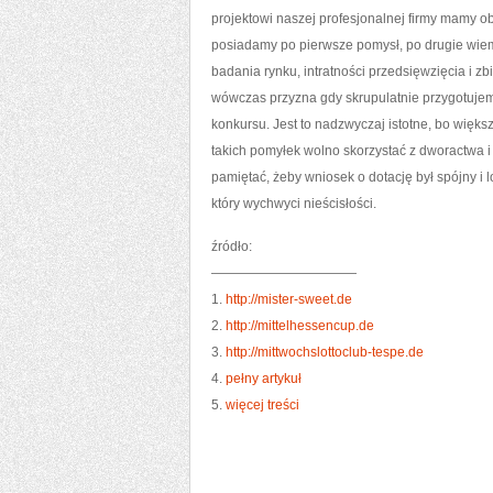
projektowi naszej profesjonalnej firmy mamy o
posiadamy po pierwsze pomysł, po drugie wiem
badania rynku, intratności przedsięwzięcia i z
wówczas przyzna gdy skrupulatnie przygotujem
konkursu. Jest to nadzwyczaj istotne, bo wię
takich pomyłek wolno skorzystać z dworactwa 
pamiętać, żeby wniosek o dotację był spójny i
który wychwyci nieścisłości.
źródło:
———————————
1.
http://mister-sweet.de
2.
http://mittelhessencup.de
3.
http://mittwochslottoclub-tespe.de
4.
pełny artykuł
5.
więcej treści