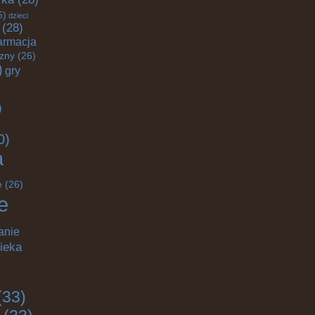
6)
dzieci
(28)
armacja
czny
(26)
)
gry
)
0)
a
e
(26)
e
anie
ieka
(33)