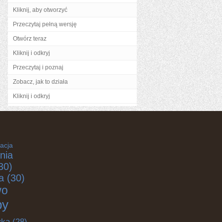
Kliknij, aby otworzyć
Przeczytaj pełną wersję
Otwórz teraz
Kliknij i odkryj
Przeczytaj i poznaj
Zobacz, jak to działa
Kliknij i odkryj
acja
nia
30)
a
(30)
wo
by
yka
(28)