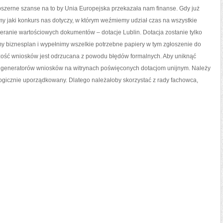
bszerne szanse na to by Unia Europejska przekazała nam finanse. Gdy już
y jaki konkurs nas dotyczy, w którym weźmiemy udział czas na wszystkie
bieranie wartościowych dokumentów – dotacje Lublin. Dotacja zostanie tylko
y biznesplan i wypełnimy wszelkie potrzebne papiery w tym zgłoszenie do
kszość wniosków jest odrzucana z powodu błędów formalnych. Aby uniknąć
i generatorów wniosków na witrynach poświęconych dotacjom unijnym. Należy
 logicznie uporządkowany. Dlatego należałoby skorzystać z rady fachowca,