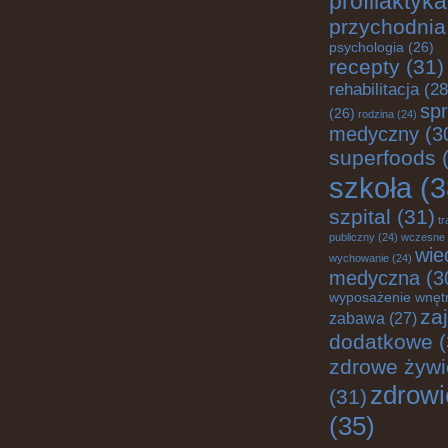
profilaktyka
przychodnia
psychologia
(26)
recepty
(31)
rehabilitacja
(28
spr
(26)
rodzina
(24)
medyczny
(3
superfoods
(
szkoła
(3
szpital
(31)
tr
publiczny
(24)
wczesne
wie
wychowanie
(24)
medyczna
(3
wyposażenie wnęt
za
zabawa
(27)
dodatkowe
(
zdrowe żywi
zdrowi
(31)
(35)