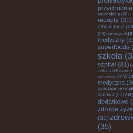
profilaktyka
przychodnia
psychologia
(26)
recepty
(31)
rehabilitacja
(28
spr
(26)
rodzina
(24)
medyczny
(3
superfoods
(
szkoła
(3
szpital
(31)
tr
publiczny
(24)
wczesne
wie
wychowanie
(24)
medyczna
(3
wyposażenie wnęt
za
zabawa
(27)
dodatkowe
(
zdrowe żywi
zdrowi
(31)
(35)