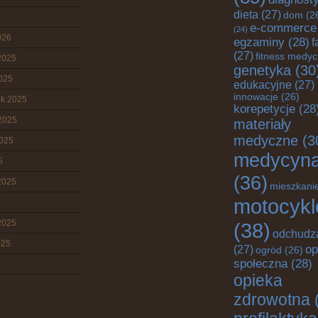
dieta
(27)
dom
(2
e-commerce
(24)
026
egzaminy
(28)
f
(27)
fitness medy
2025
genetyka
(30
2025
edukacyjne
(27)
innowacje
(26)
ik 2025
korepetycje
(28
2025
materiały
medyczne
(3
2025
medycyn
5
(36)
2025
mieszkani
motocykl
2025
(38)
odchudz
025
op
(27)
ogród
(26)
społeczna
(28)
opieka
zdrowotna