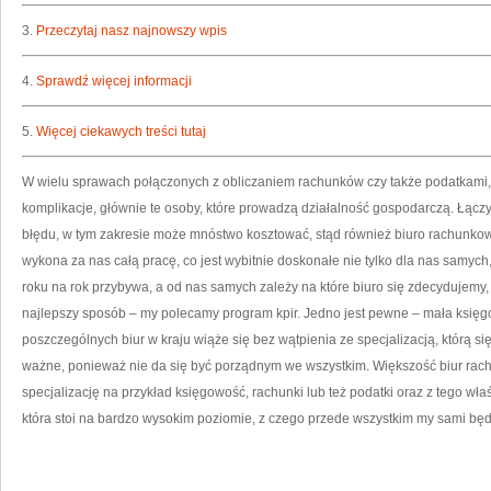
3.
Przeczytaj nasz najnowszy wpis
4.
Sprawdź więcej informacji
5.
Więcej ciekawych treści tutaj
W wielu sprawach połączonych z obliczaniem rachunków czy także podatkami
komplikacje, głównie te osoby, które prowadzą działalność gospodarczą. Łączy
błędu, w tym zakresie może mnóstwo kosztować, stąd również biuro rachunko
wykona za nas całą pracę, co jest wybitnie doskonałe nie tylko dla nas samych,
roku na rok przybywa, a od nas samych zależy na które biuro się zdecydujemy,
najlepszy sposób – my polecamy program kpir. Jedno jest pewne – mała księgo
poszczególnych biur w kraju wiąże się bez wątpienia ze specjalizacją, którą się
ważne, ponieważ nie da się być porządnym we wszystkim. Większość biur ra
specjalizację na przykład księgowość, rachunki lub też podatki oraz z tego wł
która stoi na bardzo wysokim poziomie, z czego przede wszystkim my sami bę