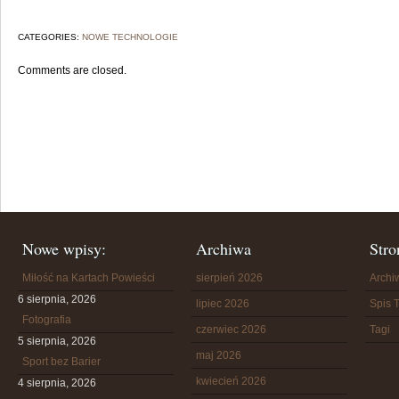
CATEGORIES:
NOWE TECHNOLOGIE
Comments are closed.
Nowe wpisy:
Archiwa
Stro
Miłość na Kartach Powieści
sierpień 2026
Arch
6 sierpnia, 2026
lipiec 2026
Spis T
Fotografia
czerwiec 2026
Tagi
5 sierpnia, 2026
maj 2026
Sport bez Barier
kwiecień 2026
4 sierpnia, 2026