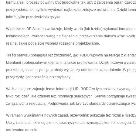
formularze i procesy powinny być budowane tak, aby z założenia ograniczać 
przejrzystość i domyślnie wybierać najbezpieczniejsze ustawienia. Dzięki te
fakcie, tylko przeciwdziała ryzyka.
W obszarze DPIA strona wskazuje, kiedy warto (lub trzeba) wykonać formalną 
technologiach. Zwraca uwagę na śledzenie, przetwarzanie danych wrażliwych or
realne. Takie podejście wspiera rozsądne projektowanie.
Treści serwisu pomagają też zrozumieć, jak RODO wpływa na relacje z klient
klientami i potencjalnymi klientami, a także profilowania. Dzięki licznym wyjaśn
potrzebna jest autoryzacja, a kiedy wystarczy odmienne uzasadnienie. W prakt
przejrzysty i jednocześnie przemyślany.
Ważne miejsce zajmuje temat informacji HR. RODO w tym obszarze wymaga sz
tylko rozliczeń, ale czasem też informacji delikatnych. Serwis porządkuje kwe
związanych z rekrutacją. Podpowiada, jak tworzyć standardy ograniczające ryzy
W ramach wyjaśniania nowych zasad, przewodnik pokazuje też różnicę między 
Uczy, że te techniki mogą zmniejszać ryzyko, ale wymagają kontroli dostępu. 
adekwatne do celu.