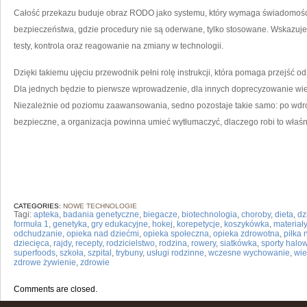
Całość przekazu buduje obraz RODO jako systemu, który wymaga świadomości
bezpieczeństwa, gdzie procedury nie są oderwane, tylko stosowane. Wskazuje
testy, kontrola oraz reagowanie na zmiany w technologii.
Dzięki takiemu ujęciu przewodnik pełni rolę instrukcji, która pomaga przejść o
Dla jednych będzie to pierwsze wprowadzenie, dla innych doprecyzowanie wied
Niezależnie od poziomu zaawansowania, sedno pozostaje takie samo: po wd
bezpieczne, a organizacja powinna umieć wytłumaczyć, dlaczego robi to właśnie
CATEGORIES:
NOWE TECHNOLOGIE
Tagi:
apteka
,
badania genetyczne
,
biegacze
,
biotechnologia
,
choroby
,
dieta
,
dz
formuła 1
,
genetyka
,
gry edukacyjne
,
hokej
,
korepetycje
,
koszykówka
,
materiał
odchudzanie
,
opieka nad dziećmi
,
opieka społeczna
,
opieka zdrowotna
,
piłka
dziecięca
,
rajdy
,
recepty
,
rodzicielstwo
,
rodzina
,
rowery
,
siatkówka
,
sporty halo
superfoods
,
szkoła
,
szpital
,
trybuny
,
usługi rodzinne
,
wczesne wychowanie
,
wi
zdrowe żywienie
,
zdrowie
Comments are closed.