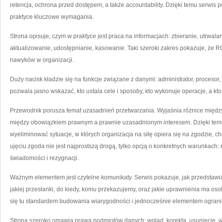
retencja, ochrona przed dostępem, a także accountability. Dzięki temu serwis p
praktyce kluczowe wymagania.
Strona opisuje, czym w praktyce jest praca na informacjach: zbieranie, utrwal
aktualizowanie, udostępnianie, kasowanie. Taki szeroki zakres pokazuje, że RO
nawyków w organizacji.
Duży nacisk kładzie się na funkcje związane z danymi: administrator, procesor
pozwala jasno wskazać, kto ustala cele i sposoby, kto wykonuje operacje, a kt
Przewodnik porusza temat uzasadnień przetwarzania. Wyjaśnia różnice międ
między obowiązkiem prawnym a prawnie uzasadnionym interesem. Dzięki temu 
wyeliminować sytuacje, w których organizacja na siłę opiera się na zgodzie,
ujęciu zgoda nie jest najprostszą drogą, tylko opcją o konkretnych warunkach:
świadomości i rezygnacji.
Ważnym elementem jest czytelne komunikaty. Serwis pokazuje, jak przedstawiać
jakiej przesłanki, do kiedy, komu przekazujemy, oraz jakie uprawnienia ma oso
się tu standardem budowania wiarygodności i jednocześnie elementem ograni
Strona szeroko omawia prawa podmiotów danych: wgląd, korekta, usunięcie, ws