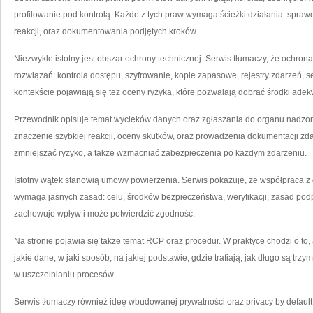
profilowanie pod kontrolą. Każde z tych praw wymaga ścieżki działania: spra
reakcji, oraz dokumentowania podjętych kroków.
Niezwykle istotny jest obszar ochrony technicznej. Serwis tłumaczy, że ochrona 
rozwiązań: kontrola dostępu, szyfrowanie, kopie zapasowe, rejestry zdarzeń, 
kontekście pojawiają się też oceny ryzyka, które pozwalają dobrać środki ade
Przewodnik opisuje temat wycieków danych oraz zgłaszania do organu nadzorc
znaczenie szybkiej reakcji, oceny skutków, oraz prowadzenia dokumentacji zd
zmniejszać ryzyko, a także wzmacniać zabezpieczenia po każdym zdarzeniu.
Istotny wątek stanowią umowy powierzenia. Serwis pokazuje, że współpraca z 
wymaga jasnych zasad: celu, środków bezpieczeństwa, weryfikacji, zasad podp
zachowuje wpływ i może potwierdzić zgodność.
Na stronie pojawia się także temat RCP oraz procedur. W praktyce chodzi o to,
jakie dane, w jaki sposób, na jakiej podstawie, gdzie trafiają, jak długo są tr
w uszczelnianiu procesów.
Serwis tłumaczy również ideę wbudowanej prywatności oraz privacy by default.