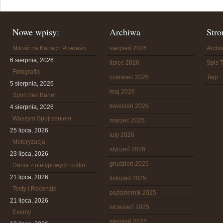
Nowe wpisy:
Archiwa
Stro
Miłość na Kartach Powieści
sierpień 2026
Arch
6 sierpnia, 2026
lipiec 2026
Spis T
Fotografia
czerwiec 2026
Tagi
5 sierpnia, 2026
maj 2026
Sport bez Barier
kwiecień 2026
4 sierpnia, 2026
Waszym Spojrzeniem
marzec 2026
25 lipca, 2026
luty 2026
Motoryzacja
styczeń 2026
23 lipca, 2026
grudzień 2025
Dania z nietypowych roślin
21 lipca, 2026
listopad 2025
Testy i Recenzje
październik 2025
21 lipca, 2026
wrzesień 2025
Eventy
sierpień 2025