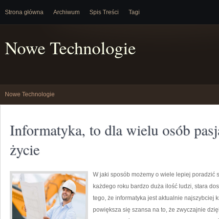
Strona główna
Archiwum
Spis Treści
Tagi
Nowe Technologie
Nowe Technologie
Informatyka, to dla wielu osób pasj
życie
W jaki sposób możemy o wiele lepiej poradzić s
każdego roku bardzo duża ilość ludzi, stara dos
tego, że informatyka jest aktualnie najszybciej 
powiększa się szansa na to, że zwyczajnie dzi