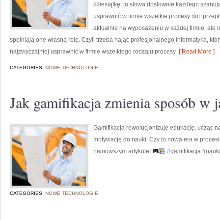
dziesiątkę, to słowa dosłownie każdego szanują
usprawnić w firmie wszelkie procesy dot. przep
aktualnie na wyposażeniu w każdej firmie, ale
spełniają one własną rolę. Czyli trzeba nająć profesjonalnego informatyka, któ
najzwyczajniej usprawnić w firmie wszelkiego rodzaju procesy
[ Read More ]
CATEGORIES:
NOWE TECHNOLOGIE
Jak gamifikacja zmienia sposób w j
Gamifikacja rewolucjonizuje edukację, ucząc na
motywację do nauki. Czy to nowa era w proce
najnowszym artykule!
#gamifikacja #nauk
CATEGORIES:
NOWE TECHNOLOGIE