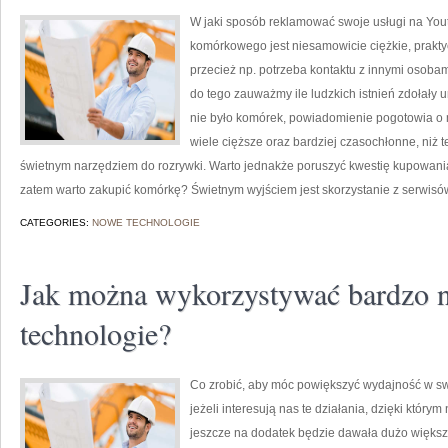
W jaki sposób reklamować swoje usługi na Yout
komórkowego jest niesamowicie ciężkie, prakty
przecież np. potrzeba kontaktu z innymi osobami
do tego zauważmy ile ludzkich istnień zdołały 
nie było komórek, powiadomienie pogotowia o
wiele cięższe oraz bardziej czasochłonne, niż 
świetnym narzędziem do rozrywki. Warto jednakże poruszyć kwestię kupowani
zatem warto zakupić komórkę? Świetnym wyjściem jest skorzystanie z serwisó
CATEGORIES:
NOWE TECHNOLOGIE
Jak można wykorzystywać bardzo 
technologie?
Co zrobić, aby móc powiększyć wydajność w swoj
jeżeli interesują nas te działania, dzięki który
jeszcze na dodatek będzie dawała dużo większ