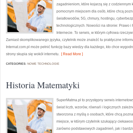
zagadnieniom, które kojarzą się z codziennym 
pomocnym miejscem dla osób, które chcą pozna
światłowodów, 5G, chmury, hostingu, cyberbez
technologicznych. Nowości na stronie: Prawo i 
Internecie. To serwis, w którym cyfrowa rzeczy
Zamiast skomplikowanego języka, czytelnik może znaleźć tu praktyczne inform
Internat.com.pl może pełnić funkcję bazy wiedzy dla każdego, kto chce wygodni
strony skupia się wokół internetu.
[ Read More ]
CATEGORIES:
NOWE TECHNOLOGIE
Historia Matematyki
SuperMatma.pl to przystępny serwis internetow
świat liczb, wzorów, równań i logicznych zależ
stworzona z myślą o osobach, które chcą poznaw
miejsce, w którym czytelnik szukający ciekawo
zarówno podstawowych zagadnień, jak i bard