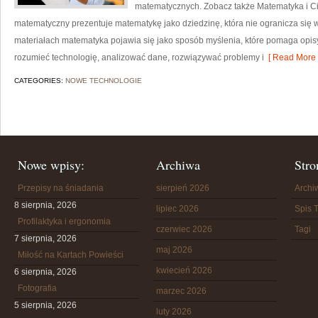
matematycznych. Zobacz także Matematyka i Ci
matematyczny prezentuje matematykę jako dziedzinę, która nie ogranicza się 
materiałach matematyka pojawia się jako sposób myślenia, które pomaga opis
rozumieć technologię, analizować dane, rozwiązywać problemy i
[ Read More 
CATEGORIES:
NOWE TECHNOLOGIE
Nowe wpisy:
Archiwa
Stro
Przepisy na śniadania
sierpień 2026
Arch
8 sierpnia, 2026
lipiec 2026
Spis T
Profilaktyka i ergonomia
czerwiec 2026
Tagi
7 sierpnia, 2026
maj 2026
Miłość na Kartach Powieści
kwiecień 2026
6 sierpnia, 2026
Fotografia
marzec 2026
5 sierpnia, 2026
luty 2026