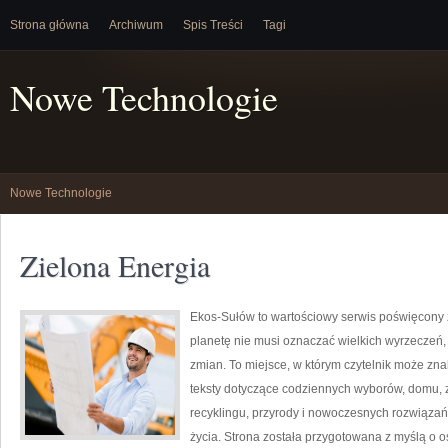
Strona główna
Archiwum
Spis Treści
Tagi
Nowe Technologie
Nowe Technologie
Zielona Energia
Ekos-Sułów to wartościowy serwis poświęcony życ
planetę nie musi oznaczać wielkich wyrzeczeń
zmian. To miejsce, w którym czytelnik może zn
teksty dotyczące codziennych wyborów, domu, z
recyklingu, przyrody i nowoczesnych rozwiązań
życia. Strona została przygotowana z myślą o