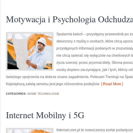
Motywacja i Psychologia Odchudza
Spalarnia kalorii – przystępny przewodnik po zdr
stworzony z myślą o osobach, które chcą uporz
przystępnych informacji podanych w zrozumiały 
nie chcą opierać się wyłącznie na chwilowych t
życia szerzej: przez pryzmat diety. Strona por
osoby dopiero zaczynające, jak i tych, którzy o
świeżego spojrzenia na dobrze znane zagadnienia. Polecam Treningi na Spalani
Największą zaletą serwisu jest jego różnorodne podejście
[ Read More ]
CATEGORIES:
NOWE TECHNOLOGIE
Internet Mobilny i 5G
Internat.com.pl to nowoczesny portal poświęc