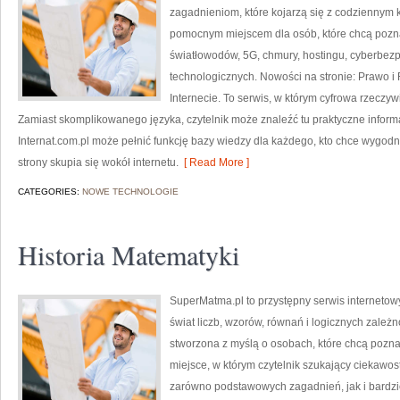
zagadnieniom, które kojarzą się z codziennym 
pomocnym miejscem dla osób, które chcą pozna
światłowodów, 5G, chmury, hostingu, cyberbez
technologicznych. Nowości na stronie: Prawo i 
Internecie. To serwis, w którym cyfrowa rzeczy
Zamiast skomplikowanego języka, czytelnik może znaleźć tu praktyczne inform
Internat.com.pl może pełnić funkcję bazy wiedzy dla każdego, kto chce wygodni
strony skupia się wokół internetu.
[ Read More ]
CATEGORIES:
NOWE TECHNOLOGIE
Historia Matematyki
SuperMatma.pl to przystępny serwis internetow
świat liczb, wzorów, równań i logicznych zależ
stworzona z myślą o osobach, które chcą poznaw
miejsce, w którym czytelnik szukający ciekawo
zarówno podstawowych zagadnień, jak i bard