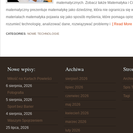
matematycznych. Zobacz także Matematyka i Ci
matematyczny prezentuje matematykę jako dziedzinę, która nie ogranicza się 
materiałach matematyka pojawia się jako sposób myślenia, które pomaga opis
rozumieć technologię, analizować dane, rozwiązywać problemy i
[ Read More 
CATEGORIES:
NOWE TECHNOLOGIE
Nowe wpisy:
Archiwa
Stro
Miłość na Kartach Powieści
sierpień 2026
Arch
6 sierpnia, 2026
lipiec 2026
Spis T
Fotografia
czerwiec 2026
Tagi
5 sierpnia, 2026
maj 2026
Sport bez Barier
kwiecień 2026
4 sierpnia, 2026
Waszym Spojrzeniem
marzec 2026
25 lipca, 2026
luty 2026