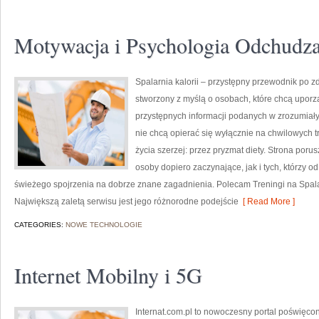
Motywacja i Psychologia Odchudza
Spalarnia kalorii – przystępny przewodnik po zdr
stworzony z myślą o osobach, które chcą uporz
przystępnych informacji podanych w zrozumiały 
nie chcą opierać się wyłącznie na chwilowych t
życia szerzej: przez pryzmat diety. Strona por
osoby dopiero zaczynające, jak i tych, którzy o
świeżego spojrzenia na dobrze znane zagadnienia. Polecam Treningi na Spalani
Największą zaletą serwisu jest jego różnorodne podejście
[ Read More ]
CATEGORIES:
NOWE TECHNOLOGIE
Internet Mobilny i 5G
Internat.com.pl to nowoczesny portal poświęc