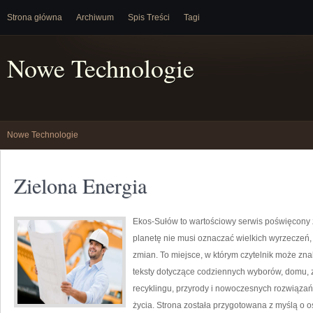
Strona główna
Archiwum
Spis Treści
Tagi
Nowe Technologie
Nowe Technologie
Zielona Energia
Ekos-Sułów to wartościowy serwis poświęcony życ
planetę nie musi oznaczać wielkich wyrzeczeń
zmian. To miejsce, w którym czytelnik może zn
teksty dotyczące codziennych wyborów, domu, z
recyklingu, przyrody i nowoczesnych rozwiązań
życia. Strona została przygotowana z myślą o