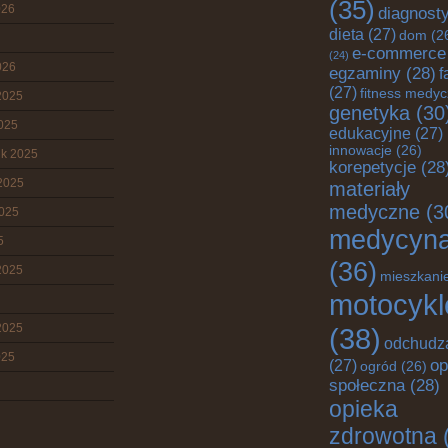
(35)
026
diagnost
dieta
(27)
dom
(2
e-commerce
(24)
026
egzaminy
(28)
f
(27)
fitness medy
2025
genetyka
(30
2025
edukacyjne
(27)
innowacje
(26)
ik 2025
korepetycje
(28
2025
materiały
medyczne
(3
2025
medycyn
5
(36)
2025
mieszkani
motocykl
2025
(38)
odchudz
025
op
(27)
ogród
(26)
społeczna
(28)
opieka
zdrowotna