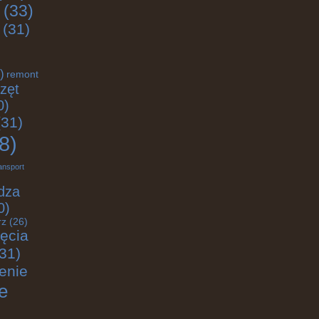
(33)
(31)
)
remont
zęt
0)
31)
8)
ansport
dza
0)
rz
(26)
jęcia
31)
enie
e