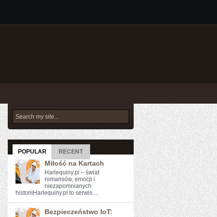
POPULAR
RECENT
Miłość na Kartach
Harlequiny.pl – świat
romansów, emocji i
niezapomnianych
historiiHarlequiny.pl to serwis ...
Bezpieczeństwo IoT: