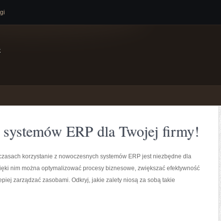
gi
e
 systemów ERP dla Twojej firmy!
 czasach korzystanie z nowoczesnych systemów ERP jest niezbędne dla
Dzięki nim można optymalizować procesy biznesowe, zwiększać efektywność
lepiej zarządzać zasobami. Odkryj, jakie zalety niosą za sobą takie