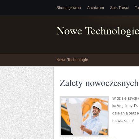
Strona główna
Archiwum
Spis Treści
Ta
Nowe Technologi
Nowe Technologie
Zalety nowoczesnych
W dzisiejszych
każdej firmy. 
działania oraz 
rozwiązania!