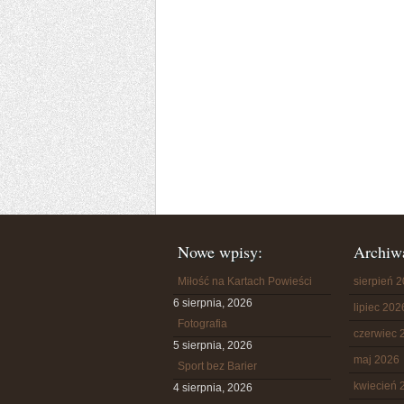
Nowe wpisy:
Archiw
Miłość na Kartach Powieści
sierpień 
6 sierpnia, 2026
lipiec 202
Fotografia
czerwiec 
5 sierpnia, 2026
maj 2026
Sport bez Barier
kwiecień 
4 sierpnia, 2026