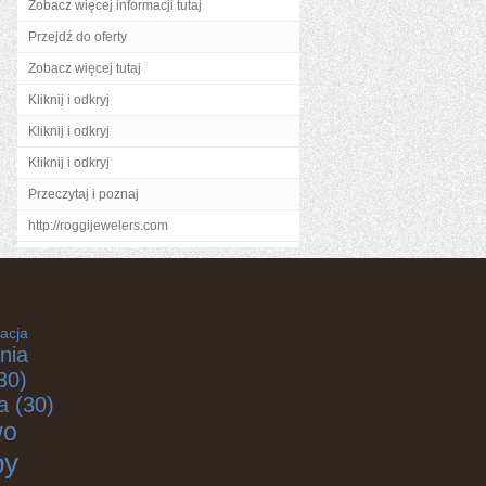
Zobacz więcej informacji tutaj
Przejdź do oferty
Zobacz więcej tutaj
Kliknij i odkryj
Kliknij i odkryj
Kliknij i odkryj
Przeczytaj i poznaj
http://roggijewelers.com
acja
nia
30)
a
(30)
wo
by