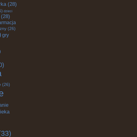
yka
(28)
6)
dzieci
(28)
armacja
czny
(26)
)
gry
)
0)
a
e
(26)
e
anie
ieka
(33)