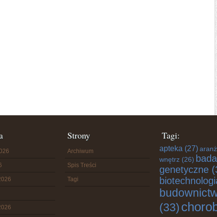
a
Strony
Tagi:
apteka
(27)
aranż
2026
Archiwum
bada
wnętrz
(26)
6
Spis Treści
genetyczne
(
biotechnologi
2026
Tagi
budownict
choro
(33)
2026