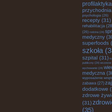
profilaktyka
przychodnia
psychologia
(26)
recepty
(31)
rehabilitacja
(28
spr
(26)
rodzina
(24)
medyczny
(3
superfoods
(
szkoła
(3
szpital
(31)
tr
publiczny
(24)
wczesne
wie
wychowanie
(24)
medyczna
(3
wyposażenie wnęt
za
zabawa
(27)
dodatkowe
(
zdrowe żywi
zdrowi
(31)
(35)