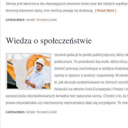
Strona jest stworzona dla stawiających pierwsze kroki oraz dla obytych wędkarzy
docenią klarowne opisy, inni zwrócą uwagę na drobiazg,
[ Read More ]
CATEGORIES:
NOWE TECHNOLOGIE
Wiedza o społeczeństwie
ryszard-galla.pl to portal publicystyczny, któr
publicznym. To przestrzeń dla osób, które chc
śledzić procesy zachodzące w polityce krajow
opinię w oparciu o analizy i argumenty. W cent
to, jak decyzje podejmowane na różnych szczeb
Nowości na stronie Unia Europejska i Prawo i k
upraszczania skomplikowanych tematów bez spłycania sensu. Chodzi o to, by 
prawa obywatelskie czy mechanizmy reprezentacji stały się przystępne. To mie
CATEGORIES:
NOWE TECHNOLOGIE