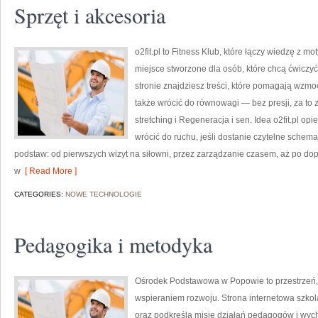
Sprzęt i akcesoria
o2fit.pl to Fitness Klub, które łączy wiedzę z mo
miejsce stworzone dla osób, które chcą ćwiczyć
stronie znajdziesz treści, które pomagają wzmo
także wrócić do równowagi — bez presji, za to 
stretching i Regeneracja i sen. Idea o2fit.pl op
wrócić do ruchu, jeśli dostanie czytelne schem
podstaw: od pierwszych wizyt na siłowni, przez zarządzanie czasem, aż po dopi
w
[ Read More ]
CATEGORIES:
NOWE TECHNOLOGIE
Pedagogika i metodyka
Ośrodek Podstawowa w Popowie to przestrzeń, w
wspieraniem rozwoju. Strona internetowa szko
oraz podkreśla misję działań pedagogów i wyc