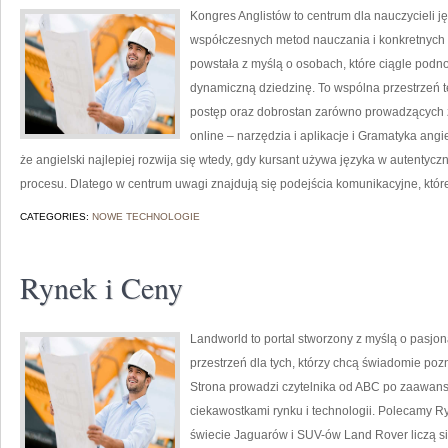
Kongres Anglistów to centrum dla nauczycieli j
współczesnych metod nauczania i konkretnych 
powstała z myślą o osobach, które ciągle podno
dynamiczną dziedzinę. To wspólna przestrzeń teo
postęp oraz dobrostan zarówno prowadzących za
online – narzędzia i aplikacje i Gramatyka angi
że angielski najlepiej rozwija się wtedy, gdy kursant używa języka w autentyczn
procesu. Dlatego w centrum uwagi znajdują się podejścia komunikacyjne, któr
CATEGORIES:
NOWE TECHNOLOGIE
Rynek i Ceny
Landworld to portal stworzony z myślą o pasjo
przestrzeń dla tych, którzy chcą świadomie po
Strona prowadzi czytelnika od ABC po zaawan
ciekawostkami rynku i technologii. Polecamy R
świecie Jaguarów i SUV-ów Land Rover liczą si