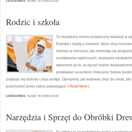
CATEGORIES:
NOWE TECHNOLOGIE
Rodzic i szkoła
To niezależny serwis poświęcony edukacji w uj
Powstał z myślą o osobach, które chcą rozumieć sz
również w szerszym: jak zmieniają się programy,
oczekiwania najbliższych, wyzwania edukatorów
stworzone po to, by łączyć realne doświadczenia
przekładać na konkret. Polecamy Szkoła średn
znajduje się dziecko i jego postęp. Opisujemy, jak budować chęć do nauki, jak
przechodzić przez zatory pojawiające
[ Read More ]
CATEGORIES:
NOWE TECHNOLOGIE
Narzędzia i Sprzęt do Obróbki Dr