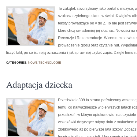
To zakątek stworzyliśmy jako portal o muzyce, w
szukasz czytelnego startu w świat dźwięków al
teksty prowadzące od A do Z. To nie jest sztywn
które chcą świadomiej jej słuchać. Nowości na 
Recenzje i Rekomendacje. W centrum serwisu są
prowadzenie głosu oraz czytanie nut. Wyjaśniam
liczyć takt, po co istnieją oznaczenia i jak sprawniej czytać zapis. Dzięki temu 
CATEGORIES:
NOWE TECHNOLOGIE
Adaptacja dziecka
Przedszkole309 to strona poświęcony wczesnej
temu, co najważniejsze w pierwszych latach roz
przestrzeń, w którym opiekunowie, nauczyciele 
wskazówki dotyczące rutyny dnia z maluchem o
żłobkowego aż po pierwsze lata szkoły. Zobacz 
Inspiracje dla nauczycieli. Ideą serwisu jest wy