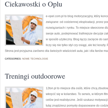
Ciekawostki o Oplu
e-opel.com.pl to blog motoryzacyjny, który konc
związane: od codziennej eksploatacji, przez po
rozwiązaniach i rynku. To miejsce stworzone d
swoje auto, podejmować trafniejsze decyzje za
w sposób użyteczny. Blog łączy zacięcie do sa
liczy się nie tylko styl czy osiągi, ale też koszt
Strona jest przyjazna zarówno dla świeżych właścicieli auta, jak i dla fanów mar
CATEGORIES:
NOWE TECHNOLOGIE
Treningi outdoorowe
12ton.pl to miejsce dla osób, które chcą zbud
wkręcić się w kolarstwo. To serwis, w którym fit
celów jest realistyczne. Jeśli szukasz motywac
tutaj znajdziesz pomysły dopasowane do codzie