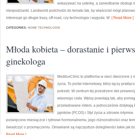
wskazywać na usterkę, a zaniedbanie obsługi 
niespodzianki. Landworld podchodzi do tematu tak, by właściciel mógł planowa
interesuje go długie trasy, off-road, czy technologia i wygoda. W
[ Read More ]
CATEGORIES:
NOWE TECHNOLOGIE
Młoda kobieta – dorastanie i pierw
ginekologa
MediluxClinic to platforma w sieci stworzone z 
życia. To portal internetowy, który łączy prakt
potrzeb. W centrum tej przestrzeni stoi prewen
własnego ciała. Wpisy powstają tak, aby pomag
przeładowane mitem, a jednocześnie dotykają k
jajników (PCOS) i Styl życia a zdrowie intymne.
poświęcone miesiączce i rytmowi hormonalnemu, jego różnorodności oraz tem
świadczyć o przemęczeniu. Omawiane są najczęstsze dolegliwości takie jak b
Read More ]