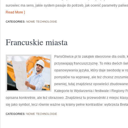
surowiec ma sens, jakie system pasuje do potrzeb, jak ocenić parametry paliwa
Read More ]
CATEGORIES:
NOWE TECHNOLOGIE
Francuskie miasta
ParisGliwice.pl to zakątek stworzone dla osób,
przyswajają francuszczyznę. To miks dwóch św
opanowywania języka, który daje swobodę w r
pomysłów na wyprawę, ale też chcesz zrozumie
pewniej, tutaj znajdziesz opowieści zbudowan
Kategorie to Wydarzenia i festiwale i Regiony Fra
opisana konkretnie, ale też obrazowo. Znajdziesz tu przewodniki z miejsc klas
się jako symbol, lecz równie ważne są krainy pełne kontrastów: wybrzeża Breta
CATEGORIES:
NOWE TECHNOLOGIE