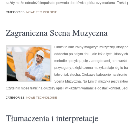
każdy może odnaleźć impuls do powrotu do ołówka, pióra czy markera. Treśc
CATEGORIES:
NOWE TECHNOLOGIE
Zagraniczna Scena Muzyczna
Limith to kulturalny magazyn muzyczny, który p
oddechu po całym dniu, ale też o tych, którzy c
melodie spotykają się z anegdotami, a nowości 
przystępny, dzięki czemu muzyka staje się tu bar
łatwo, jak słucha. Ciekawe kategorie na stronie
Scena Muzyczna. Na Limith muzyka jest traktowa
Czytelnik może trafić na dłuższy opis i w każdym wariancie dostać konkret. Je
CATEGORIES:
NOWE TECHNOLOGIE
Tłumaczenia i interpretacje