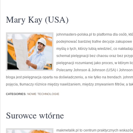
Mary Kay (USA)
johnmasters-polska.pl to platforma dla osób, kt
podejmować bardziej trafne decyzje zakupowe 
myślą o tych, którzy lubią wiedzieć, co nakładają
schemat pielęgnacji bez chaosu oraz bez przy
pielęgnacji rozumianej jako proces, w którym lic
Polecamy Johnson & Johnson (USA) i Johnso
bloga jest pielęgnacja oparta na doświadczeniu, a nie tylko na trendach. jo
pojęcia, tłumaczy różnice między nawilżaniem, między zmywaniem filtrów, a t
CATEGORIES:
NOWE TECHNOLOGIE
Surowce wtórne
makmetalik.pl to centrum praktycznych wska