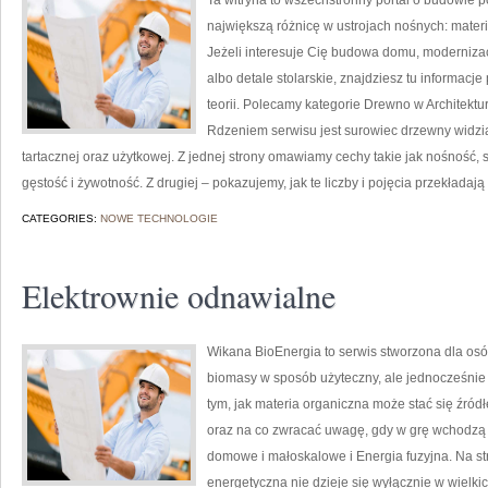
Ta witryna to wszechstronny portal o budowie p
największą różnicę w ustrojach nośnych: mate
Jeżeli interesuje Cię budowa domu, modernizac
albo detale stolarskie, znajdziesz tu informac
teorii. Polecamy kategorie Drewno w Architekt
Rdzeniem serwisu jest surowiec drzewny widzia
tartacznej oraz użytkowej. Z jednej strony omawiamy cechy takie jak nośność,
gęstość i żywotność. Z drugiej – pokazujemy, jak te liczby i pojęcia przekładają
CATEGORIES:
NOWE TECHNOLOGIE
Elektrownie odnawialne
Wikana BioEnergia to serwis stworzona dla osób
biomasy w sposób użyteczny, ale jednocześnie
tym, jak materia organiczna może stać się źród
oraz na co zwracać uwagę, gdy w grę wchodzą e
domowe i małoskalowe i Energia fuzyjna. Na str
energetyczna nie dzieje się wyłącznie w wielkic