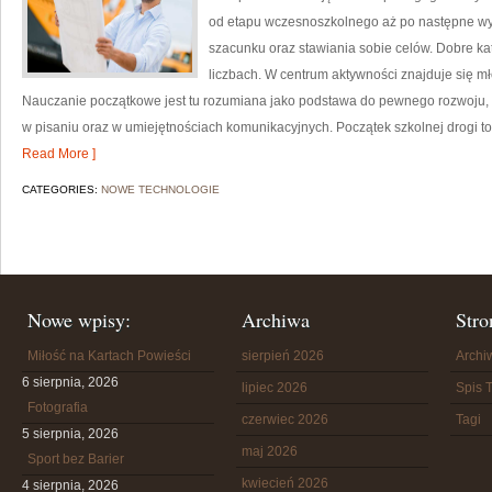
od etapu wczesnoszkolnego aż po następne w
szacunku oraz stawiania sobie celów. Dobre ka
liczbach. W centrum aktywności znajduje się m
Nauczanie początkowe jest tu rozumiana jako podstawa do pewnego rozwoju, d
w pisaniu oraz w umiejętnościach komunikacyjnych. Początek szkolnej drogi to
Read More ]
CATEGORIES:
NOWE TECHNOLOGIE
Nowe wpisy:
Archiwa
Stro
Miłość na Kartach Powieści
sierpień 2026
Arch
6 sierpnia, 2026
lipiec 2026
Spis T
Fotografia
czerwiec 2026
Tagi
5 sierpnia, 2026
maj 2026
Sport bez Barier
kwiecień 2026
4 sierpnia, 2026