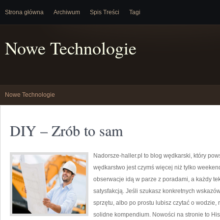
Strona główna
Archiwum
Spis Treści
Tagi
Nowe Technologie
Nowe Technologie
DIY – Zrób to sam
Nadorsze-haller.pl to blog wędkarski, który pow
wędkarstwo jest czymś więcej niż tylko weeke
obserwacje idą w parze z poradami, a każdy te
satysfakcją. Jeśli szukasz konkretnych wskaz
sprzętu, albo po prostu lubisz czytać o wodzie, 
solidne kompendium. Nowości na stronie to Hi