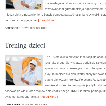
dla każdego to Fitness kobiet vs mężczyzn i Ro
równowaga: między ambicją a odpoczynkiem, 
między dietą a nastawieniem. Serwis pomaga patrzeć na zmianę sylwetki i spraw
codzienne decyzje, a nie
[ Read More ]
CATEGORIES:
NOWE TECHNOLOGIE
Trening dzieci
TKKF Sieraków to przystań inspiracji dla osób, k
lecz jako drogę. Serwis łączy podejście szkol
sprawność krok po kroku, jak dbać o bezpieczeń
play. To miejsce dla tych, którzy chcą trenować 
etapie pierwszych kroków. Polecamy Rodzic jak
serwisu stoi idea, że trening nie jest tylko zbio
pasować do wieku oraz realiów dnia codziennego. TKKF Sieraków pomaga uk
uwzględnia regenerację, a
[ Read More ]
CATEGORIES:
NOWE TECHNOLOGIE