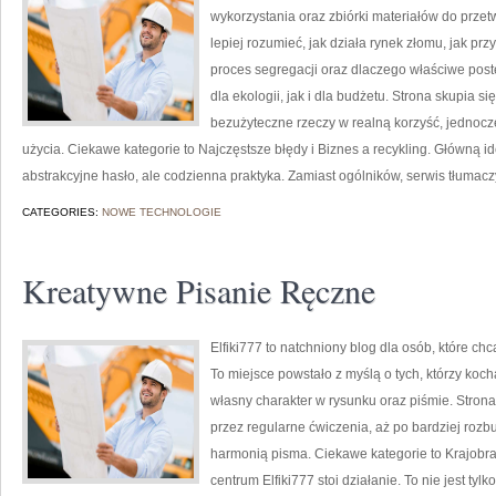
wykorzystania oraz zbiórki materiałów do przetw
lepiej rozumieć, jak działa rynek złomu, jak p
proces segregacji oraz dlaczego właściwe po
dla ekologii, jak i dla budżetu. Strona skupia s
bezużyteczne rzeczy w realną korzyść, jedno
użycia. Ciekawe kategorie to Najczęstsze błędy i Biznes a recykling. Główną ideą
abstrakcyjne hasło, ale codzienna praktyka. Zamiast ogólników, serwis tłumaczy
CATEGORIES:
NOWE TECHNOLOGIE
Kreatywne Pisanie Ręczne
Elfiki777 to natchniony blog dla osób, które c
To miejsce powstało z myślą o tych, którzy koc
własny charakter w rysunku oraz piśmie. Strona
przez regularne ćwiczenia, aż po bardziej roz
harmonią pisma. Ciekawe kategorie to Krajobraz
centrum Elfiki777 stoi działanie. To nie jest tyl