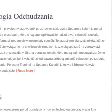
ogia Odchudzania
i – przystępny przewodnik po zdrowym stylu życia Spalarnia kalorii to portal
lą o osobach, które chcą uporządkować temat zdrowej sylwetki i szukają
formacji podanych w zrozumiały sposób. To przestrzeń dla czytelników, którzy
ć się wyłącznie na chwilowych trendach, lecz wolą spojrzeć na zdrowy styl
przez pryzmat diety. Strona porusza tematy, które mogą zainteresować zarówno
aczynające, jak i tych, którzy od dawna próbują zmienić sylwetkę i potrzebują
ia. Polecam Treningi na Spalanie Kalorii i Lifestyle i Zdrowe Nawyki.
e podejście
[ Read More ]
G
l to nowoczesny portal poświęcony nowym technologiom oraz wszystkim