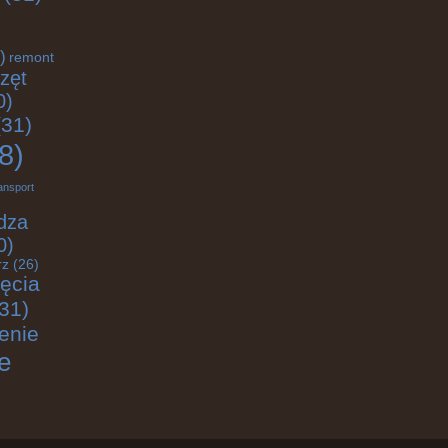
)
remont
zęt
0)
31)
8)
ansport
dza
0)
rz
(26)
jęcia
31)
enie
e