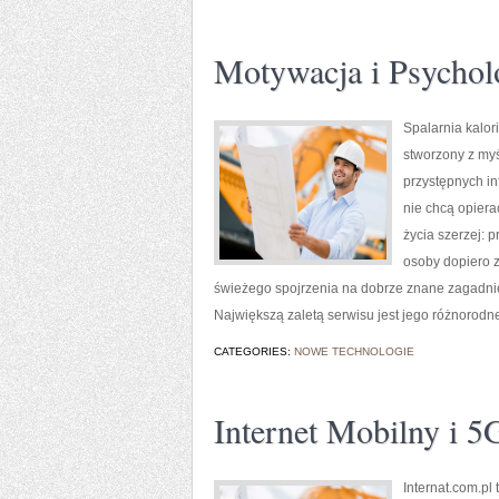
Motywacja i Psychol
Spalarnia kalori
stworzony z myś
przystępnych in
nie chcą opiera
życia szerzej: 
osoby dopiero z
świeżego spojrzenia na dobrze znane zagadnien
Największą zaletą serwisu jest jego różnorodn
CATEGORIES:
NOWE TECHNOLOGIE
Internet Mobilny i 5
Internat.com.p