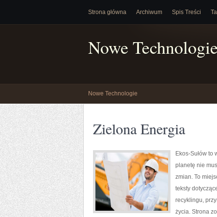
Strona główna
Archiwum
Spis Treści
Ta
Nowe Technologi
Nowe Technologie
Zielona Energia
Ekos-Sułów to w
planetę nie mu
zmian. To miejs
teksty dotycząc
recyklingu, prz
życia. Strona 