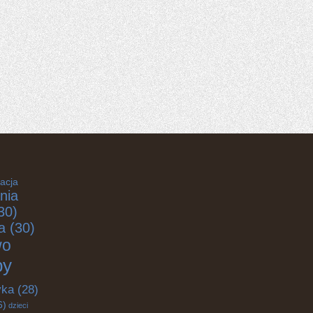
acja
nia
30)
a
(30)
wo
by
yka
(28)
6)
dzieci