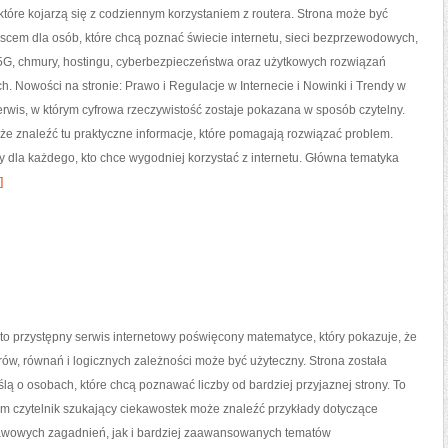
tóre kojarzą się z codziennym korzystaniem z routera. Strona może być
cem dla osób, które chcą poznać świecie internetu, sieci bezprzewodowych,
5G, chmury, hostingu, cyberbezpieczeństwa oraz użytkowych rozwiązań
h. Nowości na stronie: Prawo i Regulacje w Internecie i Nowinki i Trendy w
serwis, w którym cyfrowa rzeczywistość zostaje pokazana w sposób czytelny.
że znaleźć tu praktyczne informacje, które pomagają rozwiązać problem.
y dla każdego, kto chce wygodniej korzystać z internetu. Główna tematyka
]
o przystępny serwis internetowy poświęcony matematyce, który pokazuje, że
orów, równań i logicznych zależności może być użyteczny. Strona została
lą o osobach, które chcą poznawać liczby od bardziej przyjaznej strony. To
ym czytelnik szukający ciekawostek może znaleźć przykłady dotyczące
wowych zagadnień, jak i bardziej zaawansowanych tematów