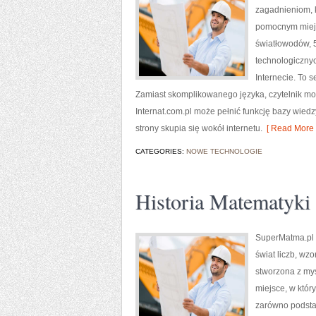
zagadnieniom, k
pomocnym miejs
światłowodów, 
technologicznyc
Internecie. To 
Zamiast skomplikowanego języka, czytelnik mo
Internat.com.pl może pełnić funkcję bazy wiedz
strony skupia się wokół internetu.
[ Read More 
CATEGORIES:
NOWE TECHNOLOGIE
Historia Matematyki
SuperMatma.pl t
świat liczb, wz
stworzona z myś
miejsce, w któr
zarówno podsta