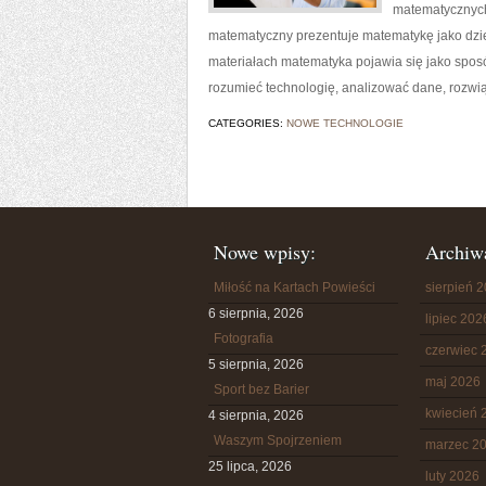
matematycznych
matematyczny prezentuje matematykę jako dzied
materiałach matematyka pojawia się jako spos
rozumieć technologię, analizować dane, rozwi
CATEGORIES:
NOWE TECHNOLOGIE
Nowe wpisy:
Archiw
Miłość na Kartach Powieści
sierpień 
6 sierpnia, 2026
lipiec 202
Fotografia
czerwiec 
5 sierpnia, 2026
maj 2026
Sport bez Barier
kwiecień 
4 sierpnia, 2026
Waszym Spojrzeniem
marzec 2
25 lipca, 2026
luty 2026