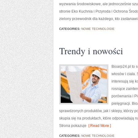
wyzwania środowiskowe, ale jednocześnie szu
stronie Eko Kuchnia i Przyroda i Ochrona Śro
zielony przewodnik dla każdego, kto zastanaw
CATEGORIES:
NOWE TECHNOLOGIE
Trendy i nowości
Bioarp24.pl to 
włosów i ciała.
interesują się 
rosnące zainte
porównania i Pi
pielęgnacji. B
sprawdzonych produktów, jak i sklepy, którzy p
skupia się na produktach, które odpowiadają n
Strona pokazuje
[ Read More ]
CATEGORIES:
NOWE TECHNOLOGIE