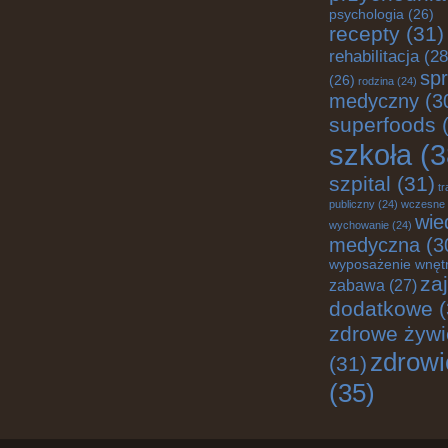
psychologia
(26)
recepty
(31)
rehabilitacja
(28
spr
(26)
rodzina
(24)
medyczny
(3
superfoods
(
szkoła
(3
szpital
(31)
tr
publiczny
(24)
wczesne
wie
wychowanie
(24)
medyczna
(3
wyposażenie wnęt
za
zabawa
(27)
dodatkowe
(
zdrowe żywi
zdrowi
(31)
(35)