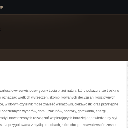
gi
e
artościowy serwis poświęcony życiu bliżej natury, który pokazuje, że troska o
si oznaczać wielkich wyrzeczeń, skomplikowanych decyzji ani kosztownych
ce, w którym czytelnik może znaleźć wskazówki, ciekawostki oraz przystępne
e codziennych wyborów, domu, zakupów, podróży, gotowania, energii,
yrody i nowoczesnych rozwiązań wspierających bardziej odpowiedzialny styl
została przygotowana z myślą o osobach, które chcą poznawać współczesne