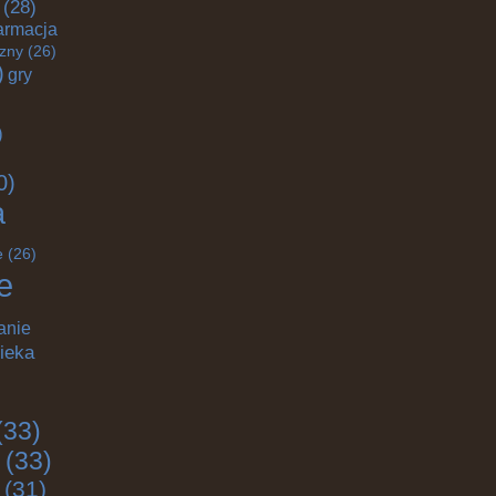
(28)
armacja
czny
(26)
)
gry
)
0)
a
e
(26)
e
anie
ieka
(33)
(33)
(31)