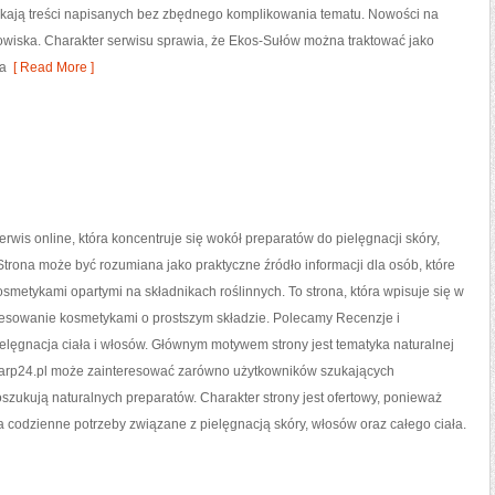
kają treści napisanych bez zbędnego komplikowania tematu. Nowości na
dowiska. Charakter serwisu sprawia, że Ekos-Sułów można traktować jako
ia
[ Read More ]
serwis online, która koncentruje się wokół preparatów do pielęgnacji skóry,
 Strona może być rozumiana jako praktyczne źródło informacji dla osób, które
kosmetykami opartymi na składnikach roślinnych. To strona, która wpisuje się w
resowanie kosmetykami o prostszym składzie. Polecamy Recenzje i
elęgnacja ciała i włosów. Głównym motywem strony jest tematyka naturalnej
ioarp24.pl może zainteresować zarówno użytkowników szukających
oszukują naturalnych preparatów. Charakter strony jest ofertowy, ponieważ
a codzienne potrzeby związane z pielęgnacją skóry, włosów oraz całego ciała.