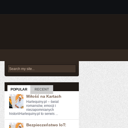
POPULAR
RECENT
Miłość na Kartach
Harlequiny.pl – świat
romansów, emocji i
niezapomnianych
historiiHarlequiny.pl to serwis ...
Bezpieczeństwo IoT: