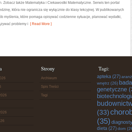
. Zobacz także Matematyka i Ciekawostki Matematyczne. Serwis ten portal
zinę, która nie ogranicza się wyłącznie do klasy lekcyjnej. W publikowanych
ób myślenia, które pomaga opisywać codzienne sytuacje, planować wydatki,
ązywać problemy i
[ Read More ]
a
Strony
Tagi:
apteka
(27)
aranż
2026
Archiwum
bada
wnętrz
(26)
6
Spis Treści
genetyczne
(
biotechnologi
2026
Tagi
budownict
choro
(33)
2026
(35)
026
diagnost
dieta
(27)
dom
(2