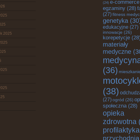
e-commerce
(24)
026
egzaminy
(28)
f
(27)
fitness medy
2025
genetyka
(30
2025
edukacyjne
(27)
innowacje
(26)
ik 2025
korepetycje
(28
2025
materiały
medyczne
(3
2025
medycyn
5
(36)
2025
mieszkani
motocykl
2025
(38)
odchudz
025
op
(27)
ogród
(26)
społeczna
(28)
opieka
zdrowotna
profilaktyka
przychodnia