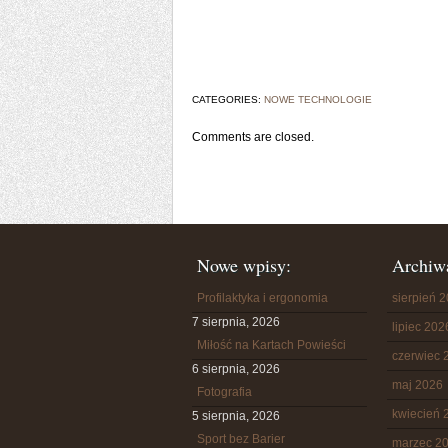
CATEGORIES:
NOWE TECHNOLOGIE
Comments are closed.
Nowe wpisy:
Archiw
Profilaktyka i ergonomia
sierpień 
7 sierpnia, 2026
lipiec 202
Miłość na Kartach Powieści
czerwiec 
6 sierpnia, 2026
maj 2026
Fotografia
kwiecień 
5 sierpnia, 2026
Sport bez Barier
marzec 2