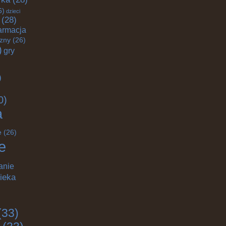
6)
dzieci
(28)
armacja
czny
(26)
)
gry
)
0)
a
e
(26)
e
anie
ieka
(33)