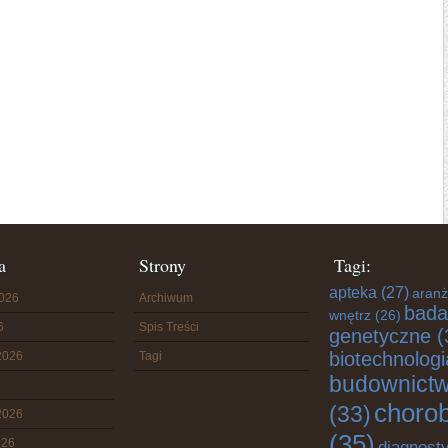
a
Strony
Tagi:
apteka
(27)
aranż
2026
Archiwum
bada
wnętrz
(26)
6
Spis Treści
genetyczne
(
biotechnologi
2026
Tagi
budownict
choro
(33)
2026
(35)
026
diagnost