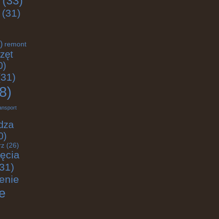
(33)
(31)
)
remont
zęt
0)
31)
8)
ansport
dza
0)
rz
(26)
jęcia
31)
enie
e