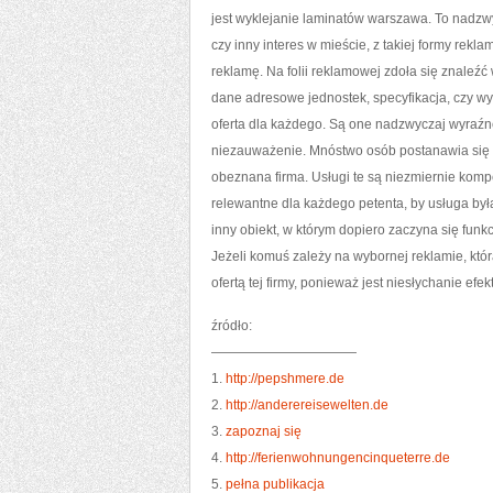
jest wyklejanie laminatów warszawa. To nadzwy
czy inny interes w mieście, z takiej formy rekl
reklamę. Na folii reklamowej zdoła się znaleźć
dane adresowe jednostek, specyfikacja, czy wyp
oferta dla każdego. Są one nadzwyczaj wyraźne
niezauważenie. Mnóstwo osób postanawia się dz
obeznana firma. Usługi te są niezmiernie komp
relewantne dla każdego petenta, by usługa był
inny obiekt, w którym dopiero zaczyna się fun
Jeżeli komuś zależy na wybornej reklamie, któr
ofertą tej firmy, ponieważ jest niesłychanie ef
źródło:
———————————
1.
http://pepshmere.de
2.
http://anderereisewelten.de
3.
zapoznaj się
4.
http://ferienwohnungencinqueterre.de
5.
pełna publikacja