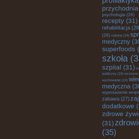
profilaktyka
przychodnia
psychologia
(26)
recepty
(31)
rehabilitacja
(28
spr
(26)
rodzina
(24)
medyczny
(3
superfoods
(
szkoła
(3
szpital
(31)
tr
publiczny
(24)
wczesne
wie
wychowanie
(24)
medyczna
(3
wyposażenie wnęt
za
zabawa
(27)
dodatkowe
(
zdrowe żywi
zdrowi
(31)
(35)