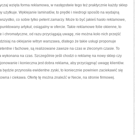
W
czaj wzięta forma reklamowa, w następstwie tego też praktycznie każdy sklep
POLSCE
amy użytkuje. Wyklejanie laminatów, to prędki i niedrogi sposób na wydajną
 wszystko, co sobie tylko petent zamarzy. Może to być jakieś hasło reklamowe,
unktowany artykuł, osiągalny w ofercie. Takie reklamowe folie okienne, to
 i chromatyczne, od razu przyciągają uwagę, nie można koło nich przejść
isiaj na oklejanie witryn warszawa, dlatego że takie usługi proponuje
etentne i fachowe, są realizowane zawsze na czas w zleconym czasie. To
a wykonana na czas. Szczególnie jeśli chodzi o reklamę na nowy sklep czy
kcjonowanie i konieczna jest dobra reklama, aby przyciągnąć uwagę klientów.
a będzie przynosiła ewidentne zyski, to koniecznie powinien zaciekawić się
ektowna i ciekawa. Ofertę tę można znaleźć w Necie, na stronie firmowej.