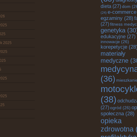
dieta
(27)
dom
(2
e-commerce
(24)
026
egzaminy
(28)
f
(27)
fitness medy
2025
genetyka
(30
2025
edukacyjne
(27)
innowacje
(26)
ik 2025
korepetycje
(28
2025
materiały
medyczne
(3
2025
medycyn
5
(36)
2025
mieszkani
motocykl
2025
(38)
odchudz
025
op
(27)
ogród
(26)
społeczna
(28)
opieka
zdrowotna