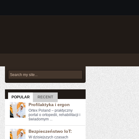
POPULAR
RECENT
Profilaktyka i ergon
Ortex Poland – praktyczny
portal o ortopedii, rehabilitacji i
świadomym ...
Bezpieczeństwo IoT:
W dzisiejszych ​czasach