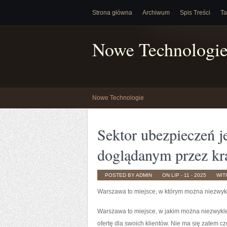
Strona główna
Archiwum
Spis Treści
Ta
Nowe Technologi
Nowe Technologie
Sektor ubezpieczeń 
doglądanym przez kra
POSTED BY ADMIN
ON LIP - 11 - 2025
WIT
Warszawa to miejsce, w którym można niezwyk
Warszawa to miejsce, w jakim można niezwykle 
ofertę dla swoich klientów. Nie ma się zatem c