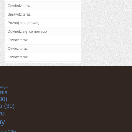
Odwiedź teraz
Sprawdź teraz
Poznaj całą prawdę
Dowiedz się, co nowego
Otwórz teraz
Otwórz teraz
Otwórz teraz
acja
nia
30)
a
(30)
wo
by
yka
(28)