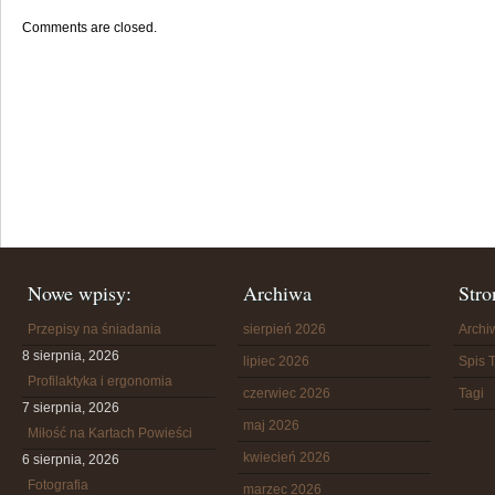
Comments are closed.
Nowe wpisy:
Archiwa
Stro
Przepisy na śniadania
sierpień 2026
Arch
8 sierpnia, 2026
lipiec 2026
Spis T
Profilaktyka i ergonomia
czerwiec 2026
Tagi
7 sierpnia, 2026
maj 2026
Miłość na Kartach Powieści
kwiecień 2026
6 sierpnia, 2026
Fotografia
marzec 2026