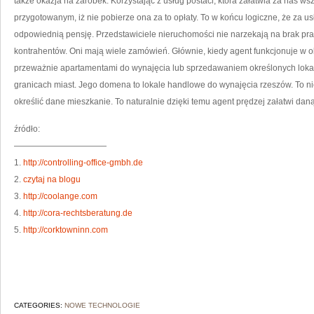
także okazja na zarobek. Korzystając z usług postaci, która załatwia za nas w
przygotowanym, iż nie pobierze ona za to opłaty. To w końcu logiczne, że za u
odpowiednią pensję. Przedstawiciele nieruchomości nie narzekają na brak prac
kontrahentów. Oni mają wiele zamówień. Głównie, kiedy agent funkcjonuje w o
przeważnie apartamentami do wynajęcia lub sprzedawaniem określonych lokali,
granicach miast. Jego domena to lokale handlowe do wynajęcia rzeszów. To n
określić dane mieszkanie. To naturalnie dzięki temu agent prędzej załatwi da
źródło:
———————————
1.
http://controlling-office-gmbh.de
2.
czytaj na blogu
3.
http://coolange.com
4.
http://cora-rechtsberatung.de
5.
http://corktowninn.com
CATEGORIES:
NOWE TECHNOLOGIE