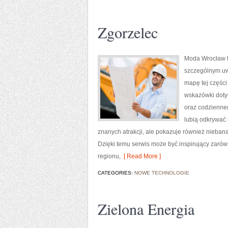
Zgorzelec
Moda Wrocław t
szczególnym uw
mapę tej części
wskazówki dotycz
oraz codzienneg
lubią odkrywać 
znanych atrakcji, ale pokazuje również nieban
Dzięki temu serwis może być inspirujący zaró
regionu,
[ Read More ]
CATEGORIES:
NOWE TECHNOLOGIE
Zielona Energia