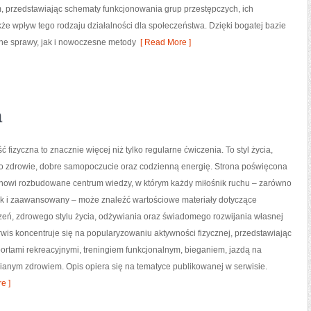
 przedstawiając schematy funkcjonowania grup przestępczych, ich
kże wpływ tego rodzaju działalności dla społeczeństwa. Dzięki bogatej bazie
śne sprawy, jak i nowoczesne metody
[ Read More ]
a
ć fizyczna to znacznie więcej niż tylko regularne ćwiczenia. To styl życia,
o zdrowie, dobre samopoczucie oraz codzienną energię. Strona poświęcona
tanowi rozbudowane centrum wiedzy, w którym każdy miłośnik ruchu – zarówno
jak i zaawansowany – może znaleźć wartościowe materiały dotyczące
zeń, zdrowego stylu życia, odżywiania oraz świadomego rozwijania własnej
wis koncentruje się na popularyzowaniu aktywności fizycznej, przedstawiając
portami rekreacyjnymi, treningiem funkcjonalnym, bieganiem, jazdą na
ianym zdrowiem. Opis opiera się na tematyce publikowanej w serwisie.
e ]