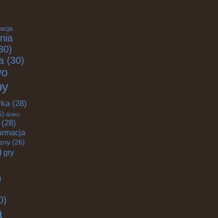
acja
nia
30)
a
(30)
wo
by
yka
(28)
6)
dzieci
(28)
armacja
czny
(26)
)
gry
)
0)
a