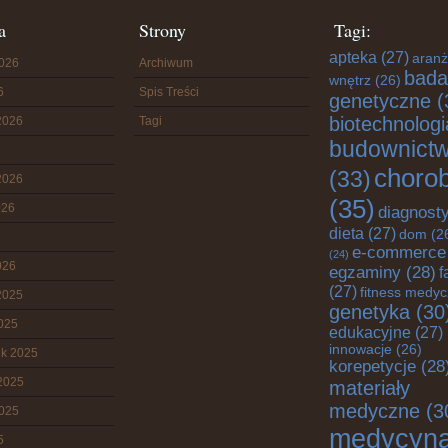
a
Strony
Tagi:
apteka
(27)
aranż
2026
Archiwum
bada
wnętrz
(26)
6
Spis Treści
genetyczne
(
biotechnologi
2026
Tagi
budownict
choro
(33)
2026
(35)
026
diagnost
dieta
(27)
dom
(2
e-commerce
(24)
026
egzaminy
(28)
f
(27)
fitness medy
2025
genetyka
(30
2025
edukacyjne
(27)
innowacje
(26)
ik 2025
korepetycje
(28
2025
materiały
medyczne
(3
2025
medycyn
5