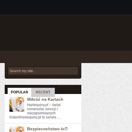
POPULAR
RECENT
Miłość na Kartach
Harlequiny.pl – świat
romansów, emocji i
niezapomnianych
historiiHarlequiny.pl to serwis ...
Bezpieczeństwo IoT: