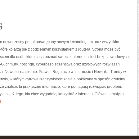
G
l to nowoczesny portal poświęcony nowym technologiom oraz wszystkim
tóre kojarzą się z codziennym korzystaniem z routera. Strona może być
cem dla osób, które chcą poznać świecie internetu, sieci bezprzewodowych,
5G, chmury, hostingu, cyberbezpieczeństwa oraz użytkowych rozwiązań
h. Nowości na stronie: Prawo i Regulacje w Internecie i Nowinki i Trendy w
serwis, w którym cyfrowa rzeczywistość zostaje pokazana w sposób czytelny.
że znaleźć tu praktyczne informacje, które pomagają rozwiązać problem.
y dla każdego, kto chce wygodniej korzystać z internetu. Główna tematyka
]