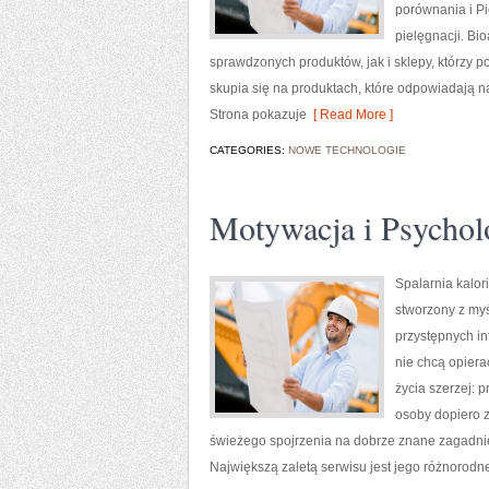
porównania i Pi
pielęgnacji. B
sprawdzonych produktów, jak i sklepy, którzy p
skupia się na produktach, które odpowiadają n
Strona pokazuje
[ Read More ]
CATEGORIES:
NOWE TECHNOLOGIE
Motywacja i Psychol
Spalarnia kalori
stworzony z myś
przystępnych in
nie chcą opiera
życia szerzej: 
osoby dopiero z
świeżego spojrzenia na dobrze znane zagadnien
Największą zaletą serwisu jest jego różnorodn