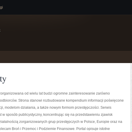
gi
e
ty
zorganizowana od wielu lat budzi ogromne zainteresowanie zarówno
 i odbiorców. Strona stanowi rozbudowane kompendium informacji poświęcone
ucji, modelom działania, a także nowym formom przestępczości. Serwis
t w sposób publicystyczny, koncentrując się na przedstawieniu zjawisk
ziałalnością zorganizowanych grup przestępczych w Polsce, Europie oraz na
olecam Broń i Przemoc i Podziemie Finansowe. Portal opisuje istotne