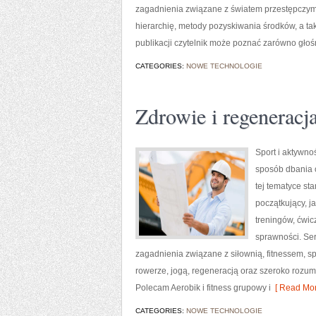
zagadnienia związane z światem przestępczym,
hierarchię, metody pozyskiwania środków, a ta
publikacji czytelnik może poznać zarówno gło
CATEGORIES:
NOWE TECHNOLOGIE
Zdrowie i regeneracj
Sport i aktywnoś
sposób dbania 
tej tematyce s
początkujący, 
treningów, ćwic
sprawności. Ser
zagadnienia związane z siłownią, fitnessem, s
rowerze, jogą, regeneracją oraz szeroko rozum
Polecam Aerobik i fitness grupowy i
[ Read Mor
CATEGORIES:
NOWE TECHNOLOGIE