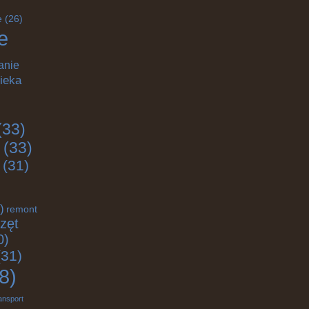
e
(26)
e
anie
ieka
(33)
(33)
(31)
)
remont
zęt
0)
31)
8)
ansport