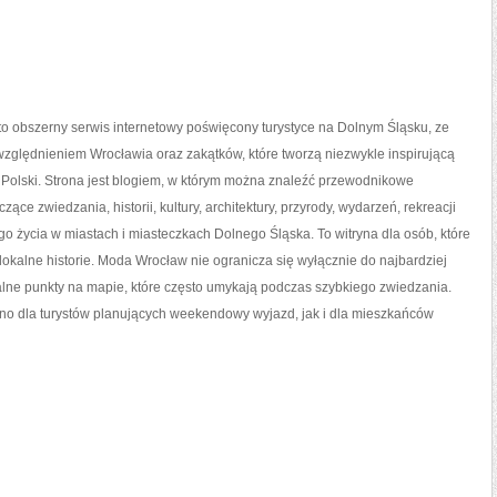
o obszerny serwis internetowy poświęcony turystyce na Dolnym Śląsku, ze
zględnieniem Wrocławia oraz zakątków, które tworzą niezwykle inspirującą
 Polski. Strona jest blogiem, w którym można znaleźć przewodnikowe
ące zwiedzania, historii, kultury, architektury, przyrody, wydarzeń, rekreacji
o życia w miastach i miasteczkach Dolnego Śląska. To witryna dla osób, które
lokalne historie. Moda Wrocław nie ogranicza się wyłącznie do najbardziej
alne punkty na mapie, które często umykają podczas szybkiego zwiedzania.
wno dla turystów planujących weekendowy wyjazd, jak i dla mieszkańców