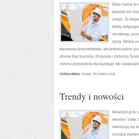
Ekos-Sułów to w
planetę nie mu
zmian. To miejs
teksty dotycząc
recyklingu, prz
życia. Strona 
wyzwania środowiskowe, ale jednocześnie szu
stronie Eko Kuchnia i Przyroda i Ochrona Śro
zielony przewodnik dla każdego, kto zastanaw
CATEGORIES:
NOWE TECHNOLOGIE
Trendy i nowości
Bioarp24.pl to 
włosów i ciała.
interesują się 
rosnące zainte