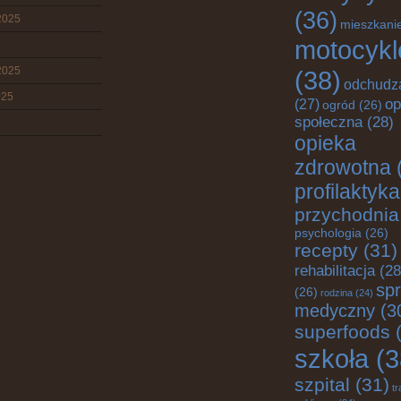
(36)
2025
mieszkani
motocykl
2025
(38)
odchudz
025
op
(27)
ogród
(26)
społeczna
(28)
opieka
zdrowotna
profilaktyka
przychodnia
psychologia
(26)
recepty
(31)
rehabilitacja
(28
spr
(26)
rodzina
(24)
medyczny
(3
superfoods
(
szkoła
(3
szpital
(31)
tr