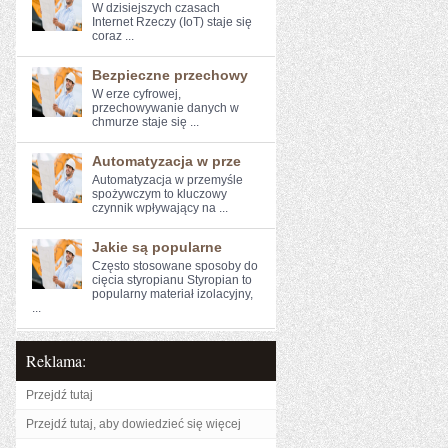
W dzisiejszych ​czasach
Internet Rzeczy (IoT) ⁤staje się
⁤coraz ...
Bezpieczne przechowy
W erze cyfrowej,⁢
przechowywanie‍ danych w
chmurze staje się ...
Automatyzacja w prze
Automatyzacja w przemyśle
spożywczym to kluczowy⁤
czynnik wpływający na ...
Jakie są popularne
Często stosowane sposoby do
cięcia styropianu Styropian to
popularny materiał izolacyjny,
...
Reklama:
Przejdź tutaj
Przejdź tutaj, aby dowiedzieć się więcej