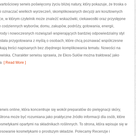
artościowy serwis poświęcony życiu bliżej natury, który pokazuje, że troska o
si oznaczać wielkich wyrzeczeń, skomplikowanych decyzji ani kosztownych
ce, w którym czytelnik może znaleźć wskazówki, ciekawostki oraz przystępne
e codziennych wyborów, domu, zakupów, podróży, gotowania, energii,
yrody i nowoczesnych rozwiązań wspierających bardziej odpowiedzialny styl
została przygotowana z myślą o osobach, które chcą poznawać współczesne
kają treści napisanych bez zbędnego komplikowania tematu. Nowości na
dowiska. Charakter serwisu sprawia, że Ekos-Sułów można traktować jako
ia
[ Read More ]
serwis online, która koncentruje się wokół preparatów do pielęgnacji skóry,
 Strona może być rozumiana jako praktyczne źródło informacji dla osób, które
kosmetykami opartymi na składnikach roślinnych. To strona, która wpisuje się w
resowanie kosmetykami o prostszym składzie. Polecamy Recenzje i