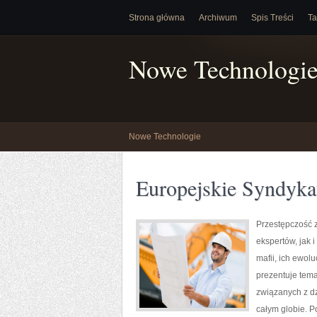
Strona główna
Archiwum
Spis Treści
Ta
Nowe Technologi
Nowe Technologie
Europejskie Syndyka
Przestępczość 
ekspertów, jak
mafii, ich ewol
prezentuje tema
związanych z d
całym globie. P