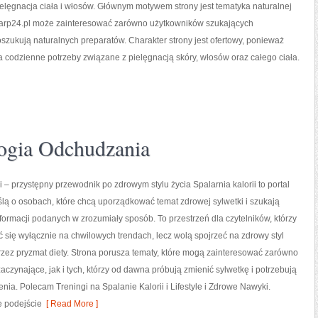
elęgnacja ciała i włosów. Głównym motywem strony jest tematyka naturalnej
ioarp24.pl może zainteresować zarówno użytkowników szukających
oszukują naturalnych preparatów. Charakter strony jest ofertowy, ponieważ
a codzienne potrzeby związane z pielęgnacją skóry, włosów oraz całego ciała.
ogia Odchudzania
i – przystępny przewodnik po zdrowym stylu życia Spalarnia kalorii to portal
lą o osobach, które chcą uporządkować temat zdrowej sylwetki i szukają
formacji podanych w zrozumiały sposób. To przestrzeń dla czytelników, którzy
ć się wyłącznie na chwilowych trendach, lecz wolą spojrzeć na zdrowy styl
przez pryzmat diety. Strona porusza tematy, które mogą zainteresować zarówno
aczynające, jak i tych, którzy od dawna próbują zmienić sylwetkę i potrzebują
ia. Polecam Treningi na Spalanie Kalorii i Lifestyle i Zdrowe Nawyki.
e podejście
[ Read More ]