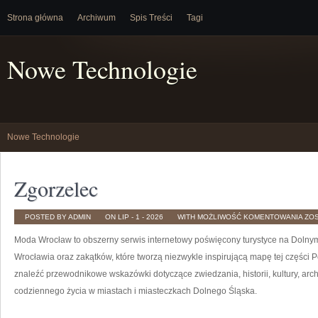
Strona główna
Archiwum
Spis Treści
Tagi
Nowe Technologie
Nowe Technologie
Zgorzelec
ZG
POSTED BY ADMIN
ON LIP - 1 - 2026
WITH
MOŻLIWOŚĆ KOMENTOWANIA
ZO
Moda Wrocław to obszerny serwis internetowy poświęcony turystyce na Doln
Wrocławia oraz zakątków, które tworzą niezwykle inspirującą mapę tej części P
znaleźć przewodnikowe wskazówki dotyczące zwiedzania, historii, kultury, archi
codziennego życia w miastach i miasteczkach Dolnego Śląska.