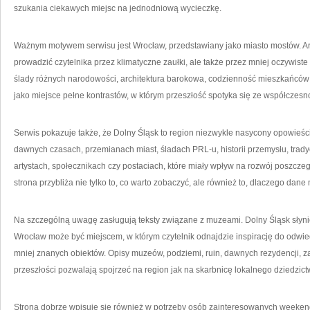
szukania ciekawych miejsc na jednodniową wycieczkę.
Ważnym motywem serwisu jest Wrocław, przedstawiany jako miasto mostów. A
prowadzić czytelnika przez klimatyczne zaułki, ale także przez mniej oczywiste
ślady różnych narodowości, architektura barokowa, codzienność mieszkańców c
jako miejsce pełne kontrastów, w którym przeszłość spotyka się ze współczesn
Serwis pokazuje także, że Dolny Śląsk to region niezwykle nasycony opowieści
dawnych czasach, przemianach miast, śladach PRL-u, historii przemysłu, tradyc
artystach, społecznikach czy postaciach, które miały wpływ na rozwój poszcze
strona przybliża nie tylko to, co warto zobaczyć, ale również to, dlaczego dane
Na szczególną uwagę zasługują teksty związane z muzeami. Dolny Śląsk słyni
Wrocław może być miejscem, w którym czytelnik odnajdzie inspirację do odwied
mniej znanych obiektów. Opisy muzeów, podziemi, ruin, dawnych rezydencji,
przeszłości pozwalają spojrzeć na region jak na skarbnicę lokalnego dziedzict
Strona dobrze wpisuje się również w potrzeby osób zainteresowanych week