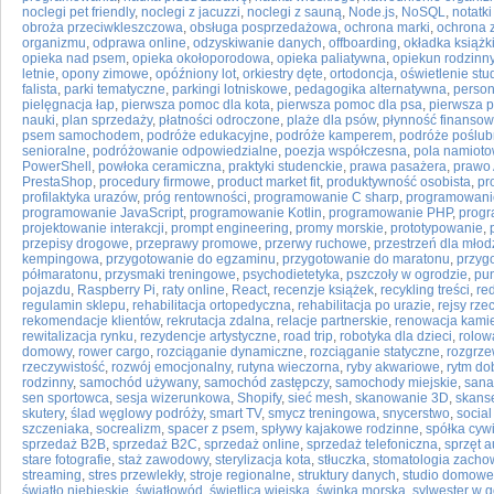
noclegi pet friendly
,
noclegi z jacuzzi
,
noclegi z sauną
,
Node.js
,
NoSQL
,
notatki
obroża przeciwkleszczowa
,
obsługa posprzedażowa
,
ochrona marki
,
ochrona 
organizmu
,
odprawa online
,
odzyskiwanie danych
,
offboarding
,
okładka książk
opieka nad psem
,
opieka okołoporodowa
,
opieka paliatywna
,
opiekun rodzinn
letnie
,
opony zimowe
,
opóźniony lot
,
orkiestry dęte
,
ortodoncja
,
oświetlenie stu
falista
,
parki tematyczne
,
parkingi lotniskowe
,
pedagogika alternatywna
,
person
pielęgnacja łap
,
pierwsza pomoc dla kota
,
pierwsza pomoc dla psa
,
pierwsza 
nauki
,
plan sprzedaży
,
płatności odroczone
,
plaże dla psów
,
płynność finanso
psem samochodem
,
podróże edukacyjne
,
podróże kamperem
,
podróże poślu
senioralne
,
podróżowanie odpowiedzialne
,
poezja współczesna
,
pola namiot
PowerShell
,
powłoka ceramiczna
,
praktyki studenckie
,
prawa pasażera
,
prawo 
PrestaShop
,
procedury firmowe
,
product market fit
,
produktywność osobista
,
pr
profilaktyka urazów
,
próg rentowności
,
programowanie C sharp
,
programowanie
programowanie JavaScript
,
programowanie Kotlin
,
programowanie PHP
,
progr
projektowanie interakcji
,
prompt engineering
,
promy morskie
,
prototypowanie
,
przepisy drogowe
,
przeprawy promowe
,
przerwy ruchowe
,
przestrzeń dla młod
kempingowa
,
przygotowanie do egzaminu
,
przygotowanie do maratonu
,
przyg
półmaratonu
,
przysmaki treningowe
,
psychodietetyka
,
pszczoły w ogrodzie
,
pun
pojazdu
,
Raspberry Pi
,
raty online
,
React
,
recenzje książek
,
recykling treści
,
re
regulamin sklepu
,
rehabilitacja ortopedyczna
,
rehabilitacja po urazie
,
rejsy rze
rekomendacje klientów
,
rekrutacja zdalna
,
relacje partnerskie
,
renowacja kami
rewitalizacja rynku
,
rezydencje artystyczne
,
road trip
,
robotyka dla dzieci
,
rolow
domowy
,
rower cargo
,
rozciąganie dynamiczne
,
rozciąganie statyczne
,
rozgrz
rzeczywistość
,
rozwój emocjonalny
,
rutyna wieczorna
,
ryby akwariowe
,
rytm d
rodzinny
,
samochód używany
,
samochód zastępczy
,
samochody miejskie
,
sana
sen sportowca
,
sesja wizerunkowa
,
Shopify
,
sieć mesh
,
skanowanie 3D
,
skans
skutery
,
ślad węglowy podróży
,
smart TV
,
smycz treningowa
,
snycerstwo
,
social
szczeniaka
,
socrealizm
,
spacer z psem
,
spływy kajakowe rodzinne
,
spółka cyw
sprzedaż B2B
,
sprzedaż B2C
,
sprzedaż online
,
sprzedaż telefoniczna
,
sprzęt a
stare fotografie
,
staż zawodowy
,
sterylizacja kota
,
stłuczka
,
stomatologia zach
streaming
,
stres przewlekły
,
stroje regionalne
,
struktury danych
,
studio domowe
światło niebieskie
,
światłowód
,
świetlica wiejska
,
świnka morska
,
sylwester w 