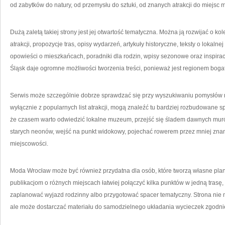
od zabytków do natury, od przemysłu do sztuki, od znanych atrakcji do miejsc m
Dużą zaletą takiej strony jest jej otwartość tematyczna. Można ją rozwijać o ko
atrakcji, propozycje tras, opisy wydarzeń, artykuły historyczne, teksty o lokalnej
opowieści o mieszkańcach, poradniki dla rodzin, wpisy sezonowe oraz inspira
Śląsk daje ogromne możliwości tworzenia treści, ponieważ jest regionem bogat
Serwis może szczególnie dobrze sprawdzać się przy wyszukiwaniu pomysłów n
wyłącznie z popularnych list atrakcji, mogą znaleźć tu bardziej rozbudowane sp
że czasem warto odwiedzić lokalne muzeum, przejść się śladem dawnych mur
starych neonów, wejść na punkt widokowy, pojechać rowerem przez mniej znane 
miejscowości.
Moda Wrocław może być również przydatna dla osób, które tworzą własne plany 
publikacjom o różnych miejscach łatwiej połączyć kilka punktów w jedną trasę, 
zaplanować wyjazd rodzinny albo przygotować spacer tematyczny. Strona nie
ale może dostarczać materiału do samodzielnego układania wycieczek zgodni