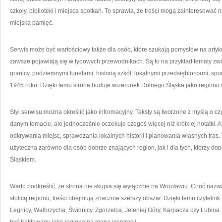
szkoły, biblioteki i miejsca spotkań. To sprawia, że treści mogą zainteresować n
miejską pamięć.
Serwis może być wartościowy także dla osób, które szukają pomysłów na artyku
zawsze pojawiają się w typowych przewodnikach. Są to na przykład tematy z
granicy, podziemnymi tunelami, historią szkół, lokalnymi przedsiębiorcami, sp
1945 roku. Dzięki temu strona buduje wizerunek Dolnego Śląska jako region
Styl serwisu można określić jako informacyjny. Teksty są tworzone z myślą o cz
danym temacie, ale jednocześnie oczekuje czegoś więcej niż krótkiej notatki.
odkrywania miejsc, sprawdzania lokalnych historii i planowania własnych tras.
użyteczna zarówno dla osób dobrze znających region, jak i dla tych, którzy d
Śląskiem.
Warto podkreślić, że strona nie skupia się wyłącznie na Wrocławiu. Choć naz
stolicą regionu, treści obejmują znacznie szerszy obszar. Dzięki temu czyteln
Legnicy, Wałbrzycha, Świdnicy, Zgorzelca, Jeleniej Góry, Karpacza czy Lubina.