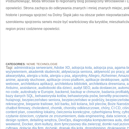
Podsumowując, Moda Wrocław to regionalny blog poświęcony Wrocławiowi i Do
opowieści. Strona zachęca do odkrywania znanych i mniej znanych miejsc, pok
historie i pomaga spojrzeć na Dolny Śląsk jako na obszar pełen niepowtarzalne
szerokiemu spojrzeniu serwis może być wartościowy dla turystów, mieszkańców
region przez codzienne opowieści.
CATEGORIES:
NOWE TECHNOLOGIE
Tagi:
administracja serwerami
,
Adobe XD
,
adopcja kota
,
adopcja psa
,
agama b
wyżywieniem
,
akademik studencki
,
aktywizacja seniora
,
aktywność po pracy
,
a
akwarystyka
,
alergia u kota
,
alergia u psa
,
algorytmy
,
Allegro
,
Alzheimer
,
Amazo
anime
,
aparaty słuchowe
,
aplikacje cross-platform
,
aplikacje desktopowe
,
apli
webowe
,
architektura aplikacji
,
architektura bibliotek
,
architektura drewniana
,
a
Arduino
,
assistance
,
audiobooki dla dzieci
,
audyt SEO
,
auta dostawcze
,
automa
no-code
,
autostrady w Europie
,
backend
,
backup w chmurze
,
badania profilak
bazy danych SQL
,
behawiorysta kotów
,
behawiorysta psów
,
benefity pracowni
hulajnogi
,
bezpieczeństwo seniora
,
bezpieczeństwo w podróży
,
bezpieczeństw
rekreacyjne
,
bieganie trailowe
,
ból barku
,
ból kolana
,
ból pleców
,
Boże Narodz
chatbot firmowy
,
cholesterol
,
chomik
,
choroby odkleszczowe
,
chóry
,
CI CD
,
ciśn
content plan
,
coworking lokalny
,
ćwiczenia korekcyjne
,
cyberhigiena firmy
,
cyfr
czytanie dzieciom
,
czytanie ze zrozumieniem
,
data engineering
,
data science
,
design system
,
detailing wnętrza
,
DevOps
,
diagnostyka komputerowa auta
,
die
weekend
,
Docker
,
dom kultury
,
dom tymczasowy dla zwierząt
,
domki nad jezio
cyfrowa
,
dotacje dla firm
,
dożynki
,
drapak dla kota
,
dropshipping
,
drukowanie ż