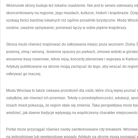
Wizerunek strony buduje też lokalne osadzenie. Nie jest to serwis oderwany od
skoncentrowany na regionie, jego miastach, kulturze, historii i krajobrazie. Dz
szukają treści bardziej lokalnych niż ogólne poradniki turystyczne. Moda Wroc
osobne, uważne opisywanie, ponieważ łączy w sobie piękne krajobrazy.
Strona może również inspirować do odkrywania miejsc poza sezonem. Dolny Śląs
jesienią, zimą i wiosną. Jesienne spacery po parkach, zimowe widoki w górski
wiosenne trasy rowerowe, letnie rejsy, koncerty plenerowe i wyprawy w Karko
Artykuły publikowane na stronie mogą zachęcać do tego, aby wracać do regio
odkrywać go inaczej.
Moda Wrocław to także ciekawa przestrzeń dla osób, które chcą lepiej poznać 
zabytków, ale również ich przemian. Teksty o przedsiębiorczości, edukacji, sp
losach miast pokazują, że region stale się zmienia. Taka perspektywa może być 
wiedzieć, jak dawne tradycje wpływają na współczesny charakter miejscowości
Portal może przyciągać również osoby zainteresowane city breakami. Wrocław i
na jednodniowe lub weekendowe wypady. Artykuły na stronie mogą pomagać w w