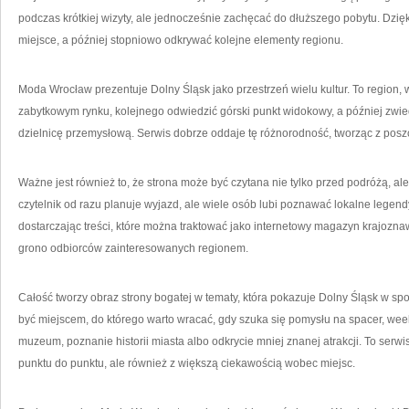
podczas krótkiej wizyty, ale jednocześnie zachęcać do dłuższego pobytu. Dzię
miejsce, a później stopniowo odkrywać kolejne elementy regionu.
Moda Wrocław prezentuje Dolny Śląsk jako przestrzeń wielu kultur. To region
zabytkowym rynku, kolejnego odwiedzić górski punkt widokowy, a później zwi
dzielnicę przemysłową. Serwis dobrze oddaje tę różnorodność, tworząc z posz
Ważne jest również to, że strona może być czytana nie tylko przed podróżą, ale
czytelnik od razu planuje wyjazd, ale wiele osób lubi poznawać lokalne lege
dostarczając treści, które można traktować jako internetowy magazyn krajozn
grono odbiorców zainteresowanych regionem.
Całość tworzy obraz strony bogatej w tematy, która pokazuje Dolny Śląsk w s
być miejscem, do którego warto wracać, gdy szuka się pomysłu na spacer, week
muzeum, poznanie historii miasta albo odkrycie mniej znanej atrakcji. To serwis
punktu do punktu, ale również z większą ciekawością wobec miejsc.