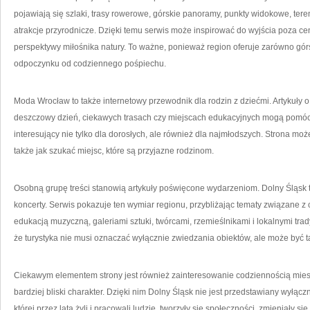
pojawiają się szlaki, trasy rowerowe, górskie panoramy, punkty widokowe, tere
atrakcje przyrodnicze. Dzięki temu serwis może inspirować do wyjścia poza c
perspektywy miłośnika natury. To ważne, ponieważ region oferuje zarówno górsk
odpoczynku od codziennego pośpiechu.
Moda Wrocław to także internetowy przewodnik dla rodzin z dziećmi. Artykuły o
deszczowy dzień, ciekawych trasach czy miejscach edukacyjnych mogą pomóc
interesujący nie tylko dla dorosłych, ale również dla najmłodszych. Strona m
także jak szukać miejsc, które są przyjazne rodzinom.
Osobną grupę treści stanowią artykuły poświęcone wydarzeniom. Dolny Śląsk to 
koncerty. Serwis pokazuje ten wymiar regionu, przybliżając tematy związane z 
edukacją muzyczną, galeriami sztuki, twórcami, rzemieślnikami i lokalnymi tra
że turystyka nie musi oznaczać wyłącznie zwiedzania obiektów, ale może być 
Ciekawym elementem strony jest również zainteresowanie codziennością miesz
bardziej bliski charakter. Dzięki nim Dolny Śląsk nie jest przedstawiany wyłączni
której przez lata żyli i pracowali ludzie, tworzyły się społeczności, zmieniały 