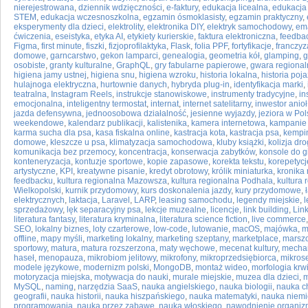
nierejestrowana
,
dziennik wdzięczności
,
e-faktury
,
edukacja licealna
,
edukacja
STEM
,
edukacja wczesnoszkolna
,
egzamin ósmoklasisty
,
egzamin praktyczny
,
eksperymenty dla dzieci
,
elektrolity
,
elektronika DIY
,
elektryk samochodowy
,
ema
ćwiczenia
,
eseistyka
,
etyka AI
,
etykiety kurierskie
,
faktura elektroniczna
,
feedba
Figma
,
first minute
,
fiszki
,
fizjoprofilaktyka
,
Flask
,
folia PPF
,
fortyfikacje
,
franczyz
domowe
,
garncarstwo
,
gekon lamparci
,
genealogia
,
geometria kół
,
glamping
,
g
osobiste
,
granty kulturalne
,
GraphQL
,
gry fabularne papierowe
,
gwara regional
higiena jamy ustnej
,
higiena snu
,
higiena wzroku
,
historia lokalna
,
historia poj
hulajnoga elektryczna
,
hurtownie danych
,
hybryda plug-in
,
identyfikacja marki
,
teatralna
,
Instagram Reels
,
instrukcje stanowiskowe
,
instrumenty tradycyjne
,
in
emocjonalna
,
inteligentny termostat
,
internat
,
internet satelitarny
,
inwestor anioł
jazda defensywna
,
jednoosobowa działalność
,
jesienne wyjazdy
,
jeziora w Po
weekendowe
,
kalendarz publikacji
,
kalistenika
,
kamera internetowa
,
kampanie
karma sucha dla psa
,
kasa fiskalna online
,
kastracja kota
,
kastracja psa
,
kempi
domowe
,
kleszcze u psa
,
klimatyzacja samochodowa
,
kluby książki
,
kolizja dr
komunikacja bez przemocy
,
koncentracja
,
konserwacja zabytków
,
konsole do g
konteneryzacja
,
kontuzje sportowe
,
kopie zapasowe
,
korekta tekstu
,
korepetycj
artystyczne
,
KPI
,
kreatywne pisanie
,
kredyt obrotowy
,
królik miniaturka
,
kronika
feedbacku
,
kultura regionalna Mazowsza
,
kultura regionalna Podhala
,
kultura
Wielkopolski
,
kurnik przydomowy
,
kurs doskonalenia jazdy
,
kury przydomowe
,
elektrycznych
,
laktacja
,
Laravel
,
LARP
,
leasing samochodu
,
legendy miejskie
,
l
sprzedażowy
,
lęk separacyjny psa
,
lekcje muzealne
,
licencje
,
link building
,
Lin
literatura fantasy
,
literatura kryminalna
,
literatura science fiction
,
live commerce
SEO
,
lokalny biznes
,
loty czarterowe
,
low-code
,
lutowanie
,
macOS
,
majówka
,
m
offline
,
mapy myśli
,
marketing lokalny
,
marketing szeptany
,
marketplace
,
marszo
sportowy
,
matura
,
matura rozszerzona
,
maty węchowe
,
mecenat kultury
,
mecha
haseł
,
menopauza
,
mikrobiom jelitowy
,
mikrofony
,
mikroprzedsiębiorca
,
mikros
modele językowe
,
modernizm polski
,
MongoDB
,
montaż wideo
,
morfologia krw
motoryzacja miejska
,
motywacja do nauki
,
murale miejskie
,
muzea dla dzieci
,
m
MySQL
,
naming
,
narzędzia SaaS
,
nauka angielskiego
,
nauka biologii
,
nauka c
geografii
,
nauka historii
,
nauka hiszpańskiego
,
nauka matematyki
,
nauka niemi
programowania
,
nauka przez zabawę
,
nauka włoskiego
,
nawodnienie organi