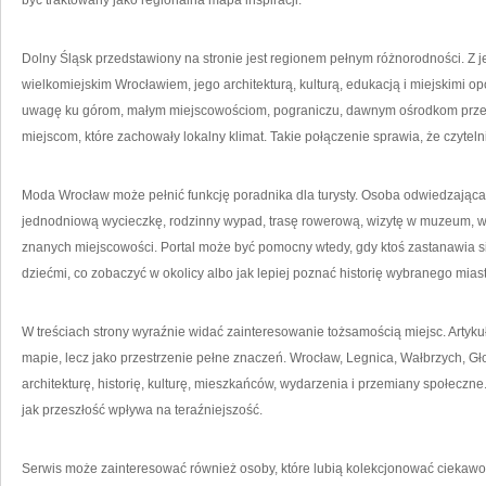
być traktowany jako regionalna mapa inspiracji.
Dolny Śląsk przedstawiony na stronie jest regionem pełnym różnorodności. Z j
wielkomiejskim Wrocławiem, jego architekturą, kulturą, edukacją i miejskimi opo
uwagę ku górom, małym miejscowościom, pograniczu, dawnym ośrodkom prz
miejscom, które zachowały lokalny klimat. Takie połączenie sprawia, że czyteln
Moda Wrocław może pełnić funkcję poradnika dla turysty. Osoba odwiedzająca
jednodniową wycieczkę, rodzinny wypad, trasę rowerową, wizytę w muzeum, 
znanych miejscowości. Portal może być pomocny wtedy, gdy ktoś zastanawia się
dziećmi, co zobaczyć w okolicy albo jak lepiej poznać historię wybranego mias
W treściach strony wyraźnie widać zainteresowanie tożsamością miejsc. Artykuł
mapie, lecz jako przestrzenie pełne znaczeń. Wrocław, Legnica, Wałbrzych, 
architekturę, historię, kulturę, mieszkańców, wydarzenia i przemiany społeczne
jak przeszłość wpływa na teraźniejszość.
Serwis może zainteresować również osoby, które lubią kolekcjonować ciekawost