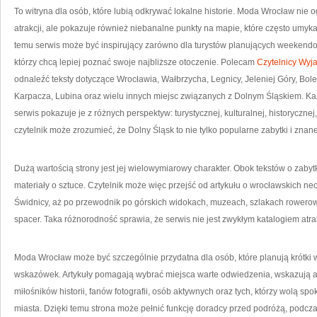
To witryna dla osób, które lubią odkrywać lokalne historie. Moda Wrocław nie 
atrakcji, ale pokazuje również niebanalne punkty na mapie, które często umyk
temu serwis może być inspirujący zarówno dla turystów planujących weekendo
którzy chcą lepiej poznać swoje najbliższe otoczenie. Polecam
Czytelnicy Wyja
odnaleźć teksty dotyczące Wrocławia, Wałbrzycha, Legnicy, Jeleniej Góry, Bol
Karpacza, Lubina oraz wielu innych miejsc związanych z Dolnym Śląskiem. Ka
serwis pokazuje je z różnych perspektyw: turystycznej, kulturalnej, historycznej
czytelnik może zrozumieć, że Dolny Śląsk to nie tylko popularne zabytki i znane 
Dużą wartością strony jest jej wielowymiarowy charakter. Obok tekstów o zabytk
materiały o sztuce. Czytelnik może więc przejść od artykułu o wrocławskich 
Świdnicy, aż po przewodnik po górskich widokach, muzeach, szlakach rowero
spacer. Taka różnorodność sprawia, że serwis nie jest zwykłym katalogiem atrak
Moda Wrocław może być szczególnie przydatna dla osób, które planują krótki 
wskazówek. Artykuły pomagają wybrać miejsca warte odwiedzenia, wskazują at
miłośników historii, fanów fotografii, osób aktywnych oraz tych, którzy wolą s
miasta. Dzięki temu strona może pełnić funkcję doradcy przed podróżą, podc