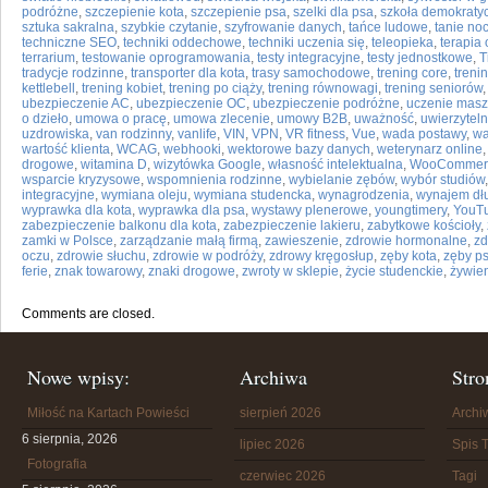
podróżne
,
szczepienie kota
,
szczepienie psa
,
szelki dla psa
,
szkoła demokraty
sztuka sakralna
,
szybkie czytanie
,
szyfrowanie danych
,
tańce ludowe
,
tanie noc
techniczne SEO
,
techniki oddechowe
,
techniki uczenia się
,
teleopieka
,
terapia 
terrarium
,
testowanie oprogramowania
,
testy integracyjne
,
testy jednostkowe
,
T
tradycje rodzinne
,
transporter dla kota
,
trasy samochodowe
,
trening core
,
trenin
kettlebell
,
trening kobiet
,
trening po ciąży
,
trening równowagi
,
trening seniorów
ubezpieczenie AC
,
ubezpieczenie OC
,
ubezpieczenie podróżne
,
uczenie mas
o dzieło
,
umowa o pracę
,
umowa zlecenie
,
umowy B2B
,
uważność
,
uwierzytel
uzdrowiska
,
van rodzinny
,
vanlife
,
VIN
,
VPN
,
VR fitness
,
Vue
,
wada postawy
,
wa
wartość klienta
,
WCAG
,
webhooki
,
wektorowe bazy danych
,
weterynarz online
drogowe
,
witamina D
,
wizytówka Google
,
własność intelektualna
,
WooCommer
wsparcie kryzysowe
,
wspomnienia rodzinne
,
wybielanie zębów
,
wybór studiów
integracyjne
,
wymiana oleju
,
wymiana studencka
,
wynagrodzenia
,
wynajem dł
wyprawka dla kota
,
wyprawka dla psa
,
wystawy plenerowe
,
youngtimery
,
YouTu
zabezpieczenie balkonu dla kota
,
zabezpieczenie lakieru
,
zabytkowe kościoły
,
zamki w Polsce
,
zarządzanie małą firmą
,
zawieszenie
,
zdrowie hormonalne
,
zd
oczu
,
zdrowie słuchu
,
zdrowie w podróży
,
zdrowy kręgosłup
,
zęby kota
,
zęby p
ferie
,
znak towarowy
,
znaki drogowe
,
zwroty w sklepie
,
życie studenckie
,
żywien
Comments are closed.
Nowe wpisy:
Archiwa
Stro
Miłość na Kartach Powieści
sierpień 2026
Arch
6 sierpnia, 2026
lipiec 2026
Spis T
Fotografia
czerwiec 2026
Tagi