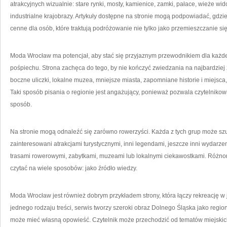
atrakcyjnych wizualnie: stare rynki, mosty, kamienice, zamki, pałace, wieże widok
industrialne krajobrazy. Artykuły dostępne na stronie mogą podpowiadać, gdzie
cenne dla osób, które traktują podróżowanie nie tylko jako przemieszczanie s
Moda Wrocław ma potencjał, aby stać się przyjaznym przewodnikiem dla każd
pośpiechu. Strona zachęca do tego, by nie kończyć zwiedzania na najbardzie
boczne uliczki, lokalne muzea, mniejsze miasta, zapomniane historie i miejsca
Taki sposób pisania o regionie jest angażujący, ponieważ pozwala czytelnikow
sposób.
Na stronie mogą odnaleźć się zarówno rowerzyści. Każda z tych grup może sz
zainteresowani atrakcjami turystycznymi, inni legendami, jeszcze inni wydarz
trasami rowerowymi, zabytkami, muzeami lub lokalnymi ciekawostkami. Różnor
czytać na wiele sposobów: jako źródło wiedzy.
Moda Wrocław jest również dobrym przykładem strony, która łączy rekreację w
jednego rodzaju treści, serwis tworzy szeroki obraz Dolnego Śląska jako regio
może mieć własną opowieść. Czytelnik może przechodzić od tematów miejskich 