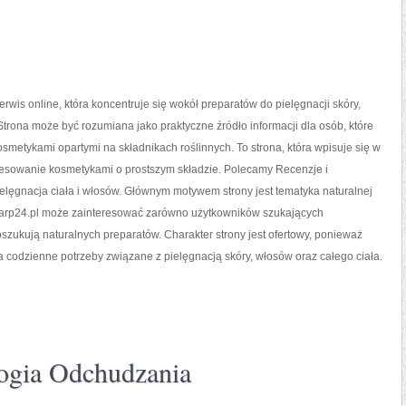
serwis online, która koncentruje się wokół preparatów do pielęgnacji skóry,
 Strona może być rozumiana jako praktyczne źródło informacji dla osób, które
kosmetykami opartymi na składnikach roślinnych. To strona, która wpisuje się w
resowanie kosmetykami o prostszym składzie. Polecamy Recenzje i
elęgnacja ciała i włosów. Głównym motywem strony jest tematyka naturalnej
ioarp24.pl może zainteresować zarówno użytkowników szukających
oszukują naturalnych preparatów. Charakter strony jest ofertowy, ponieważ
a codzienne potrzeby związane z pielęgnacją skóry, włosów oraz całego ciała.
ogia Odchudzania