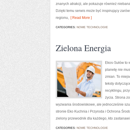
znanych atrakcji, ale pokazuje również nieban
Dzięki temu serwis może być inspirujący zaró
regionu,
[ Read More ]
CATEGORIES:
NOWE TECHNOLOGIE
Zielona Energia
Ekos-Sułów to w
planetę nie mu
zmian. To miejs
teksty dotycząc
recyklingu, prz
życia. Strona 
wyzwania środowiskowe, ale jednocześnie szu
stronie Eko Kuchnia i Przyroda i Ochrona Śro
zielony przewodnik dla każdego, kto zastanaw
CATEGORIES:
NOWE TECHNOLOGIE