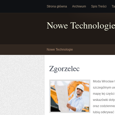
Strona główna
Archiwum
Spis Treści
Ta
Nowe Technologi
Nowe Technologie
Zgorzelec
Moda Wrocław t
szczególnym uw
mapę tej części
wskazówki dotycz
oraz codzienneg
lubią odkrywać 