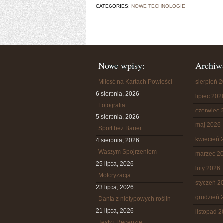
CATEGORIES:
NOWE TECHNOLOGIE
Nowe wpisy:
Archiw
Miłość na Kartach Powieści
sierpień 
6 sierpnia, 2026
lipiec 202
Fotografia
czerwiec 
5 sierpnia, 2026
maj 2026
Sport bez Barier
kwiecień 
4 sierpnia, 2026
Waszym Spojrzeniem
marzec 2
25 lipca, 2026
luty 2026
Motoryzacja
styczeń 2
23 lipca, 2026
grudzień 
Dania z nietypowych roślin
21 lipca, 2026
listopad 
Testy i Recenzje