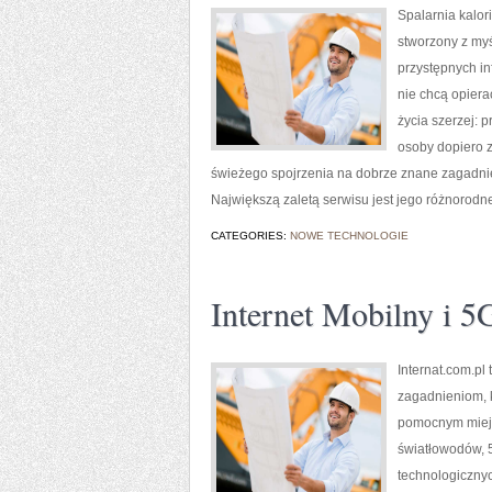
Spalarnia kalori
stworzony z myś
przystępnych in
nie chcą opiera
życia szerzej: 
osoby dopiero z
świeżego spojrzenia na dobrze znane zagadnien
Największą zaletą serwisu jest jego różnorodn
CATEGORIES:
NOWE TECHNOLOGIE
Internet Mobilny i 5
Internat.com.p
zagadnieniom, k
pomocnym miejs
światłowodów, 
technologicznyc