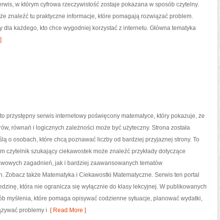
serwis, w którym cyfrowa rzeczywistość zostaje pokazana w sposób czytelny.
że znaleźć tu praktyczne informacje, które pomagają rozwiązać problem.
y dla każdego, kto chce wygodniej korzystać z internetu. Główna tematyka
]
o przystępny serwis internetowy poświęcony matematyce, który pokazuje, że
orów, równań i logicznych zależności może być użyteczny. Strona została
lą o osobach, które chcą poznawać liczby od bardziej przyjaznej strony. To
ym czytelnik szukający ciekawostek może znaleźć przykłady dotyczące
wowych zagadnień, jak i bardziej zaawansowanych tematów
. Zobacz także Matematyka i Ciekawostki Matematyczne. Serwis ten portal
zinę, która nie ogranicza się wyłącznie do klasy lekcyjnej. W publikowanych
ób myślenia, które pomaga opisywać codzienne sytuacje, planować wydatki,
ązywać problemy i
[ Read More ]