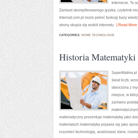
Internecie. To 
Zamiast skomplikowanego języka, czytelnik mo
Internat.com.pl może pełnić funkcję bazy wiedz
strony skupia się wokół internetu.
[ Read More 
CATEGORIES:
NOWE TECHNOLOGIE
Historia Matematyki
SuperMatma.pl t
świat liczb, wz
stworzona z myś
miejsce, w któr
zarówno podsta
matematycznych
matematyczny prezentuje matematykę jako dzied
materiałach matematyka pojawia się jako spos
rozumieć technologię, analizować dane, rozwi