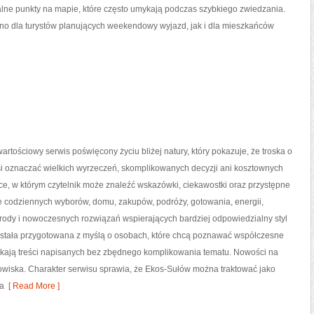
alne punkty na mapie, które często umykają podczas szybkiego zwiedzania.
wno dla turystów planujących weekendowy wyjazd, jak i dla mieszkańców
artościowy serwis poświęcony życiu bliżej natury, który pokazuje, że troska o
si oznaczać wielkich wyrzeczeń, skomplikowanych decyzji ani kosztownych
ce, w którym czytelnik może znaleźć wskazówki, ciekawostki oraz przystępne
e codziennych wyborów, domu, zakupów, podróży, gotowania, energii,
yrody i nowoczesnych rozwiązań wspierających bardziej odpowiedzialny styl
została przygotowana z myślą o osobach, które chcą poznawać współczesne
kają treści napisanych bez zbędnego komplikowania tematu. Nowości na
dowiska. Charakter serwisu sprawia, że Ekos-Sułów można traktować jako
ia
[ Read More ]