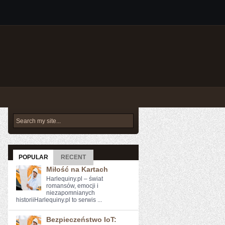
POPULAR
RECENT
Miłość na Kartach
Harlequiny.pl – świat
romansów, emocji i
niezapomnianych
historiiHarlequiny.pl to serwis ...
Bezpieczeństwo IoT: