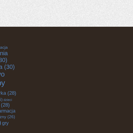
acja
nia
30)
a
(30)
wo
by
yka
(28)
6)
dzieci
(28)
armacja
czny
(26)
)
gry