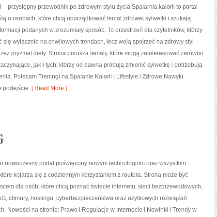
i – przystępny przewodnik po zdrowym stylu życia Spalarnia kalorii to portal
lą o osobach, które chcą uporządkować temat zdrowej sylwetki i szukają
formacji podanych w zrozumiały sposób. To przestrzeń dla czytelników, którzy
ć się wyłącznie na chwilowych trendach, lecz wolą spojrzeć na zdrowy styl
przez pryzmat diety. Strona porusza tematy, które mogą zainteresować zarówno
aczynające, jak i tych, którzy od dawna próbują zmienić sylwetkę i potrzebują
ia. Polecam Treningi na Spalanie Kalorii i Lifestyle i Zdrowe Nawyki.
e podejście
[ Read More ]
G
l to nowoczesny portal poświęcony nowym technologiom oraz wszystkim
tóre kojarzą się z codziennym korzystaniem z routera. Strona może być
cem dla osób, które chcą poznać świecie internetu, sieci bezprzewodowych,
5G, chmury, hostingu, cyberbezpieczeństwa oraz użytkowych rozwiązań
h. Nowości na stronie: Prawo i Regulacje w Internecie i Nowinki i Trendy w