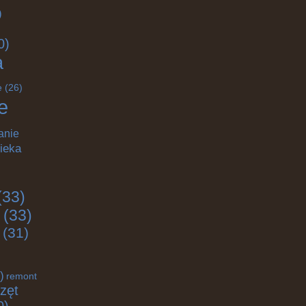
)
0)
a
e
(26)
e
anie
ieka
(33)
(33)
(31)
)
remont
zęt