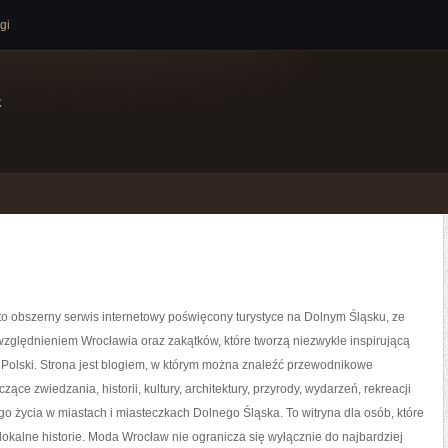
gi
e
o obszerny serwis internetowy poświęcony turystyce na Dolnym Śląsku, ze
zględnieniem Wrocławia oraz zakątków, które tworzą niezwykle inspirującą
 Polski. Strona jest blogiem, w którym można znaleźć przewodnikowe
ące zwiedzania, historii, kultury, architektury, przyrody, wydarzeń, rekreacji
o życia w miastach i miasteczkach Dolnego Śląska. To witryna dla osób, które
lokalne historie. Moda Wrocław nie ogranicza się wyłącznie do najbardziej