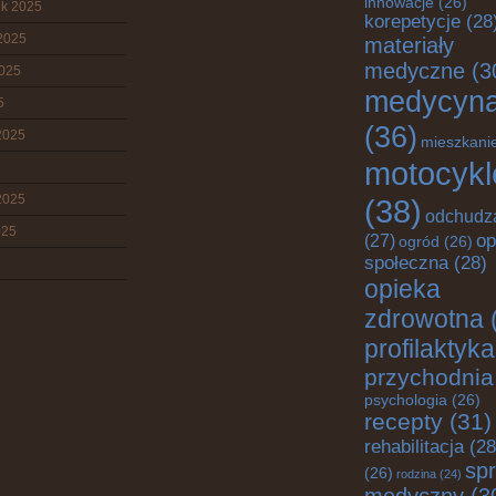
innowacje
(26)
ik 2025
korepetycje
(28
2025
materiały
medyczne
(3
2025
medycyn
5
(36)
2025
mieszkani
motocykl
2025
(38)
odchudz
025
op
(27)
ogród
(26)
społeczna
(28)
opieka
zdrowotna
profilaktyka
przychodnia
psychologia
(26)
recepty
(31)
rehabilitacja
(28
spr
(26)
rodzina
(24)