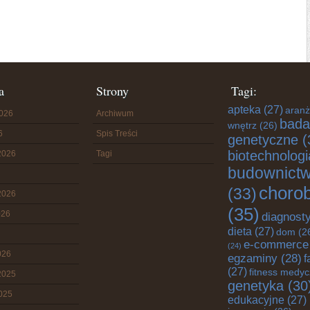
a
Strony
Tagi:
apteka
(27)
aranż
2026
Archiwum
bada
wnętrz
(26)
6
Spis Treści
genetyczne
(
biotechnologi
2026
Tagi
budownict
choro
(33)
2026
(35)
026
diagnost
dieta
(27)
dom
(2
e-commerce
(24)
026
egzaminy
(28)
f
(27)
fitness medy
2025
genetyka
(30
2025
edukacyjne
(27)