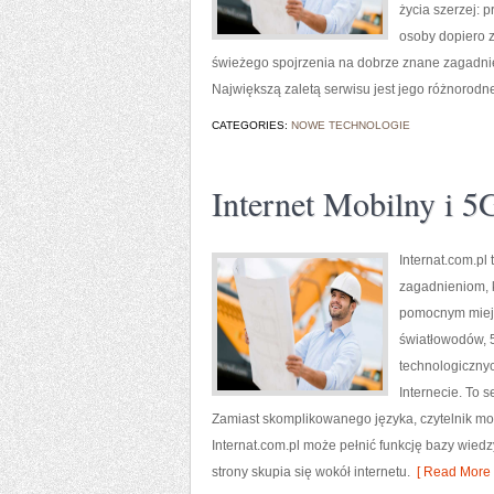
życia szerzej: 
osoby dopiero z
świeżego spojrzenia na dobrze znane zagadnien
Największą zaletą serwisu jest jego różnorodn
CATEGORIES:
NOWE TECHNOLOGIE
Internet Mobilny i 5
Internat.com.p
zagadnieniom, k
pomocnym miejs
światłowodów, 
technologicznyc
Internecie. To 
Zamiast skomplikowanego języka, czytelnik mo
Internat.com.pl może pełnić funkcję bazy wiedz
strony skupia się wokół internetu.
[ Read More 