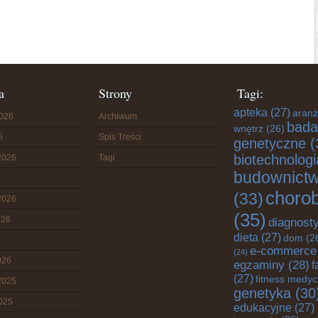
a
Strony
Tagi:
apteka
(27)
aranż
2026
Archiwum
bada
wnętrz
(26)
6
Spis Treści
genetyczne
(
biotechnologi
2026
Tagi
budownict
choro
(33)
2026
(35)
026
diagnost
dieta
(27)
dom
(2
e-commerce
(24)
026
egzaminy
(28)
f
(27)
fitness medy
2025
genetyka
(30
2025
edukacyjne
(27)