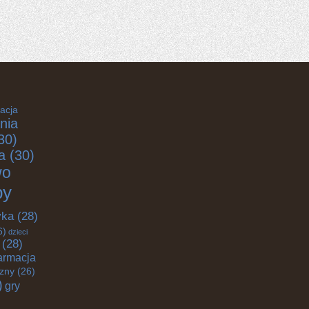
acja
nia
30)
a
(30)
wo
by
yka
(28)
6)
dzieci
(28)
armacja
czny
(26)
)
gry