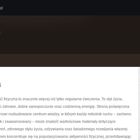
gi
e
a
ć fizyczna to znacznie więcej niż tylko regularne ćwiczenia. To styl życia,
o zdrowie, dobre samopoczucie oraz codzienną energię. Strona poświęcona
tanowi rozbudowane centrum wiedzy, w którym każdy miłośnik ruchu – zarówno
jak i zaawansowany – może znaleźć wartościowe materiały dotyczące
zeń, zdrowego stylu życia, odżywiania oraz świadomego rozwijania własnej
wis koncentruje się na popularyzowaniu aktywności fizycznej, przedstawiając