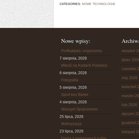
CATEGORIES:
NOWE TECHNOLOGIE
Nowe wpisy:
Archiw
Profilaktyka i ergonomia
sierpień 
7 sierpnia, 2026
lipiec 202
Miłość na Kartach Powieści
czerwiec 
6 sierpnia, 2026
maj 2026
Fotografia
kwiecień 
5 sierpnia, 2026
Sport bez Barier
marzec 2
4 sierpnia, 2026
luty 2026
Waszym Spojrzeniem
styczeń 2
25 lipca, 2026
grudzień 
Motoryzacja
23 lipca, 2026
listopad 
Dania z nietypowych roślin