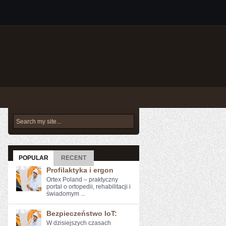
POPULAR
RECENT
Profilaktyka i ergon
Ortex Poland – praktyczny
portal o ortopedii, rehabilitacji i
świadomym ...
Bezpieczeństwo IoT:
W dzisiejszych ​czasach