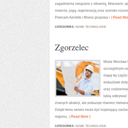
zagadnienia związane z siłownią, fitnessem, s
rowerze, jogą, regeneracją oraz szeroko rozum
Polecam Aerobik i fitness grupowy i
[ Read Mor
CATEGORIES:
NOWE TECHNOLOGIE
Zgorzelec
Moda Wrocław t
szczególnym uw
mapę tej części
wskazówki dotycz
oraz codzienneg
lubią odkrywać 
znanych atrakcji, ale pokazuje również nieban
Dzięki temu serwis może być inspirujący zaró
regionu,
[ Read More ]
CATEGORIES:
NOWE TECHNOLOGIE