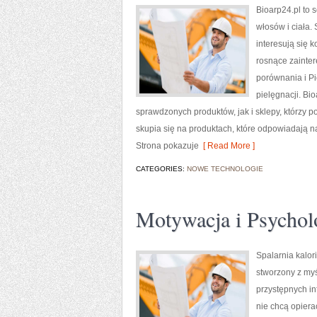
Bioarp24.pl to 
włosów i ciała.
interesują się 
rosnące zainte
porównania i Pi
pielęgnacji. B
sprawdzonych produktów, jak i sklepy, którzy p
skupia się na produktach, które odpowiadają n
Strona pokazuje
[ Read More ]
CATEGORIES:
NOWE TECHNOLOGIE
Motywacja i Psychol
Spalarnia kalori
stworzony z myś
przystępnych in
nie chcą opiera