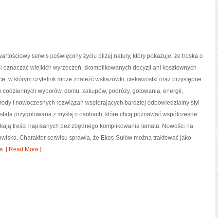
artościowy serwis poświęcony życiu bliżej natury, który pokazuje, że troska o
si oznaczać wielkich wyrzeczeń, skomplikowanych decyzji ani kosztownych
ce, w którym czytelnik może znaleźć wskazówki, ciekawostki oraz przystępne
e codziennych wyborów, domu, zakupów, podróży, gotowania, energii,
yrody i nowoczesnych rozwiązań wspierających bardziej odpowiedzialny styl
została przygotowana z myślą o osobach, które chcą poznawać współczesne
kają treści napisanych bez zbędnego komplikowania tematu. Nowości na
dowiska. Charakter serwisu sprawia, że Ekos-Sułów można traktować jako
ia
[ Read More ]