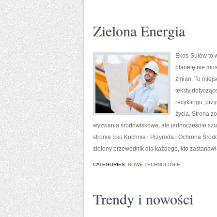
Zielona Energia
Ekos-Sułów to w
planetę nie mu
zmian. To miejs
teksty dotycząc
recyklingu, prz
życia. Strona 
wyzwania środowiskowe, ale jednocześnie szu
stronie Eko Kuchnia i Przyroda i Ochrona Śro
zielony przewodnik dla każdego, kto zastanaw
CATEGORIES:
NOWE TECHNOLOGIE
Trendy i nowości