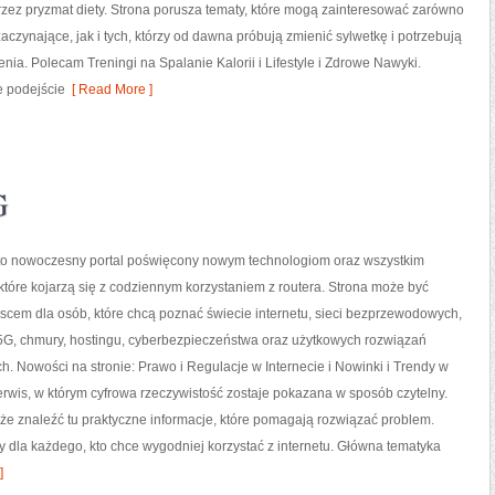
przez pryzmat diety. Strona porusza tematy, które mogą zainteresować zarówno
aczynające, jak i tych, którzy od dawna próbują zmienić sylwetkę i potrzebują
ia. Polecam Treningi na Spalanie Kalorii i Lifestyle i Zdrowe Nawyki.
e podejście
[ Read More ]
G
l to nowoczesny portal poświęcony nowym technologiom oraz wszystkim
tóre kojarzą się z codziennym korzystaniem z routera. Strona może być
cem dla osób, które chcą poznać świecie internetu, sieci bezprzewodowych,
5G, chmury, hostingu, cyberbezpieczeństwa oraz użytkowych rozwiązań
h. Nowości na stronie: Prawo i Regulacje w Internecie i Nowinki i Trendy w
serwis, w którym cyfrowa rzeczywistość zostaje pokazana w sposób czytelny.
że znaleźć tu praktyczne informacje, które pomagają rozwiązać problem.
y dla każdego, kto chce wygodniej korzystać z internetu. Główna tematyka
]