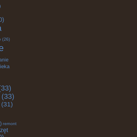
)
0)
a
e
(26)
e
anie
ieka
(33)
(33)
(31)
)
remont
zęt