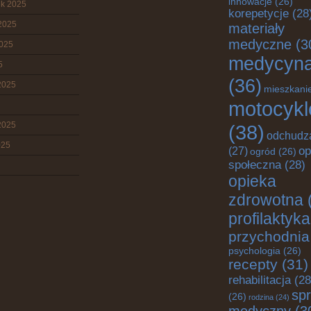
innowacje
(26)
ik 2025
korepetycje
(28
2025
materiały
medyczne
(3
2025
medycyn
5
(36)
2025
mieszkani
motocykl
2025
(38)
odchudz
025
op
(27)
ogród
(26)
społeczna
(28)
opieka
zdrowotna
profilaktyka
przychodnia
psychologia
(26)
recepty
(31)
rehabilitacja
(28
spr
(26)
rodzina
(24)