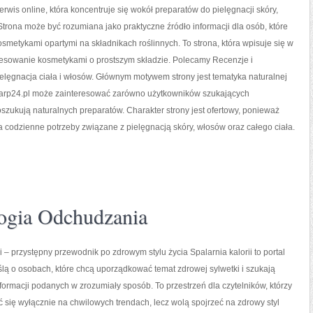
serwis online, która koncentruje się wokół preparatów do pielęgnacji skóry,
 Strona może być rozumiana jako praktyczne źródło informacji dla osób, które
kosmetykami opartymi na składnikach roślinnych. To strona, która wpisuje się w
resowanie kosmetykami o prostszym składzie. Polecamy Recenzje i
elęgnacja ciała i włosów. Głównym motywem strony jest tematyka naturalnej
ioarp24.pl może zainteresować zarówno użytkowników szukających
oszukują naturalnych preparatów. Charakter strony jest ofertowy, ponieważ
a codzienne potrzeby związane z pielęgnacją skóry, włosów oraz całego ciała.
ogia Odchudzania
i – przystępny przewodnik po zdrowym stylu życia Spalarnia kalorii to portal
lą o osobach, które chcą uporządkować temat zdrowej sylwetki i szukają
formacji podanych w zrozumiały sposób. To przestrzeń dla czytelników, którzy
ć się wyłącznie na chwilowych trendach, lecz wolą spojrzeć na zdrowy styl