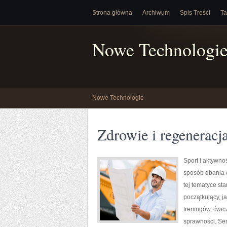
Strona główna
Archiwum
Spis Treści
Ta
Nowe Technologi
Nowe Technologie
Zdrowie i regeneracj
Sport i aktywnoś
sposób dbania 
tej tematyce s
początkujący, 
treningów, ćwic
sprawności. Ser