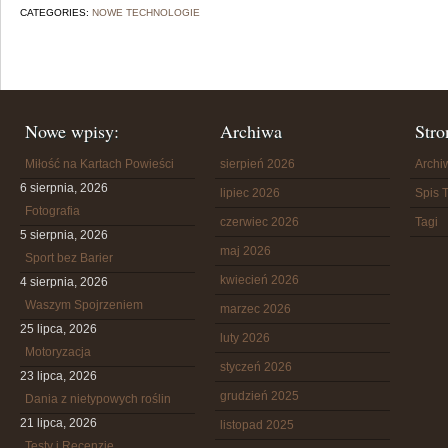
CATEGORIES:
NOWE TECHNOLOGIE
Nowe wpisy:
Archiwa
Stro
Miłość na Kartach Powieści
sierpień 2026
Arch
6 sierpnia, 2026
lipiec 2026
Spis T
Fotografia
czerwiec 2026
Tagi
5 sierpnia, 2026
maj 2026
Sport bez Barier
kwiecień 2026
4 sierpnia, 2026
Waszym Spojrzeniem
marzec 2026
25 lipca, 2026
luty 2026
Motoryzacja
styczeń 2026
23 lipca, 2026
grudzień 2025
Dania z nietypowych roślin
21 lipca, 2026
listopad 2025
Testy i Recenzje