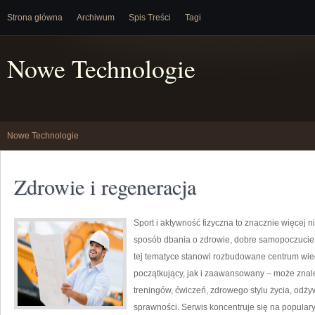
Strona główna
Archiwum
Spis Treści
Tagi
Nowe Technologie
Nowe Technologie
Zdrowie i regeneracja
Sport i aktywność fizyczna to znacznie więcej niż
sposób dbania o zdrowie, dobre samopoczucie
tej tematyce stanowi rozbudowane centrum wie
początkujący, jak i zaawansowany – może znal
treningów, ćwiczeń, zdrowego stylu życia, odż
sprawności. Serwis koncentruje się na popular