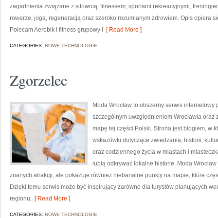
zagadnienia związane z siłownią, fitnessem, sportami rekreacyjnymi, treningi
rowerze, jogą, regeneracją oraz szeroko rozumianym zdrowiem. Opis opiera si
Polecam Aerobik i fitness grupowy i
[ Read More ]
CATEGORIES:
NOWE TECHNOLOGIE
Zgorzelec
Moda Wrocław to obszerny serwis internetowy 
szczególnym uwzględnieniem Wrocławia oraz za
mapę tej części Polski. Strona jest blogiem, 
wskazówki dotyczące zwiedzania, historii, kultur
oraz codziennego życia w miastach i miasteczka
lubią odkrywać lokalne historie. Moda Wrocław 
znanych atrakcji, ale pokazuje również niebanalne punkty na mapie, które cz
Dzięki temu serwis może być inspirujący zarówno dla turystów planujących w
regionu,
[ Read More ]
CATEGORIES:
NOWE TECHNOLOGIE