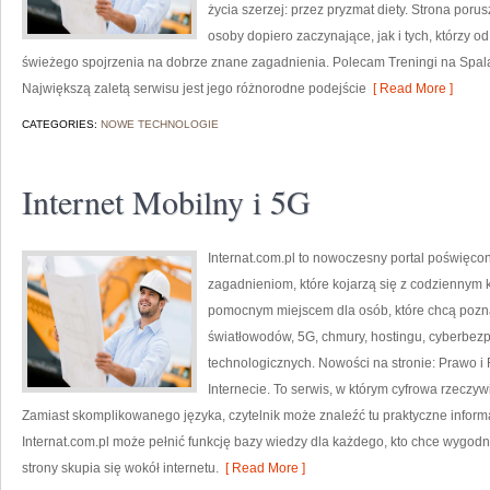
życia szerzej: przez pryzmat diety. Strona por
osoby dopiero zaczynające, jak i tych, którzy o
świeżego spojrzenia na dobrze znane zagadnienia. Polecam Treningi na Spalani
Największą zaletą serwisu jest jego różnorodne podejście
[ Read More ]
CATEGORIES:
NOWE TECHNOLOGIE
Internet Mobilny i 5G
Internat.com.pl to nowoczesny portal poświęc
zagadnieniom, które kojarzą się z codziennym 
pomocnym miejscem dla osób, które chcą pozna
światłowodów, 5G, chmury, hostingu, cyberbez
technologicznych. Nowości na stronie: Prawo i 
Internecie. To serwis, w którym cyfrowa rzeczy
Zamiast skomplikowanego języka, czytelnik może znaleźć tu praktyczne inform
Internat.com.pl może pełnić funkcję bazy wiedzy dla każdego, kto chce wygodni
strony skupia się wokół internetu.
[ Read More ]