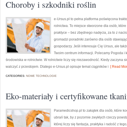
Choroby i szkodniki roślin
e-Ursus.pl to pełna platforma poświęcona trak
rolnictwa. To miejsce stworzone dla osób, któ
praktyce – bez zbędnego nadęcia, za to z naci
gromadzi poradniki zarówno dla osób stawiając
gospodarzy. Jeśli interesuje Cię Ursus, ale tak
Twoim centrum informacji. Polecamy Pogoda i k
środowiska w rolnictwie. W rolnictwie liczy się niezawodność. Kiedy zaczyna si
walczyć z przestojem. Dlatego e-Ursus.pl opisuje temat ciągników i
[ Read Mor
CATEGORIES:
NOWE TECHNOLOGIE
Eko-materiały i certyfikowane tkan
Paramedicshop.pl to zakątek dla osób, które k
ubrań tak, by z pozornie zwykłych rzeczy powsta
której liczy się fantazja, praktyka i radość z t