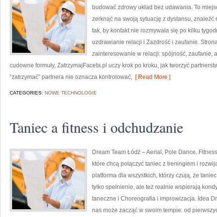
budować zdrowy układ bez udawania. To miejsc
zerknąć na swoją sytuację z dystansu, znaleźć
tak, by kontakt nie rozmywała się po kilku tygo
uzdrawianie relacji i Zazdrość i zaufanie. Stro
zainteresowanie w relacji: spójność, zaufanie,
cudowne formuły, ZatrzymajFaceta.pl uczy krok po kroku, jak tworzyć partnerst
“zatrzymać” partnera nie oznacza kontrolować,
[ Read More ]
CATEGORIES:
NOWE TECHNOLOGIE
Taniec a fitness i odchudzanie
Dream Team Łódź – Aerial, Pole Dance, Fitness
które chcą połączyć taniec z treningiem i rozwi
platforma dla wszystkich, którzy czują, że tani
tylko spełnienie, ale też realnie wspierają kon
taneczne i Choreografia i improwizacja. Idea D
nas może zacząć w swoim tempie: od pierwszyc