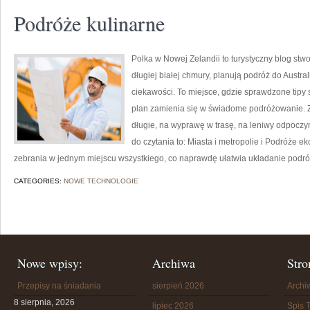
Podróże kulinarne
Polka w Nowej Zelandii to turystyczny blog stw
długiej białej chmury, planują podróż do Austra
ciekawości. To miejsce, gdzie sprawdzone tipy sp
plan zamienia się w świadome podróżowanie. Zn
długie, na wyprawę w trasę, na leniwy odpoczy
do czytania to: Miasta i metropolie i Podróże e
zebrania w jednym miejscu wszystkiego, co naprawdę ułatwia układanie podróż
CATEGORIES:
NOWE TECHNOLOGIE
Nowe wpisy:
Archiwa
Stro
Przepisy na śniadania
sierpień 2026
Arch
8 sierpnia, 2026
lipiec 2026
Spis T