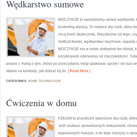
Wędkarstwo sumowe
MOCZYKIJE to samodzielny serwis wędkarski, kt
konkretną wiedzą. To miejsce dla osób, które 
chcą łowić skuteczniej. Niezależnie od tego, cz
method feeder, wędkarstwo muchowe, wypady 
MOCZYKIJE ma w sobie dokładnie ten klimat, kt
encyklopedii oderwanej od rzeczywistości. Tutaj
pisane z myślą o tym, żebyś po przeczytaniu mógł spakować sprzęt i od razu
stawia na konkrety: jak dobrać kij do
[ Read More ]
CATEGORIES:
NOWE TECHNOLOGIE
Ćwiczenia w domu
PZKiSW to przestrzeń stworzone dla osób, które
Jeśli szukasz sprawdzonych wskazówek, chces
wypasionych maszyn, a do tego marzysz o spraw