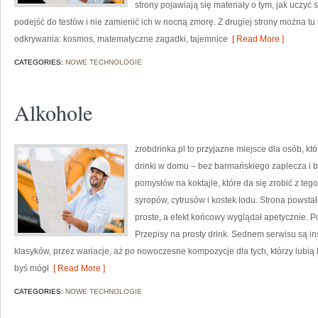
strony pojawiają się materiały o tym, jak uczyć
podejść do testów i nie zamienić ich w nocną zmorę. Z drugiej strony można tu t
odkrywania: kosmos, matematyczne zagadki, tajemnice
[ Read More ]
CATEGORIES:
NOWE TECHNOLOGIE
Alkohole
zrobdrinka.pl to przyjazne miejsce dla osób, 
drinki w domu – bez barmańskiego zaplecza i b
pomysłów na koktajle, które da się zrobić z tego
syropów, cytrusów i kostek lodu. Strona powst
proste, a efekt końcowy wyglądał apetycznie. Po
Przepisy na prosty drink. Sednem serwisu są in
klasyków, przez wariacje, aż po nowoczesne kompozycje dla tych, którzy lubią
byś mógł
[ Read More ]
CATEGORIES:
NOWE TECHNOLOGIE