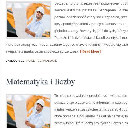
Szczepan.org.pl to przestrzeń poświęcony duch
sercem jest temat parafii św. Szczepana. To mie
poznać codzienność wiary: od ciszy serca, przez
łączy pamięć pokoleń z prostym tłumaczeniem, d
głęboko zaangażowanych, jak i do tych, którzy 
Papieże i ich dziedzictwo i Katolicka etyka i m
które pomagają rozumieć znaczenie tego, co w życiu religijnym wydaje się cz
związane z nauką Jezusa, pokazując, że wiara
[ Read More ]
CATEGORIES:
NOWE TECHNOLOGIE
Matematyka i liczby
To miejsce powstało z prostej myśli: wiedza ni
pokazuje, że przyswajanie informacji może być 
miałeś wrażenie, że szkolne tematy są zbyt trud
które pomagają poukładać nawet najbardziej ta
zestaw treści, które łączą praktyczne uczenie s