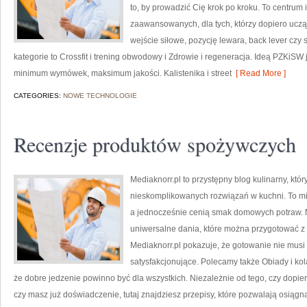
to, by prowadzić Cię krok po kroku. To centrum 
zaawansowanych, dla tych, którzy dopiero uczą 
wejście siłowe, pozycję lewara, back lever cz
kategorie to Crossfit i trening obwodowy i Zdrowie i regeneracja. Ideą PZKi
minimum wymówek, maksimum jakości. Kalistenika i street
[ Read More ]
CATEGORIES:
NOWE TECHNOLOGIE
Recenzje produktów spożywczych
Mediaknorr.pl to przystępny blog kulinarny, kt
nieskomplikowanych rozwiązań w kuchni. To mie
a jednocześnie cenią smak domowych potraw. Na
uniwersalne dania, które można przygotować z 
Mediaknorr.pl pokazuje, że gotowanie nie musi 
satysfakcjonujące. Polecamy także Obiady i kolac
że dobre jedzenie powinno być dla wszystkich. Niezależnie od tego, czy dopi
czy masz już doświadczenie, tutaj znajdziesz przepisy, które pozwalają osiągn