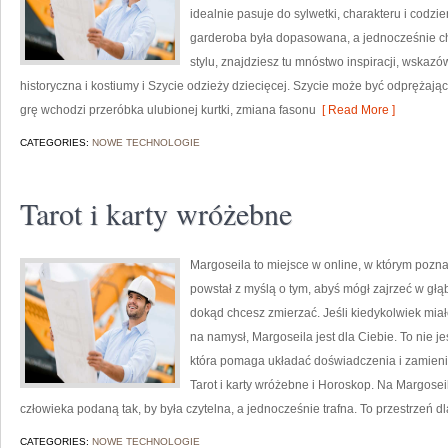
idealnie pasuje do sylwetki, charakteru i codzi
garderoba była dopasowana, a jednocześnie c
stylu, znajdziesz tu mnóstwo inspiracji, wskaz
historyczna i kostiumy i Szycie odzieży dziecięcej. Szycie może być odprężaj
grę wchodzi przeróbka ulubionej kurtki, zmiana fasonu
[ Read More ]
CATEGORIES:
NOWE TECHNOLOGIE
Tarot i karty wróżebne
Margoseila to miejsce w online, w którym pozna
powstał z myślą o tym, abyś mógł zajrzeć w głąb
dokąd chcesz zmierzać. Jeśli kiedykolwiek mia
na namysł, Margoseila jest dla Ciebie. To nie j
która pomaga układać doświadczenia i zamienia
Tarot i karty wróżebne i Horoskop. Na Margose
człowieka podaną tak, by była czytelna, a jednocześnie trafna. To przestrzeń dl
CATEGORIES:
NOWE TECHNOLOGIE