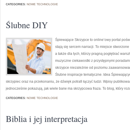
CATEGORIES:
NOWE TECHNOLOGIE
Ślubne DIY
Śpiewające Skrzypce to online’owy portal pośw
stają się sercem narracji. To miejsce stworzone
a także dla tych, którzy pragną pogłębiać wars
muzyczne ciekawostki z przystępnymi poradami
skrzypce niezależnie od poziomu zaawansowani
Ślubne inspiracje tematyczne. Idea Śpiewającyc
skrzypiec oraz na przekonaniu, że dźwięk potrafi łączyć ludzi. Wpisy publikow
jednocześnie pokazują, jak wiele barw ma skrzypcowa fraza. To blog, który roz
CATEGORIES:
NOWE TECHNOLOGIE
Biblia i jej interpretacja