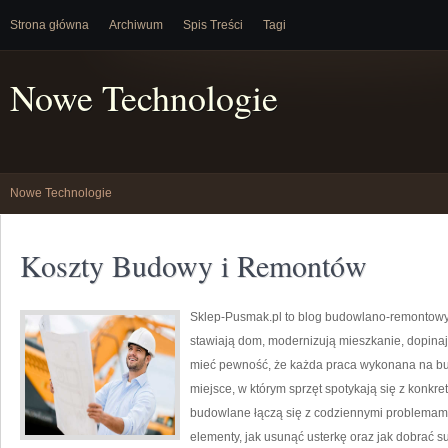
Strona główna
Archiwum
Spis Treści
Tagi
Nowe Technologie
Nowe Technologie
Koszty Budowy i Remontów
Sklep-Pusmak.pl to blog budowlano-remontowy, 
stawiają dom, modernizują mieszkanie, dopinają
mieć pewność, że każda praca wykonana na bud
miejsce, w którym sprzęt spotykają się z konkr
budowlane łączą się z codziennymi problemam
elementy, jak usunąć usterkę oraz jak dobrać 