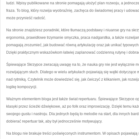
ludzi. Wpisy publikowane na stronie pomagają ułożyć plan rozwoju, a jednocz
fraza. To blog, który rozwija wyobraźnię, zachęca do świadomej pracy i udowa
może przynieść radość.
Na stronie znajdziesz poradniki, które tłumaczą podstawy i niuanse gry na skr
ergonomia, prawidłowe trzymanie smyczka, praca nadgarstka, a także rozwijani
pomagają zrozumieć, jak budować równą artykulację oraz jak unikać typowych 
Dzięki praktycznym wskazówkom łatwiej zaplanować codzienną rutynę i dobra
Śpiewające Skrzypce zwracają uwagę na to, że nauka gry nie jest wyłącznie
rozwijającym słuch. Dlatego w wielu artykułach pojawiają się wątki dotyczące
nad rytmiką. Czytelnik może dowiedzieć się, jak ćwiczyć z klikaniem, jak rozwi
logikę kompozycji.
Ważnym elementem bloga jest także świat repertuaru. Śpiewające Skrzypce opi
klasyki przez ścieżki dźwiękowe, aż po folk oraz improwizację. Dzięki temu k
swojego gustu i nastroju. Dla jednych będą to melodie na start, dla innych bar
dobierać repertuar tak, aby był jednocześnie motywujący.
Na blogu nie brakuje treści poświęconych instrumentom. W opisach pojawiają