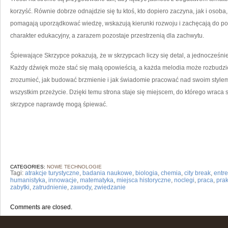
korzyść. Równie dobrze odnajdzie się tu ktoś, kto dopiero zaczyna, jak i osoba, 
pomagają uporządkować wiedzę, wskazują kierunki rozwoju i zachęcają do po
charakter edukacyjny, a zarazem pozostaje przestrzenią dla zachwytu.
Śpiewające Skrzypce pokazują, że w skrzypcach liczy się detal, a jednocześnie
Każdy dźwięk może stać się małą opowieścią, a każda melodia może rozbudzić
zrozumieć, jak budować brzmienie i jak świadomie pracować nad swoim stylem
wszystkim przeżycie. Dzięki temu strona staje się miejscem, do którego wraca s
skrzypce naprawdę mogą śpiewać.
CATEGORIES:
NOWE TECHNOLOGIE
Tagi:
atrakcje turystyczne
,
badania naukowe
,
biologia
,
chemia
,
city break
,
entr
humanistyka
,
innowacje
,
matematyka
,
miejsca historyczne
,
noclegi
,
praca
,
prak
zabytki
,
zatrudnienie
,
zawody
,
zwiedzanie
Comments are closed.