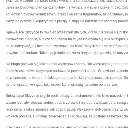
Ważnym wątkiem jest także konsekwencja. Strona pokazuje, jak radzić sobie z 
cele i jak budować plan ćwiczeń, który nie wypala, a wspiera przyjemność. O
od krótkich bloków technicznych, przez ćwiczenie fragmentów, aż po zabawy ry
skrzypce przestają kojarzyć się z presją, a stają się narzędziem twórczej radośc
Śpiewające Skrzypce to również przestrzeń dla tych, którzy interesują się hist
ciekawostki o epoce, a także spojrzenia na to, jak zmieniała się rola skrzypiec
może odkrywać, jak instrument wędrował od kameralnych scen do współczesnyc
nowymi brzmieniami. Takie spojrzenie poszerza horyzonty i sprawia, że muzyka s
Na blogu pojawia się także temat występów i sceny. Dla wielu osób granie pub
znaleźć wskazówki dotyczące budowania pewności siebie. Omawiane są metod
oraz sposoby na tworzenie takiego planu prób, który daje poczucie spokoju. St
do pierwszego występu, jak i osoby, które wracają na scenę po przerwie.
Śpiewające Skrzypce często podkreślają, że instrument to nie tylko narzędzie, 
ważne jest, aby słuchać siebie, dbać o zdrowie i nie doprowadzać do przeciąż
relaksacją, a także sugestie, jak dbać o szyję. Wskazówki dotyczące przerw, 
krokach pomagają uniknąć zniechęcenia i sprawiają, że postępy są bezpieczn
Treści na stronie są przygotowane tak, aby łączyć jasność z bogactwem temató