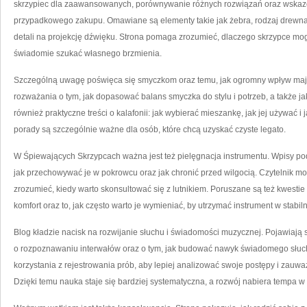
skrzypiec dla zaawansowanych, porównywanie różnych rozwiązań oraz wskazó
przypadkowego zakupu. Omawiane są elementy takie jak żebra, rodzaj drewn
detali na projekcję dźwięku. Strona pomaga zrozumieć, dlaczego skrzypce mogą
świadomie szukać własnego brzmienia.
Szczególną uwagę poświęca się smyczkom oraz temu, jak ogromny wpływ mają 
rozważania o tym, jak dopasować balans smyczka do stylu i potrzeb, a także ja
również praktyczne treści o kalafonii: jak wybierać mieszankę, jak jej używać i
porady są szczególnie ważne dla osób, które chcą uzyskać czyste legato.
W Śpiewających Skrzypcach ważna jest też pielęgnacja instrumentu. Wpisy podp
jak przechowywać je w pokrowcu oraz jak chronić przed wilgocią. Czytelnik m
zrozumieć, kiedy warto skonsultować się z lutnikiem. Poruszane są też kwestie
komfort oraz to, jak często warto je wymieniać, by utrzymać instrument w stabiln
Blog kładzie nacisk na rozwijanie słuchu i świadomości muzycznej. Pojawiają s
o rozpoznawaniu interwałów oraz o tym, jak budować nawyk świadomego słuc
korzystania z rejestrowania prób, aby lepiej analizować swoje postępy i zauważ
Dzięki temu nauka staje się bardziej systematyczna, a rozwój nabiera tempa w