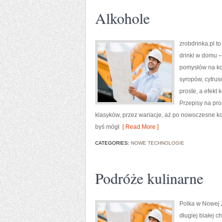
Alkohole
zrobdrinka.pl t
drinki w domu –
pomysłów na kokt
syropów, cytrus
proste, a efekt
Przepisy na pro
klasyków, przez wariacje, aż po nowoczesne ko
byś mógł
[ Read More ]
CATEGORIES:
NOWE TECHNOLOGIE
Podróże kulinarne
Polka w Nowej Z
długiej białej 