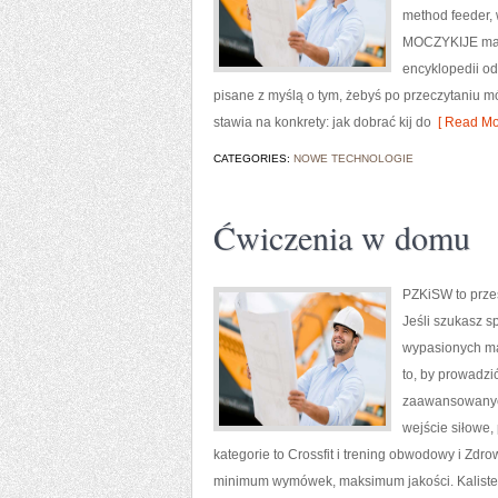
method feeder,
MOCZYKIJE ma w 
encyklopedii od
pisane z myślą o tym, żebyś po przeczytaniu 
stawia na konkrety: jak dobrać kij do
[ Read Mo
CATEGORIES:
NOWE TECHNOLOGIE
Ćwiczenia w domu
PZKiSW to przes
Jeśli szukasz 
wypasionych mas
to, by prowadzi
zaawansowanych,
wejście siłowe,
kategorie to Crossfit i trening obwodowy i Zd
minimum wymówek, maksimum jakości. Kalisteni