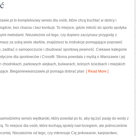
ść
wie.pl to kompleksowy serwis dla osób, które chcą truchtać w stolicy i
mądrze, bez chaosu i bez kontuzji. To miejsce, gdzie miłość do sportu spotyka
nymi metodami. Niezależnie od tego, czy dopiero zaczynasz przygodę z
masz za sobą wiele startów, znajdziesz tu instrukcje pomagające poprawić
, zadbać o samopoczucie i zbudować sportową pewność. Ciekawe kategorie
istyczne dla sportowców i Crossfit. Strona powstała z myślą o Warszawie i jej
h chodnikach, parkowych alejkach, bulwarach, leśnych ścieżkach i miejskich
ywujące. Bieganiewwarszawie.pl pomaga dobrać plan
[ Read More ]
modzielny serwis wędkarski, który powstał po to, aby łączyć pasję do wody z
ą. To miejsce dla osób, które kochają spokój nad brzegiem, ale jednocześnie
eczniej. Niezależnie od tego, czy interesuje Cię jerkowanie, karpiarstwo,