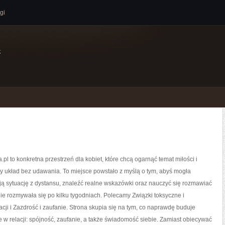
gi
e
.pl to konkretna przestrzeń dla kobiet, które chcą ogarnąć temat miłości i
 układ bez udawania. To miejsce powstało z myślą o tym, abyś mogła
ą sytuację z dystansu, znaleźć realne wskazówki oraz nauczyć się rozmawiać
 nie rozmywała się po kilku tygodniach. Polecamy Związki toksyczne i
acji i Zazdrość i zaufanie. Strona skupia się na tym, co naprawdę buduje
 w relacji: spójność, zaufanie, a także świadomość siebie. Zamiast obiecywać