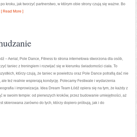
po kroku, jak tworzyć partnerstwo, w którym obie strony czują się ważne. Bo
[ Read More ]
chudzanie
 – Aerial, Pole Dance, Fitness to strona internetowa stworzona dla osób,
czyć taniec z treningiem i rozwijać się w kierunku świadomości ciała. To
szystkich, którzy czują, że taniec w powietrzu oraz Pole Dance potrafią dać nie
e, ale też realnie wspierają kondycję. Polecamy Festiwale i wydarzenia
eografia i improwizacja. Idea Dream Team Łódź opiera się na tym, że każdy z
ć w swoim tempie: od pierwszych kroków, przez budowanie umiejętności, aż
t skierowana zarówno do tych, którzy dopiero próbują, jak i do