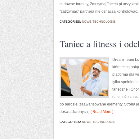
cudowne formuły, ZatrzymajFaceta.pl uczy krok 
“zatrzymać” partnera nie oznacza kontrolować,
CATEGORIES:
NOWE TECHNOLOGIE
Taniec a fitness i od
Dream Team Łódź
które chcą połą
platforma dla w
tylko spełnieni
taneczne i Chor
nas może zaczą
po bardziej zaawansowane elementy. Strona jes
doświadczonych,
[ Read More ]
CATEGORIES:
NOWE TECHNOLOGIE