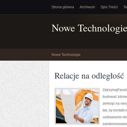
Strona główna
Archiwum
Spis Treści
Ta
Nowe Technologi
Nowe Technologie
Relacje na odległość
ZatrzymajFaceta
budować zdrowy
zerknąć na swoj
tak, by kontakt
uzdrawianie rel
zainteresowanie