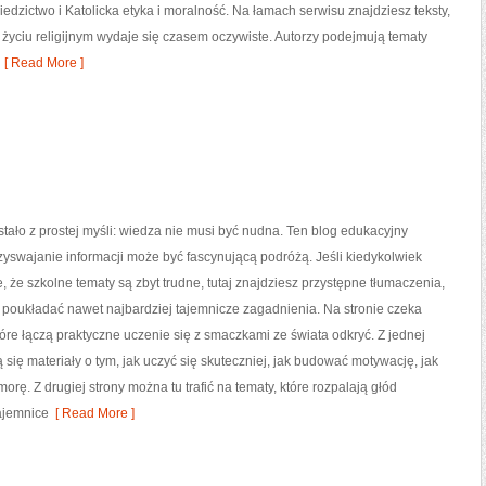
ziedzictwo i Katolicka etyka i moralność. Na łamach serwisu znajdziesz teksty,
życiu religijnym wydaje się czasem oczywiste. Autorzy podejmują tematy
[ Read More ]
tało z prostej myśli: wiedza nie musi być nudna. Ten blog edukacyjny
zyswajanie informacji może być fascynującą podróżą. Jeśli kiedykolwiek
, że szkolne tematy są zbyt trudne, tutaj znajdziesz przystępne tłumaczenia,
poukładać nawet najbardziej tajemnicze zagadnienia. Na stronie czeka
które łączą praktyczne uczenie się z smaczkami ze świata odkryć. Z jednej
ą się materiały o tym, jak uczyć się skuteczniej, jak budować motywację, jak
orę. Z drugiej strony można tu trafić na tematy, które rozpalają głód
ajemnice
[ Read More ]