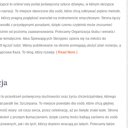
ypce to online’owy portal poświęcony sztuce dźwięku, w którym skrzypce
m narracji. To miejsce stworzone dla osób, które chcą odkrywać piękno melodii,
h, którzy pragną pogłębiać warsztat na instrumencie smyczkowym. Strona łączy
wostki z przystępnymi poradami, dzięki czemu czytelnik może zrozumieć
leżnie od poziomu zaawansowania. Polecamy Organizacja ślubu i wesela i
je tematyczne. Idea Śpiewających Skrzypiec opiera się na miłości do
fi łączyć ludzi. Wpisy publikowane na stronie pomagają ułożyć plan rozwoju, a
pcowa fraza. To blog, który rozwija
[ Read More ]
cja
 to przestrzeń poświęcony duchowości oraz życiu chrześcijaństwa, którego
at parafii św. Szczepana. To miejsce powstało dla osób, które chcą głębiej
ość wiary: od ciszy serca, przez celebrację, aż po święte znaki łaski. Strona
koleń z prostym tłumaczeniem, dzięki czemu treści trafiają zarówno do osób
owanych, jak i do tych, którzy dopiero wracają po latach. Polecamy także: