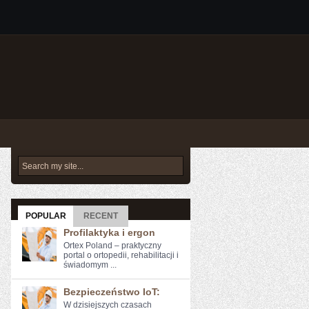
POPULAR
RECENT
Profilaktyka i ergon
Ortex Poland – praktyczny
portal o ortopedii, rehabilitacji i
świadomym ...
Bezpieczeństwo IoT:
W dzisiejszych ​czasach