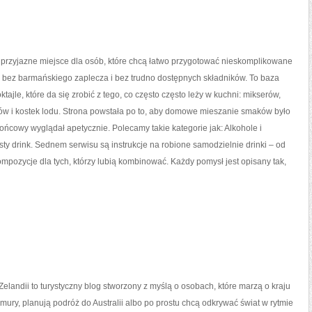
o przyjazne miejsce dla osób, które chcą łatwo przygotować nieskomplikowane
 bez barmańskiego zaplecza i bez trudno dostępnych składników. To baza
ajle, które da się zrobić z tego, co często często leży w kuchni: mikserów,
ów i kostek lodu. Strona powstała po to, aby domowe mieszanie smaków było
 końcowy wyglądał apetycznie. Polecamy takie kategorie jak: Alkohole i
sty drink. Sednem serwisu są instrukcje na robione samodzielnie drinki – od
mpozycje dla tych, którzy lubią kombinować. Każdy pomysł jest opisany tak,
elandii to turystyczny blog stworzony z myślą o osobach, które marzą o kraju
chmury, planują podróż do Australii albo po prostu chcą odkrywać świat w rytmie