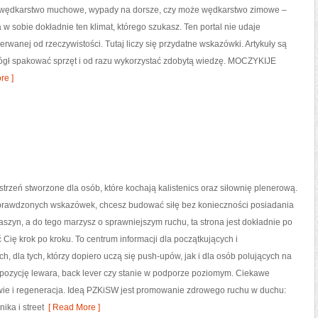
 wędkarstwo muchowe, wypady na dorsze, czy może wędkarstwo zimowe –
sobie dokładnie ten klimat, którego szukasz. Ten portal nie udaje
erwanej od rzeczywistości. Tutaj liczy się przydatne wskazówki. Artykuły są
mógł spakować sprzęt i od razu wykorzystać zdobytą wiedzę. MOCZYKIJE
re ]
trzeń stworzone dla osób, które kochają kalistenics oraz siłownię plenerową.
sprawdzonych wskazówek, chcesz budować siłę bez konieczności posiadania
zyn, a do tego marzysz o sprawniejszym ruchu, ta strona jest dokładnie po
ć Cię krok po kroku. To centrum informacji dla początkujących i
 dla tych, którzy dopiero uczą się push-upów, jak i dla osób polujących na
 pozycję lewara, back lever czy stanie w podporze poziomym. Ciekawe
rowie i regeneracja. Ideą PZKiSW jest promowanie zdrowego ruchu w duchu:
ka i street
[ Read More ]