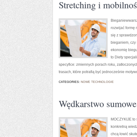
Stretching i mobilno
Bieganiewwarsza
rozwijać formę 
się z sprawdzo
bieganiem, czy 
ekonomię biegu
to Diety specjal
specyfice: zmiennych porach roku, zatłoczonyc
trasach, które potrafią być jednocześnie mot
CATEGORIES:
NOWE TECHNOLOGIE
Wędkarstwo sumowe
MOCZYKIJE to sa
konkretną wiedz
chcą łowić skut