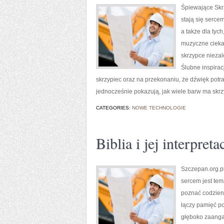
Śpiewające Skrz
stają się serce
a także dla tyc
muzyczne cieka
skrzypce nieza
Ślubne inspirac
skrzypiec oraz na przekonaniu, że dźwięk potra
jednocześnie pokazują, jak wiele barw ma skrzy
CATEGORIES:
NOWE TECHNOLOGIE
Biblia i jej interpreta
Szczepan.org.pl
sercem jest tem
poznać codzienn
łączy pamięć po
głęboko zaangaż